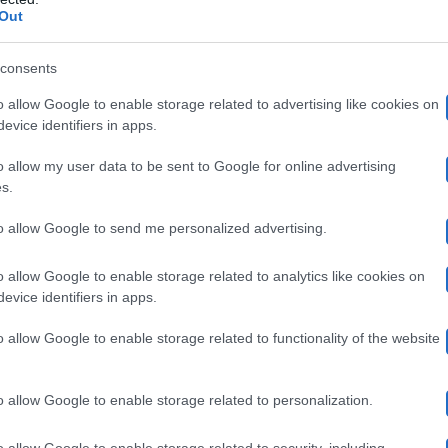
il primo passo:
Out
consents
 tempo per trovare un accordo e per questo ci eravam
o allow Google to enable storage related to advertising like cookies on
è stato per discutere del contratto, dunque la prima 
evice identifiers in apps.
volta cominciato il programma, Niccolò aveva iniziato
o allow my user data to be sent to Google for online advertising
s.
rti a cena?”. Io ero un po’ diffidente, stavo sulle mie”
to allow Google to send me personalized advertising.
solo degli inviti per dei 
che inizialmente ha accettato
o allow Google to enable storage related to analytics like cookies on
ue mesi dopo la prima proposta la ballerina ha accettato
evice identifiers in apps.
nto in piena regola, che ha cambiato per sempre il des
o allow Google to enable storage related to functionality of the website
o allow Google to enable storage related to personalization.
 più lasciati. Poi è arrivato il matrimonio e adesso 
o allow Google to enable storage related to security, including