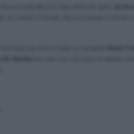
ha lavo
Presta Lorella Boccia è stata allieva di Amici,
p
e ha condotto Colorado. Successivamente è arrivata a
Bruno Cen
 stata legata per diverso tempo al coreografo
o De Martino
ma i due sono solo amici di infanzia: pro
.
a