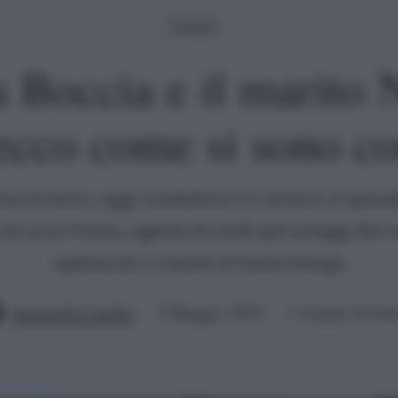
Gossip
a Boccia e il marito 
 ecco come si sono co
rina di Amici, oggi conduttrice in carriera, è sposa
io di Lucio Presta, agente di molti personaggi del
spettacolo e marito di Paola Perego
Antonella Latilla
5 Maggio 2021
3 minuti di let