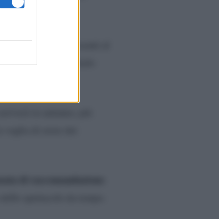
i gli invitati Vip presenti al
, Giulia Pauselli, Paolo
arriverà in autunno, più
 voglia di avere dei
sata di raccomandazione
.
dello spettacolo da tempo.