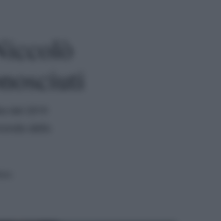
Niccolò
nosciuti
ta dal 2019
 mondo dello
tura