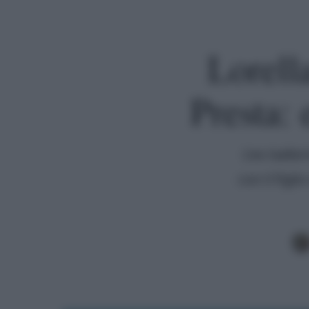
Lorell
Presta:
L'ex balle
con il figl
Premi invio per cercare o ESC per uscire