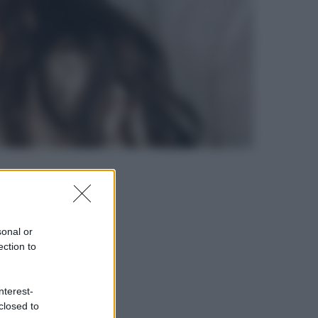
sonal or
ection to
nterest-
closed to