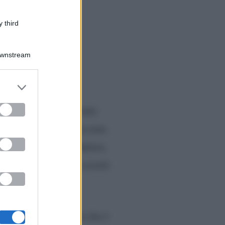
 third
Downstream
er and store
to grant or
ed purposes
avoro e più precisamente
no Lorella, diventata nota
e Presta era il produttore.
iano, ha infatti una società
ntro
, puntualizzando che è