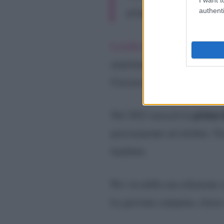
authenti
proprio fortunata”
Lorella Boccia e Niccolò Pr
matrimonio: Paolo Bonolis, 
Ciavarro, Andrea Cerioli e 
prima f
Nel 2021 nascerà la
precisamente ad ottobre. Un
bambini.
Per via della sua relazione 
La giovane campana, classe 