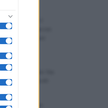
o molto “beccati”. Il
impressione di lui non era
 a dirmi: “Voglio farmi
caffè al bar di Ciao
 di andare a cena fuori. Una
tino di Lorella e Niccolò
avremo un figlio. Sono