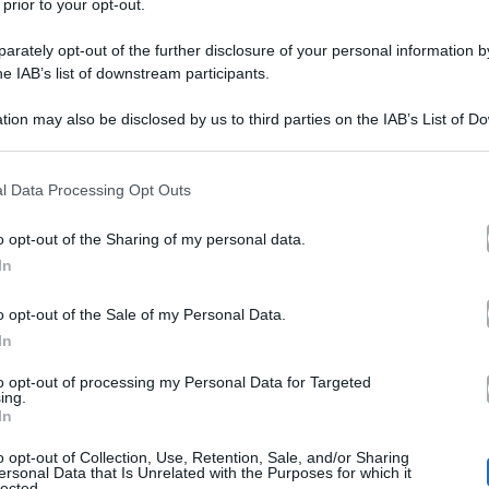
 prior to your opt-out.
rately opt-out of the further disclosure of your personal information by
he IAB’s list of downstream participants.
tion may also be disclosed by us to third parties on the IAB’s List of 
 that may further disclose it to other third parties.
 that this website/app uses one or more Google services and may gath
l Data Processing Opt Outs
including but not limited to your visit or usage behaviour. You may click 
 to Google and its third-party tags to use your data for below specifi
resta si sono conosciuti nel 2016.
Galeotto è stato il l
o opt-out of the Sharing of my personal data.
ogle consent section.
In
 programma ideato e condotto da Paolo Bonolis. Quell’an
Filippi, era nel corpo di ballo della trasmissione mentr
o opt-out of the Sale of my Personal Data.
In
so Lucio agente di tanti personaggi dello spettacolo ital
to opt-out of processing my Personal Data for Targeted
ing.
In
o opt-out of Collection, Use, Retention, Sale, and/or Sharing
ha raccontato quell’inco
oggi conduttrice in carriera,
ersonal Data that Is Unrelated with the Purposes for which it
lected.