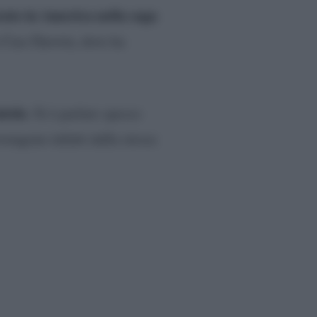
rato in America nella saga
 Ciao Darwin, dove ha
tola
. Si è parlato spesso
vengono infatti dalla stessa