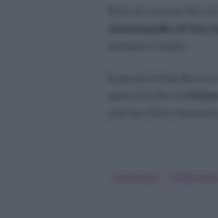
Prima di conoscere Niccolò 
cinematografica di Step U
incontrato il marito.
In passato Lorella Boccia è
Stefan
anche di un flirt con
città che è Torre Annunziata
Lorella Boccia
Niccolò Prest