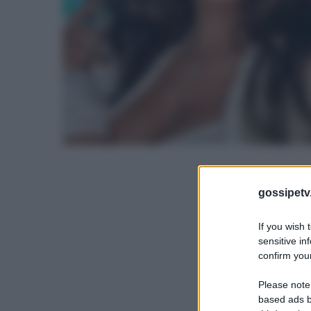
gossipetv
If you wish 
sensitive in
confirm your
Please note
based ads b