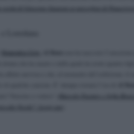
la verità di Giuseppe Iannoni ai microfoni di Pomerigg
e Loredana
Domenica Live
,
Al Bano
r
non ha nascosto l’emozione 
la donna che ha amato e dalla quale ha avuto quattro fig
ita affatto nervosa e che, al momento del’esibizione, il 
Al Ba
to di qualche canzone. E’ dunque tornata l’era di
Marcelo Fuentes e Sofia Brus
nte? Staremo a vedere!
(
iccola Nicole”. Leggi qui
).