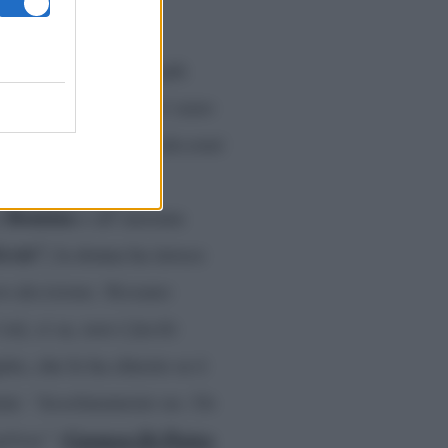
arito,
‘fresco’
di
 compagna dell’uomo più
a.
“Questo concerto è stato
 stati due icone ne
i decenni
tto loro”.
Riguardo
Romina
a
e all’anziana
icità”,
la donna ha invece
oro decisione. Nessuno
tà, si sa, non è facile
pite, che le ha chiesto se è
ini:
“Assolutamente no. Un
Carmen Di Pietro
gelosa”
(