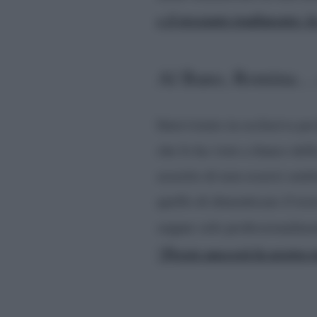
e il presunto tradimento: 
Al Bano, Romina… 
Intervistato in esclusiva pe
che lo ha visto a fianco del
asserito di non essersi sent
quello di dimenticare il tes
seppur solo professionalme
“Presto nascerà la nostra p