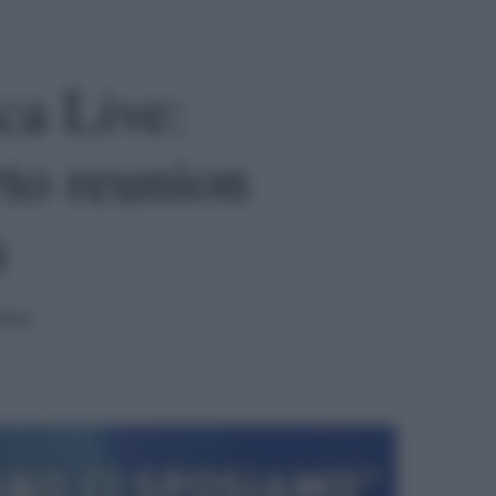
ca Live:
rto reunion
a
tura