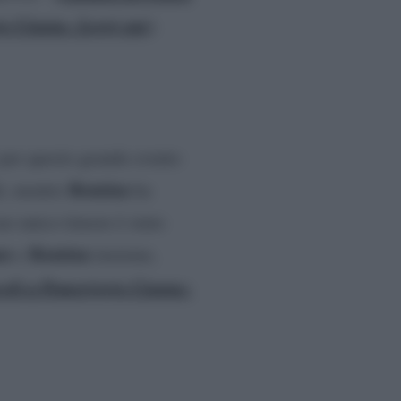
io Cinque. Leggi qui
).
per questo grande evento
Romina
li, mentre
ha
suo unico timore è stato
no
Romina
e
insieme,
coli a Pomeriggio Cinque: