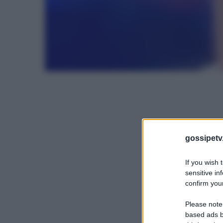
gossipetv
If you wish 
sensitive in
confirm your
Please note
based ads b