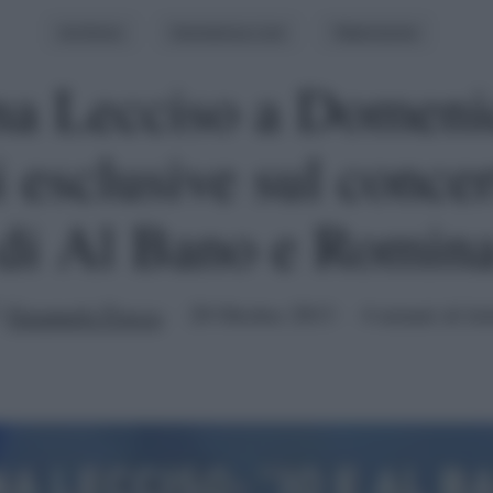
Archivio
Domenica Live
Televisione
a Lecciso a Domeni
i esclusive sul conce
di Al Bano e Romin
Emanuele Fiocca
20 Ottobre 2013
4 minuti di let