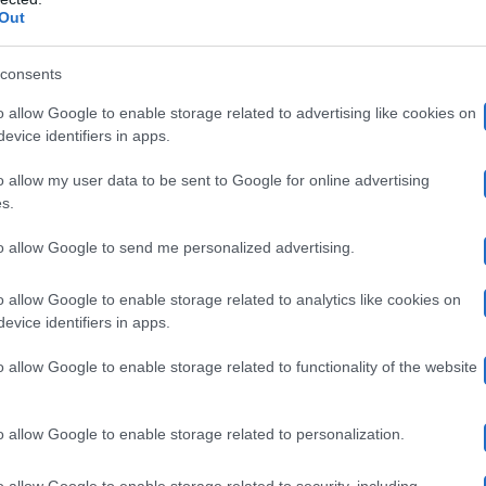
rlando in tutti i telegiornali e trasmissioni televisive, p
Out
Barbara d’Urso
po di ospiti tutt’altro che popolari,
ha 
consents
ano
Romina,
e
documentati da alcune interviste esclusiv
o allow Google to enable storage related to advertising like cookies on
ive
Cellino San Marco
al cantautore di
e alla cantante 
evice identifiers in apps.
cipare all’animata conversazione nel salotto domenicale
o allow my user data to be sent to Google for online advertising
Lecciso,
Al Bano,
presto seconda moglie di
che è inte
s.
Pomeriggio Cinque: “Sono stata derubata alla stazion
to allow Google to send me personalized advertising.
o allow Google to enable storage related to analytics like cookies on
evice identifiers in apps.
 Domenica Live:
“Non sono andata a Mo
o allow Google to enable storage related to functionality of the website
inare un momento tutto loro”
o allow Google to enable storage related to personalization.
Loredana Lecciso
Domenica Live
,
ta
oggi a
probabilm
o allow Google to enable storage related to security, including