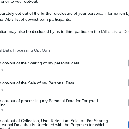
 prior to your opt-out.
rately opt-out of the further disclosure of your personal information by
he IAB’s list of downstream participants.
tion may also be disclosed by us to third parties on the IAB’s List of 
 that may further disclose it to other third parties.
ell’occhio del ciclone a Domenica Live d
 that this website/app uses one or more Google services and may gath
l Data Processing Opt Outs
including but not limited to your visit or usage behaviour. You may click 
 to Google and its third-party tags to use your data for below specifi
o opt-out of the Sharing of my personal data.
ogle consent section.
In
Canale 5
o domenicale di
oggi dedicata all’attesissimo
o opt-out of the Sale of my Personal Data.
Al Bano Carrisi
Romina Power
o
e
esibirsi insieme su
In
 quali turbati da un’aspra guerra legale dovuta alla sepa
to opt-out of processing my Personal Data for Targeted
ing.
Yleni
o la coppia a causa della triste sorte della figlia
In
Un evento che resterà senza dubbio nella storia della ca
o opt-out of Collection, Use, Retention, Sale, and/or Sharing
ersonal Data that Is Unrelated with the Purposes for which it
lected.