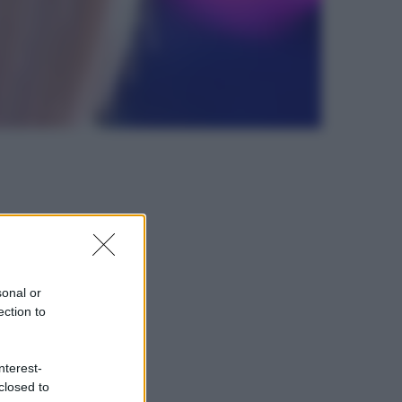
sonal or
ection to
nterest-
closed to