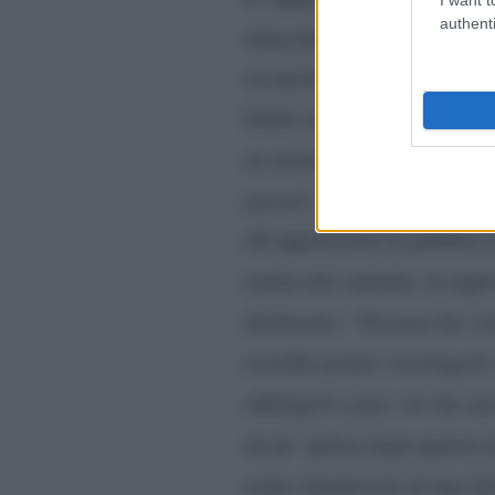
authenti
chiacchiericcio che da gior
riconciliazione con la sua 
fedele al mondo!
“Non sono
un momento felice, un event
passati. Sono cresciuta anc
all’apparizione in pubblico 
madre del cantante, la sign
dichiarato:
“Nessuno ha cost
avrebbe potuto costringerli 
obbligarli a fare ciò che n
un po’ gelosa
dopo questa r
uomo
innamorato di una do