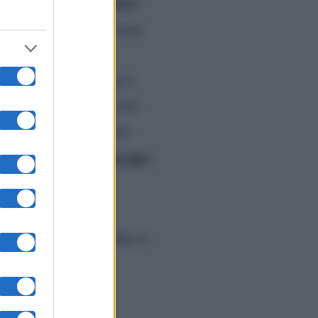
Domenica
rima fra tutte
svelato tutti i retroscena
e realizzate dalla
Los Angeles,
di
prima e
Barbara d’Urso
 di
non
rvenuta in collegamento
e ferroviaria”. Leggi qui
)
.
sca con Al Bano e
ente seccata dal