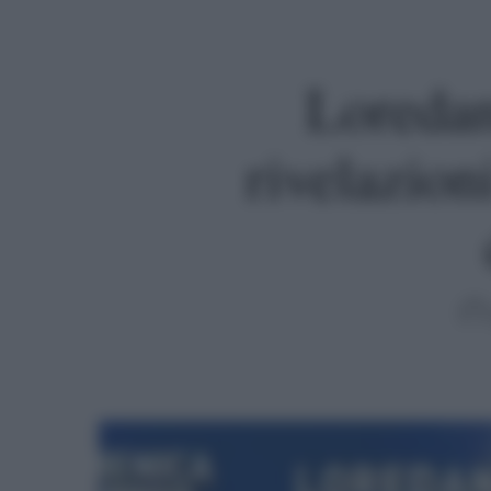
Loredan
rivelazion
Premi invio per cercare o ESC per uscire