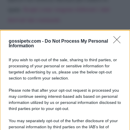
spam.
Scopri come vengono elaborati i dati
derivati dai commenti
.
gossipetv.com -
Do Not Process My Personal
Information
If you wish to opt-out of the sale, sharing to third parties, or
processing of your personal or sensitive information for
targeted advertising by us, please use the below opt-out
section to confirm your selection.
Please note that after your opt-out request is processed you
Gossip e TV è un sito di MASTE S.r.l.
may continue seeing interest-based ads based on personal
viale Luigi Majno n. 21 - 20129 Milano (MI)
information utilized by us or personal information disclosed to
third parties prior to your opt-out.
P.Iva 10909580960
You may separately opt-out of the further disclosure of your
personal information by third parties on the IAB’s list of
Categorie