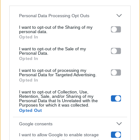
downstream participants.
Gossip
Personal Data Processing Opt Outs
This information may also be disclosed by us to third parties
on the IAB’s List of Downstream Participants that may further
I want to opt-out of the Sharing of my
Televisione
disclose it to other third parties.
personal data.
Opted In
Please note that this website/app uses one or more Google
services and may gather and store information including but
I want to opt-out of the Sale of my
Programmi TV
Personal Data.
not limited to your visit or usage behaviour. You may click to
Opted In
grant or deny consent to Google and its third-party tags to
use your data for below specified purposes in below Google
Amici
I want to opt-out of processing my
consent section.
Personal Data for Targeted Advertising.
Opted In
Ballando Con Le Stelle
I want to opt-out of Collection, Use,
Retention, Sale, and/or Sharing of my
Grande Fratello
Personal Data that Is Unrelated with the
Purposes for which it was collected.
Opted Out
Isola Dei Famosi
Google consents
Pechino Express
I want to allow Google to enable storage