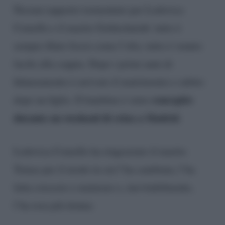
Nessun rapporto tormentato per Lodovica
Comello e il marito Goldschmidt: tutto è
sempre filato liscio come l’olio, tutto è venuto
facile alla coppia. Dopo i primi anni di
fidanzamento è arrivato il matrimonio e subito
concepito
dopo un figlio. Il bambino è stato
durante un weekend di relax a Madrid
.
Lodovica Comello ha ringraziato il marito
Tomas per il modo in cui l’ha cambiata, l’ha
fatta crescere e maturare e, inevitabilmente,
l’ha resa più donna: