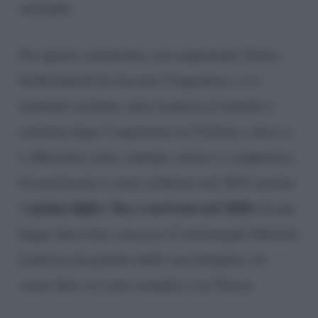
entrambi.
Per questo sentimento così importante Tomas
Goldschmidt ha lasciato l’Argentina e si è
trasferito in Italia, dove Lodovica Comello è
rientrata dopo l’esperienza in Violetta e dove si
è affermata come cantante, attrice e conduttrice.
Il matrimonio è stato celebrato nel 2015 mentre
primo figlio, Teo, è arrivato nel 2020.
il
In una
lunga intervista concessa al settimanale Intimità
Lodovica ha parlato della sua famiglia e di
come tutto sia stato semplice con Tomas.