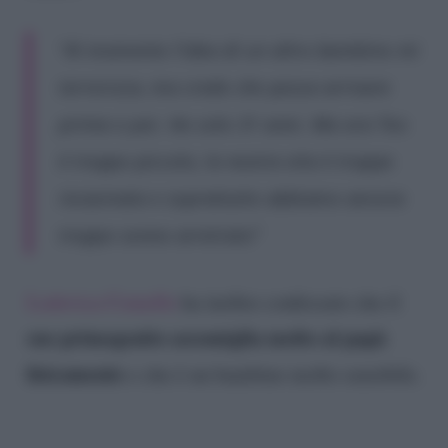
“Al momento l’idea di un altro bambino mi
terrorizza, ma credo che possa arrivare
prima o poi. Ho solo 31 anni. Ma ora Teo
è troppo piccolo, la nostra vita è troppo
incasinata e soprattutto abbiamo ancora
troppo sonno arretrato”
Lodovica Comello
ha inoltre confessato che il
suo primogenito assomiglia molto al papà
fisicamente
e che è un bambino molto sensibile.