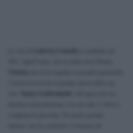
Lodovica Comello
La vita di
è cambiata nel
2011. Quell’anno, sul set della serie Disney
Violetta
che le ha regalato la grande popolarità,
l’artista ha trovato il grande amore della sua
Tomas Goldschmidt
vita:
. All’epoca lui era
direttore di produzione e tra un ciak e l’altro è
scoppiata la passione. Un amore grande,
intenso, che ha cambiato l’esistenza di