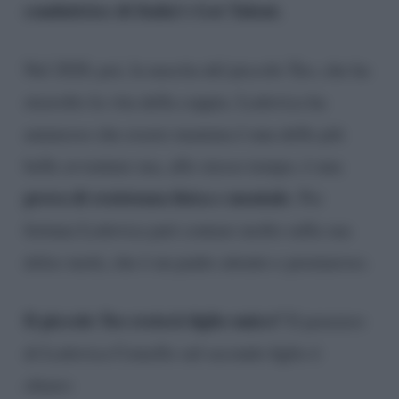
conduttrice di Italia’s Got Talent.
Nel 2020, poi, la nascita del piccolo Teo, che ha
stravolto la vita della coppia. Lodovica ha
ammesso che essere mamma è una delle più
belle avventure ma, allo stesso tempo, è una
prova di resistenza fisica e mentale
. Per
fortuna Lodovica può contare molto sulla sua
dolce metà, che è un padre attento e premuroso.
Il piccolo Teo resterà figlio unico?
Il pensiero
di Lodovica Comello sul secondo figlio è
chiaro: