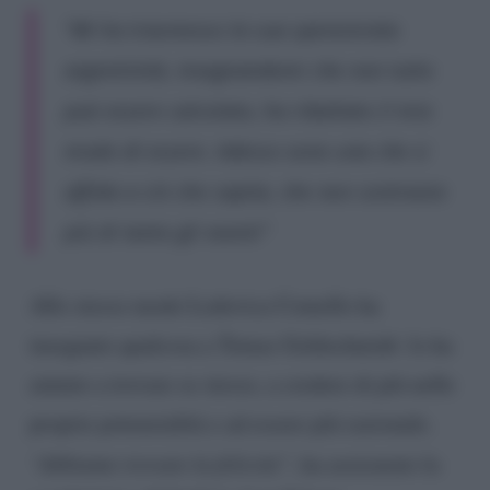
“Mi ha trasmesso la sua spensierata
argentinità, insegnandomi che non tutto
può essere calcolato, ha ribaltato il mio
modo di essere. Adesso sono una che si
affida a ciò che capita, che non contrasta
più di tanto gli eventi”
Allo stesso modo Lodovica Comello ha
insegnato qualcosa a Tomas Goldschmidt: lo ha
aiutato a trovare se stesso, a credere di più nelle
proprie potenzialità e ad essere più razionale.
“Abbiamo trovato la felicità”
, ha assicurato la