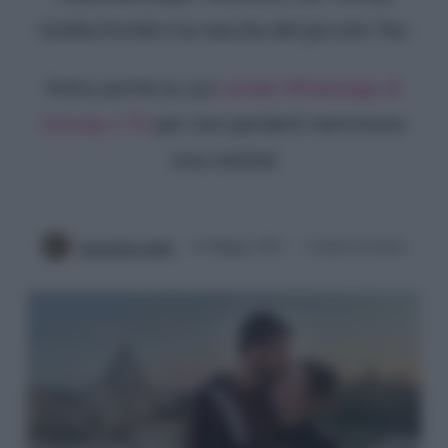
Goldschmidt e la nascita del piccolo Teo
Entra anche tu sul
canale WhatsApp di
Gossip e TV
per non perderti nemmeno
una notizia!
Antonella Latilla
16 Maggio 2021
3 minuti di lettura