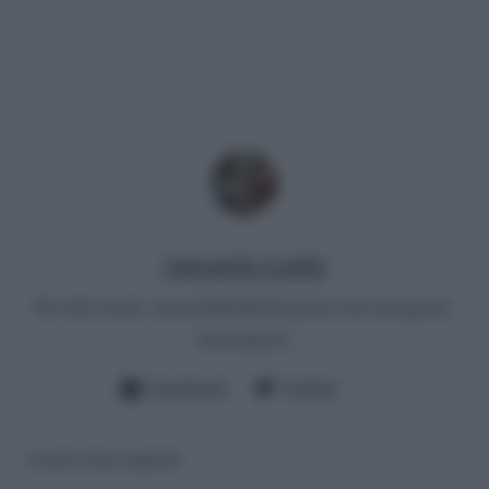
Antonella Latilla
Per info email:
antonellalatilla@gmail.com
instagram:
cheloidea21
Facebook
Twitter
Lascia una risposta