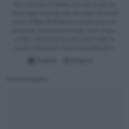
Nata e cresciuta in Calabria, si occupa da anni del
settore legato al gossip e alla televisione. Da fan del
mondo di Maria De Filippi non si perde mai un suo
programma. Appassionata di moda, calcio, viaggi e
scrittura, ama mettersi in gioco e cerca sempre di
trovare il lato positivo, anche in un reality show!
Facebook
Instagram
Lascia una risposta