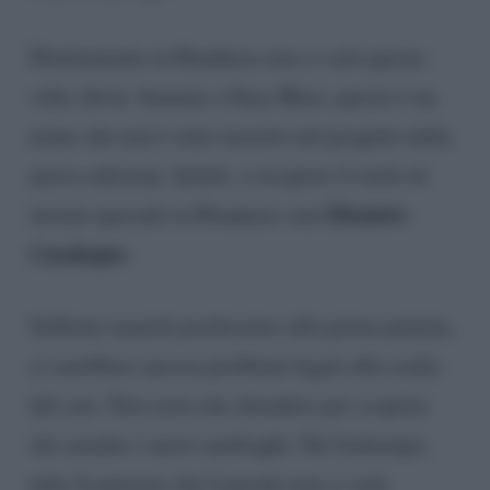
Direttamente in Honduras non ci sarà questa
volta Alvin. Insieme a Ilary Blasi, questo è un
nome che non è stato inserito nel progetto della
nuova edizione. Infatti, a ricoprire il ruolo di
Elenoire
inviata speciale in Honduras sarà
Casalegno
.
Sebbene manchi pochissimo alla prima puntata,
ci sarebbero ancora problemi legati alla scelta
del cast. Non resta che attendere per scoprire
chi saranno i nuovi naufraghi. Nel frattempo,
tutto fa pensare che Laurenti non ci sarà,