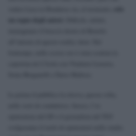
solo
vedere Luca in Honduras sia, al momento,
un sogno degli autori
. Difficile, infatti,
immaginare il braccio destro di Bonolis
all’interno di questo reality show. Nel
frattempo, nelle scorse ore è stata scattata la
copertina de L’Isola con Vladimir Luxuria,
Sonia Bruganelli e Dario Maltese.
La prima il pubblico la ritrova, questa volta,
nelle vesti di conduttrice. Invece, l’ex
opinionista del GF e il giornalista del TG5
svolgeranno il ruolo di opinionisti nello studio