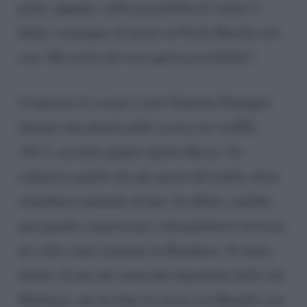
parla, appunto, della possibilità di vedere il
fidato compagno di lavoro di Paolo Bonolis nel
cast. Ma esiste davvero questa possibilità?
A lanciare lo scoop è stato Gabriele Parpiglia
durante una diretta delle scorse ore su RTL
102.5, secondo quanto riporta Biccy. Un
colpaccio quello che gli autori del reality show
starebbero tentando di fare. In effetti, sarebbe
una grande sorpresa per i telespettatori ritrovare
un volto come Laurenti in Honduras. Si tratta,
infatti, di uno dei nomi più importanti delle reti
Mediaset, che ha fatto la storia con Bonolis con