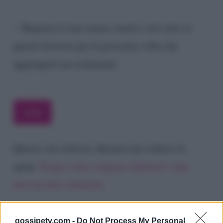
Registra il mio nome, email e sito web su
questo browser per la prossima volta che
aggiungerò un commento.
Questo sito utilizza Akismet per ridurre lo
spam.
Scopri come vengono elaborati i dati
derivati dai commenti
.
gossipetv.com -
Do Not Process My Personal