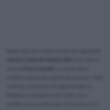
il
Spunta una nuova indiscrezione che riguarda
cast de L’Isola dei Famosi 2024
. Esce fuori il
Luca Laurenti
nome di
, su cui gli autori
avrebbero messo gli occhi in questi giorni. Sulla
scelta dei concorrenti che approderanno in
Honduras la produzione del reality show
sarebbe ancora in alto mare. E in queste ore si