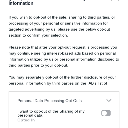
Information
If you wish to opt-out of the sale, sharing to third parties, or
processing of your personal or sensitive information for
targeted advertising by us, please use the below opt-out
section to confirm your selection.
Please note that after your opt-out request is processed you
Gossip e TV è un sito di MASTE S.r.l.
may continue seeing interest-based ads based on personal
viale Luigi Majno n. 21 - 20129 Milano (MI)
information utilized by us or personal information disclosed to
third parties prior to your opt-out.
P.Iva 10909580960
You may separately opt-out of the further disclosure of your
personal information by third parties on the IAB’s list of
Categorie
downstream participants.
Gossip
Personal Data Processing Opt Outs
This information may also be disclosed by us to third parties
on the IAB’s List of Downstream Participants that may further
I want to opt-out of the Sharing of my
Televisione
disclose it to other third parties.
personal data.
Opted In
Please note that this website/app uses one or more Google