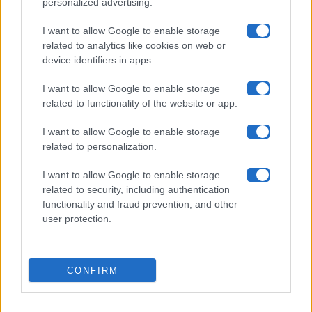
personalized advertising.
Collabora con noi
I want to allow Google to enable storage
related to analytics like cookies on web or
device identifiers in apps.
Contatti
I want to allow Google to enable storage
Privacy Policy
related to functionality of the website or app.
Cookie Policy
I want to allow Google to enable storage
related to personalization.
Pubblicità
I want to allow Google to enable storage
related to security, including authentication
functionality and fraud prevention, and other
user protection.
© 2026 Gossip e Tv. email:
redazione@gossipetv.com
-
Preferenze Privacy
- Riproduzione riservata - Photo
CONFIRM
Credits: Le immagini presenti in questo sito sono di
proprietà di Maste Srl