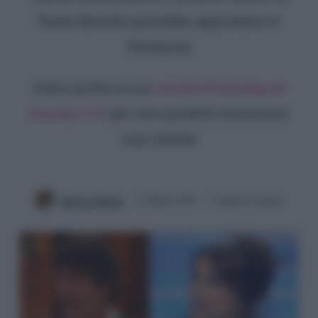
Paolo Bonolis potrebbe approdare in
Honduras
Entra anche tu sul
canale WhatsApp di
Gossip e TV
per non perderti nemmeno
una notizia!
Rebecca Megna
22 Marzo 2024
3 minuti di lettura