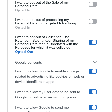
services and may gather and store information including but
I want to opt-out of the Sale of my
Programmi TV
Personal Data.
not limited to your visit or usage behaviour. You may click to
Opted In
grant or deny consent to Google and its third-party tags to
use your data for below specified purposes in below Google
Amici
I want to opt-out of processing my
consent section.
Personal Data for Targeted Advertising.
Opted In
Ballando Con Le Stelle
I want to opt-out of Collection, Use,
Retention, Sale, and/or Sharing of my
Grande Fratello
Personal Data that Is Unrelated with the
Purposes for which it was collected.
Opted Out
Isola Dei Famosi
Google consents
Pechino Express
I want to allow Google to enable storage
related to advertising like cookies on web or
Uomini E Donne
device identifiers in apps.
I want to allow my user data to be sent to
Google for online advertising purposes.
Maste S.r.l.
I want to allow Google to send me
Chi siamo