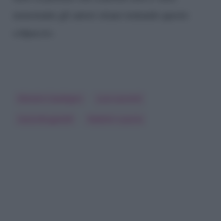
nonostante gli autori stiano tentando questo
colpaccio.
Elenoire Casalegno
Luca Laurenti
Sonia Bruganelli
Vladimir Luxuria