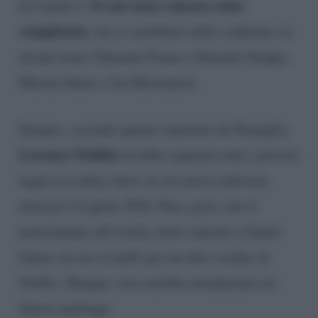
Il cast non è ancora stato
di Canale 5.
completato
, ma ci sarebbero delle conferme su
alcuni nomi: Edoardo Franco, Edoardo Stoppa,
Marina Suma e Joe Bastianich.
Sempre, secondo quanto riportato da Parpiglia,
Lorenzo Nobilio
avrebbe superato tutti i provini
legati al reality show, la cui nuova edizione
inizierà l’8 aprile 2024. Pare, però, che il
partecipante del reality show ispirato a Squid
Game sia ora in ballo per un altro reality di
Netflix. Dunque, non sarebbe attualmente un
futuro naufrago.