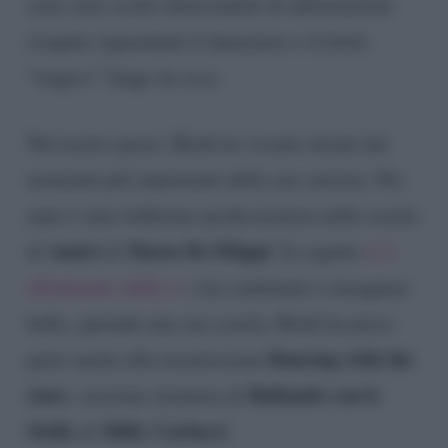
sono stati scritti infarcendoli di informazioni
risapute riguardanti il danzatore e il titolo
“tragico” funge da esca.
Nel nostro paese, Kledi ha vissuto alcuni dei
momenti più importanti della sua carriera. Per
anni è stato ballerino professionista nella scuola
Amici
Maria De Filippi
di
di
. In seguito
si è
allontanato dalla tv
e ha continuato a insegnare
ballo, aprendo una sua scuola. Kledi ha preso
Dancing with the
parte anche alla trasmissione
stars
Ballando con le
, versione straniera di
Stelle
Milly Carlucci
di
.