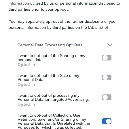
viale Luigi Majno n. 21 - 20129 Milano (MI)
information utilized by us or personal information disclosed to
P.Iva 10909580960
third parties prior to your opt-out.
You may separately opt-out of the further disclosure of your
personal information by third parties on the IAB’s list of
Categorie
downstream participants.
Gossip
Personal Data Processing Opt Outs
This information may also be disclosed by us to third parties
on the IAB’s List of Downstream Participants that may further
I want to opt-out of the Sharing of my
Televisione
disclose it to other third parties.
personal data.
Opted In
Please note that this website/app uses one or more Google
services and may gather and store information including but
I want to opt-out of the Sale of my
Programmi TV
Personal Data.
not limited to your visit or usage behaviour. You may click to
Opted In
grant or deny consent to Google and its third-party tags to
Amici
use your data for below specified purposes in below Google
I want to opt-out of processing my
consent section.
Personal Data for Targeted Advertising.
Opted In
Ballando Con Le Stelle
I want to opt-out of Collection, Use,
Retention, Sale, and/or Sharing of my
Grande Fratello
Personal Data that Is Unrelated with the
Purposes for which it was collected.