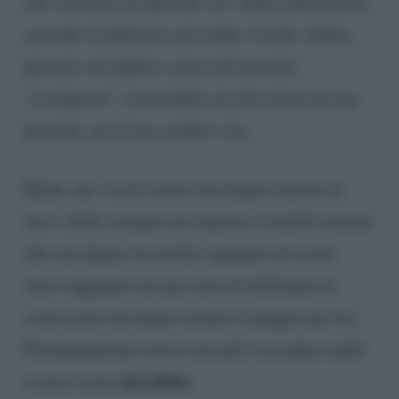
che circolava da qualche ora. Tanto allarmismo,
secondo il ballerino, per nulla. I titoli, infatti,
giocano sul duplice senso del termine
“scomparsa”, associabile sia alla morte di una
persona, sia al suo cambio vita.
Kledi, per via di coloro che hanno tentato di
fare i furbi creando un clamore evitabile attorno
alla sua figura, ha inoltre spiegato di essere
stato raggiunto da una serie di telefonate di
conoscenti che hanno temuto il peggio per lui.
Fortunatamente invece non gli è accaduto nulla
deceduto
e non è certo
.