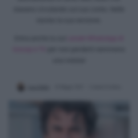
stavano circolando sul suo conto. Nelle
stories la sua versione.
Entra anche tu sul
canale WhatsApp di
Gossip e TV
per non perderti nemmeno
una notizia!
Luca Fabbri
26 Maggio 2023
2 minuti di lettura