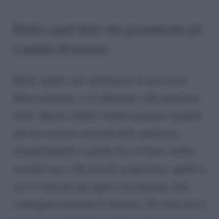
Kledi e quel titolo che giustamente gli
è andato di traverso
Kledi, inoltre, nel sottolineare di non essere
finito sottoterra, si è soffermato sulla questione
titolo. Questo, infatti, risulta esagerato al punto
tale da suscitare curiosità nello spettatore,
intrappolandolo in quella che, di fatto, risulta
una
fake news
. Gli articoli in questione, quelli in
cui si è lasciato presagire a un dramma, non
contengono elementi d’interesse. Per farla breve