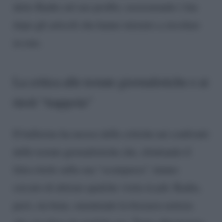
detto Kadiu sul suo profilo, rassicurando i fan
dopo gli articoli che hanno iniziato a circolare
in rete.
La critica alle testate giornalistiche e ai
titoli “trappola”
Il ballerino ha mosso delle critiche nei confronti
delle testate giornalistiche che, sfruttando il
falso titolo sulla sua “scomparsa”, hanno
cercato di attirare qualche visita in più. Kadiu,
però, sta bene, smentendo la bizzarra notizia