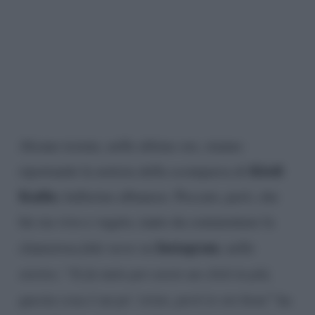
Alcune testate, nelle ultime ore, stanno
Kledi
riportando la notizia della scomparsa di
Kadiu
, ballerino albanese. Peccato, però, che
lui sia vivo e vegeto, tanto da commentare la
Instagram
clamorosa
fake news
su
, nelle
stories
. “
Si fa tutto per avere un click in più,
questa cosa è un po’ triste, però io sto bene
” ha