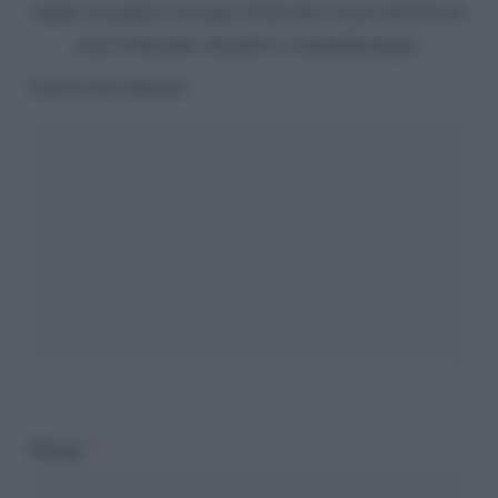
online, la grafica e la regia. Curiosità e senso del dovere
sono il binomio che più lo contraddistingue.
Lascia una risposta
Nome
*