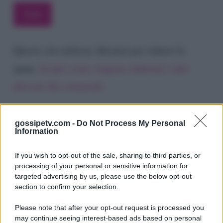
Questo sito utilizza Akismet per ridurre lo
spam.
Scopri come vengono elaborati i dati
derivati dai commenti
.
gossipetv.com -
Do Not Process My Personal
Information
If you wish to opt-out of the sale, sharing to third parties, or
processing of your personal or sensitive information for
targeted advertising by us, please use the below opt-out
section to confirm your selection.
Please note that after your opt-out request is processed you
Gossip e TV è un sito di MASTE S.r.l.
may continue seeing interest-based ads based on personal