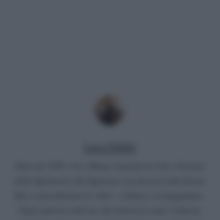
Luca Fabbri
Nato nel 1999, vive a Roma. Laureato in Arti e Scienze
dello Spettacolo alla Sapienza con una tesi sulla fiction
Rai, è specializzato in video – editing e sceneggiatura.
Negli anni ha coltivato altri interessi come l’editoria