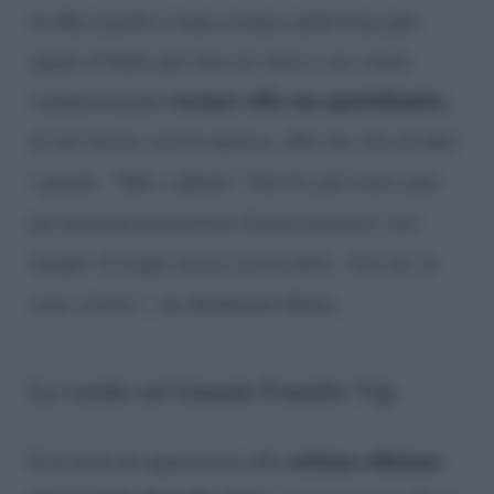
La Ricciarelli è stata reclusa nella Casa più
spiata d’Italia per ben sei mesi e ora vuole
tornare alla sua quotidianità,
semplicemente
al suo lavoro con la musica, alla sua vita di tutti
i giorni.
“Tale e Quale? Non ho più venti anni
per potermi permettere di fare progetti così
lunghi. Il tempo passa inesorabile. Non me la
sono sentita”,
ha dichiarato Katia.
La verità sul Grande Fratello Vip
settima edizione
E il ruolo di opinionista alla