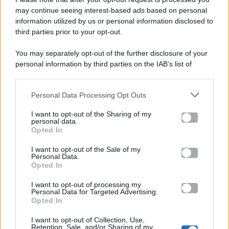
Gossip e TV è un sito di MASTE S.r.l.
may continue seeing interest-based ads based on personal
viale Luigi Majno n. 21 - 20129 Milano (MI)
information utilized by us or personal information disclosed to
third parties prior to your opt-out.
P.Iva 10909580960
You may separately opt-out of the further disclosure of your
personal information by third parties on the IAB’s list of
Categorie
downstream participants.
Gossip
Personal Data Processing Opt Outs
This information may also be disclosed by us to third parties
on the IAB’s List of Downstream Participants that may further
I want to opt-out of the Sharing of my
Televisione
disclose it to other third parties.
personal data.
Opted In
Please note that this website/app uses one or more Google
services and may gather and store information including but
I want to opt-out of the Sale of my
Programmi TV
Personal Data.
not limited to your visit or usage behaviour. You may click to
Opted In
grant or deny consent to Google and its third-party tags to
use your data for below specified purposes in below Google
Amici
I want to opt-out of processing my
consent section.
Personal Data for Targeted Advertising.
Opted In
Ballando Con Le Stelle
I want to opt-out of Collection, Use,
Retention, Sale, and/or Sharing of my