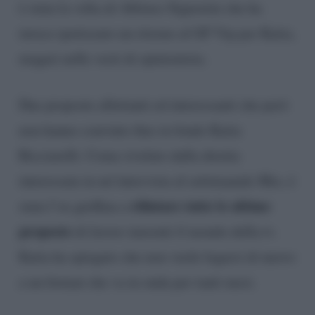
è stata la volta di Alfonso Signorini che ha
invece ipotizzato un ritorno al GF Vip per Katia,
magari nelle vesti di opinionista.
Due proposte allettanti ed interessanti che però
non hanno convinto fino in fondo Katia
Ricciarelli. Come rivelato dalla diretta
interessata in un’intervista al settimanale Mio, è
rifiutare tutte le ultime
stata l’ex gieffina a
proposte
di lavoro inerenti il mondo della tv.
Katia ha spiegato che non vuole legarsi di nuovo
a un format che va in onda per tanti mesi.