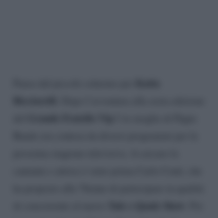
Katia
Pausa dal piccolo schermo per
Ricciarelli
. Dopo l’avventura alla sesta edizione
Grande Fratello Vip
del
l’ex moglie di Pippo
Baudo era contesa da diversi programmi per la
prossima stagione televisiva. A cercare la
cantante e attrice è stato prima Carlo Conti, che
ha proposto alla 76enne di partecipare in qualità
Tale e Quale Show
di concorrente al nuovo
. Poi