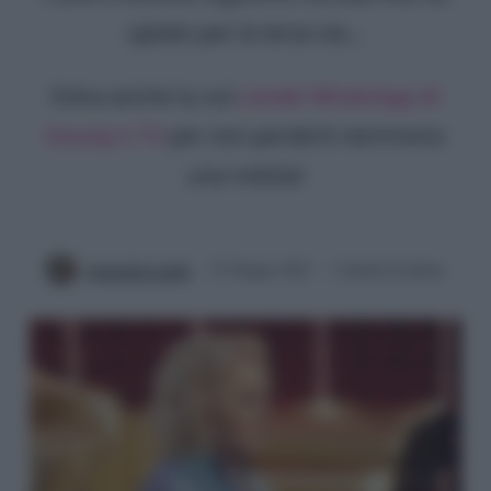
optato per la terza via...
Entra anche tu sul
canale WhatsApp di
Gossip e TV
per non perderti nemmeno
una notizia!
Antonella Latilla
23 Giugno 2022
3 minuti di lettura