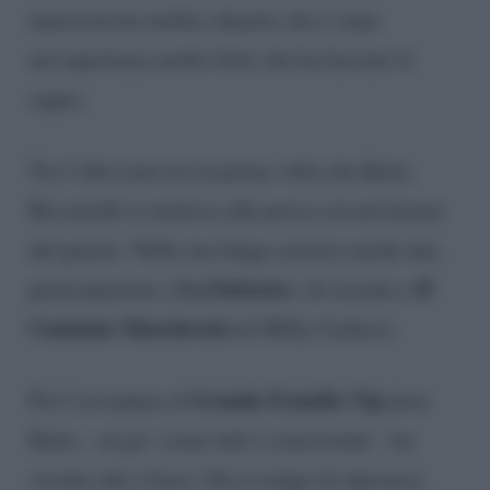
musicista ha inoltre chiarito che è stata
un’esperienza molto forte che ha lasciato il
segno.
Tra l’altro non era la prima volta che Katia
Ricciarelli si metteva alla prova con un format
del genere. Nella sua lunga carriera anche una
La Fattoria
Il
partecipazione a
e di recente a
Cantante Mascherato
di Milly Carlucci.
Grande Fratello Vip
Poi l’avventura al
dove
Katia – un po’ come tutti i concorrenti – ha
vissuto alti e bassi. Ora è tempo di riposarsi,