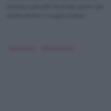
ricaricare le pile nella vita di tutti i giorni, e poi
ripartire più forti e coraggiosi di prima.
Katia Ricciarelli
Tale E Quale Show