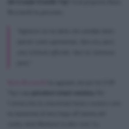
del Grande Fratello Vip?
A tal proposito Katia
Ricciarelli ha precisato:
“Signorini mi ha detto che sarebbe bello
avermi come opinionista. Non era, però,
una richiesta ufficiale. Non mi interessa
farlo”
Katia Ricciarelli
ha aggiunto che per lei il GF
parentesi ormai conclusa.
Vip è una
Per
l’artista fare la concorrente basta e avanza e non
ha intenzione di farsi largo all’interno del
reality show Mediaset in altre vesti. La