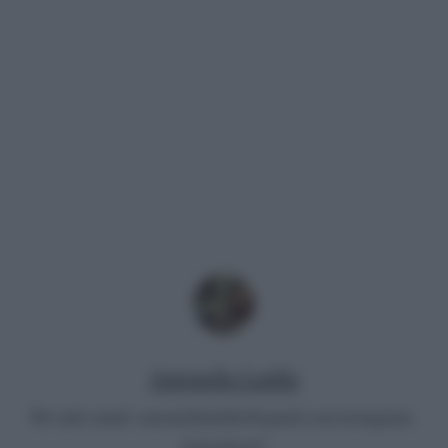
Antonella Latilla
Per info email:
antonellalatilla@gmail.com
instagram:
cheloidea21