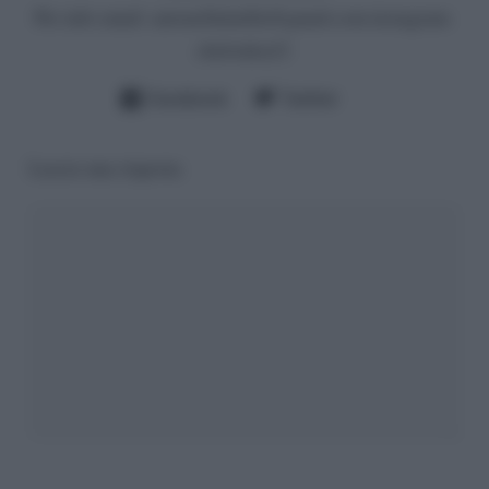
Per info email:
antonellalatilla@gmail.com
instagram:
cheloidea21
Facebook
Twitter
Lascia una risposta