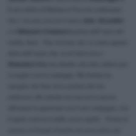
E nel salotto di Barbara d’Urso ha confermato
Jane Alexander
che c’era una crisi tra l’amica
fidanzato Gianmarco
e il
prima dell’inzio del
reality show. Una versione che va contro quanto
detto dall’uomo che, in un’intervista a
Domenica Live,
ha ribadito che tutto andava per
il meglio con la compagna. Ma Justine ha
spiegato che Jane aveva parlato del suo
malessere alle amiche ma non aveva ancora
affrontato la questione con il suo compagno, con
il quale conviveva dallo scorso aprile.
“Prima di
entrare al Grande Fratello mi aveva detto che