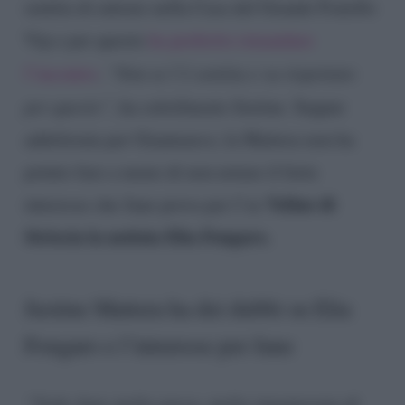
sentita di entrare nella Casa del Grande Fratello
Vip e per questo
ha preferito rimandare
l’incontro
.
“Non se l’è sentita e va rispettato
per questo”
, ha sottolineato Justine. Seppur
addolorata per Gianmarco, la Mattera non ha
potuto fare a meno di non notare il forte
Velino di
interesse che Jane prova per l’ex
Striscia la notizia Elia Fongaro.
Justine Mattera ha dei dubbi su Elia
Fongaro e l’interesse per Jane
“Vedo Jane molto presa, molto innamorata di