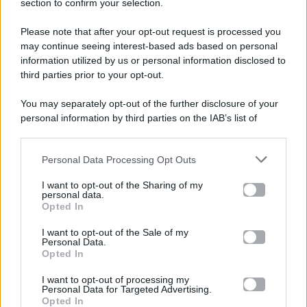
section to confirm your selection.
Please note that after your opt-out request is processed you
Gossip e TV è un sito di MASTE S.r.l.
may continue seeing interest-based ads based on personal
viale Luigi Majno n. 21 - 20129 Milano (MI)
information utilized by us or personal information disclosed to
P.Iva 10909580960
third parties prior to your opt-out.
You may separately opt-out of the further disclosure of your
personal information by third parties on the IAB’s list of
Categorie
downstream participants.
Gossip
Personal Data Processing Opt Outs
This information may also be disclosed by us to third parties
on the IAB’s List of Downstream Participants that may further
I want to opt-out of the Sharing of my
Televisione
disclose it to other third parties.
personal data.
Opted In
Please note that this website/app uses one or more Google
services and may gather and store information including but
I want to opt-out of the Sale of my
Programmi TV
Personal Data.
not limited to your visit or usage behaviour. You may click to
Opted In
grant or deny consent to Google and its third-party tags to
Amici
use your data for below specified purposes in below Google
I want to opt-out of processing my
consent section.
Personal Data for Targeted Advertising.
Opted In