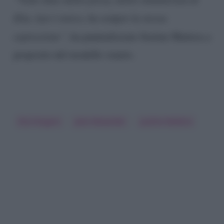
Elia. Lui è stoico, ha sempre la stessa
espressione”
, ha puntualizzato Justine Mattera a
proposito del modello veneto.
Elia Fongaro
Jane Alexander
Justine Mattera