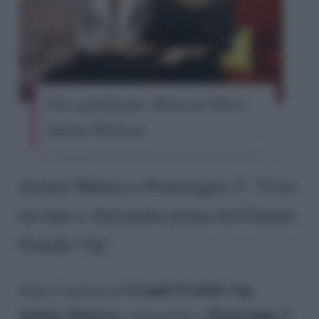
Foto gentilmente offerta da Ufficio
Stampa Mediaset
Justine Mattera a Pomeriggio 5: “Crisi
tra Jane e Alexander prima del Grande
Fratello Vip”
Grande Fratello Vip,
Dopo l’ospitata al
Justine Mattera
Pomeriggio 5
è intervenuta a
.