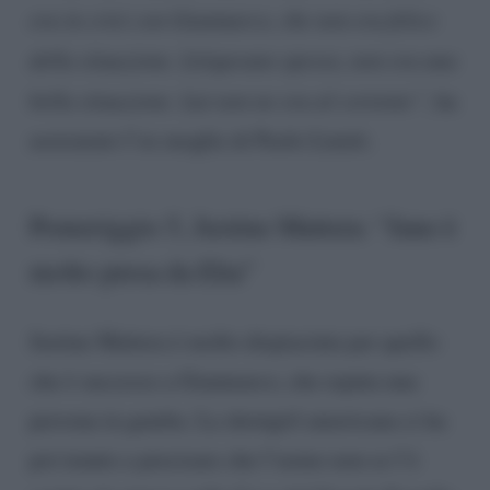
era in crisi con Gianmarco, che non era felice
della situazione. Litigavano spesso, non era una
bella situazione. Lui non ne era al corrente”
, ha
assicurato l’ex moglie di Paolo Limiti.
Pomeriggio 5, Justine Mattera: “Jane è
molto presa da Elia”
Justine Mattera è molto dispiaciuta per quello
che è successo a Gianmarco, che reputa una
persona in gamba. La showgirl americana ci ha
poi tenuto a precisare che l’uomo non se l’è