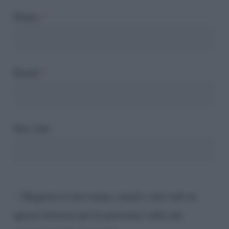
Nome
*
Email
*
Sito web
Registra il mio nome, email e sito web su
questo browser per la prossima volta che