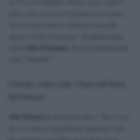
ca***ta, ho sbagliato. Chiedo scusa a tutte le
donne. Non so cosa mi è passato per la mente.
Non ricordo il motivo. Chiederò scusa alla
signora d’Urso in persona”
. Arrabbiatissima
Alda D’Eusanio
anche
, che lo ha chiamato più
volte “imbecille”.
Critiche contro John Vitale dell’Isola
dei Famosi!
Alba Parietti
ha rincarato la dose:
“Non è vero
che si è risolto il maschilismo imperante! Non
hai nemmeno cancellato queste frasi senza