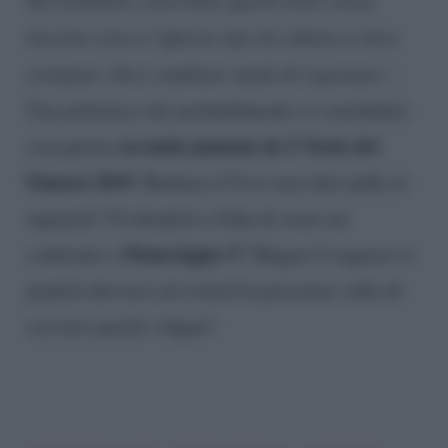
lasciare tracce! Questo tipo di cultura si deve
estirpare. Devi cambiare modo di ragionare”
.
Una polemica che probabilmente si concluderà
seconda puntata de L’Isola dei
con questa
Famosi 2019
. Barbara d’Urso non dirà nulla al
riguardo? O chiederà a John di avere un
Pomeriggio 5
confronto a
? Magari il ragazzo si
pentirà davvero ed eviterà la prossima volta di
scrivere parole volgari!