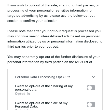
If you wish to opt-out of the sale, sharing to third parties, or
processing of your personal or sensitive information for
targeted advertising by us, please use the below opt-out
section to confirm your selection.
Please note that after your opt-out request is processed you
Gossip e TV è un sito di MASTE S.r.l.
may continue seeing interest-based ads based on personal
viale Luigi Majno n. 21 - 20129 Milano (MI)
information utilized by us or personal information disclosed to
third parties prior to your opt-out.
P.Iva 10909580960
You may separately opt-out of the further disclosure of your
personal information by third parties on the IAB’s list of
Categorie
downstream participants.
Gossip
Personal Data Processing Opt Outs
This information may also be disclosed by us to third parties
on the IAB’s List of Downstream Participants that may further
I want to opt-out of the Sharing of my
Televisione
disclose it to other third parties.
personal data.
Opted In
Please note that this website/app uses one or more Google
services and may gather and store information including but
I want to opt-out of the Sale of my
Programmi TV
Personal Data.
not limited to your visit or usage behaviour. You may click to