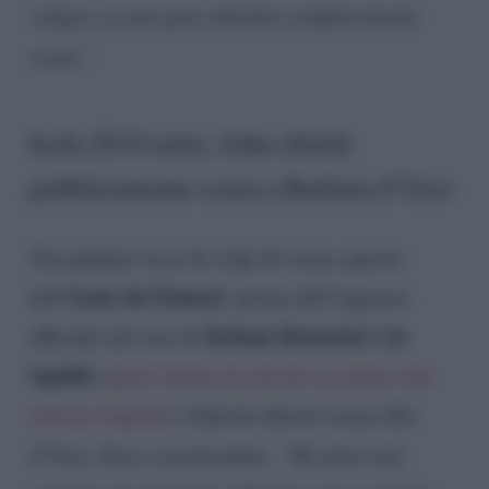
volgari, tu non puoi chiedere semplicemente
scusa”
.
Isola 2019 news, John chiede
pubblicamente scusa a Barbara d’Urso
Una puntata ricca di colpi di scena, questa
Isola dei Famosi
dell’
: prima dell’ingresso
Stefano Bettarini e Jo
ufficiale nel cast di
Squillo
(
quest’ultima ha dovuto accettare due
notizie tragiche
), John ha chiesto scusa alla
d’Urso. Ecco cosa ha detto:
“Ho fatto una