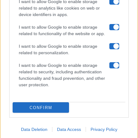
Collabora con noi
I want to allow Google to enable storage
related to analytics like cookies on web or
device identifiers in apps.
Contatti
I want to allow Google to enable storage
Privacy Policy
related to functionality of the website or app.
Cookie Policy
I want to allow Google to enable storage
related to personalization.
Pubblicità
I want to allow Google to enable storage
related to security, including authentication
functionality and fraud prevention, and other
user protection.
© 2026 Gossip e Tv. email:
redazione@gossipetv.com
-
Preferenze Privacy
- Riproduzione riservata - Photo
CONFIRM
Credits: Le immagini presenti in questo sito sono di
proprietà di Maste Srl
Data Deletion
Data Access
Privacy Policy
x-
facebook
instagram
twitter