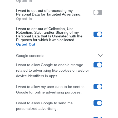
Opted In
grant or deny consent to Google and its third-party tags to
use your data for below specified purposes in below Google
Amici
I want to opt-out of processing my
consent section.
Personal Data for Targeted Advertising.
Opted In
Ballando Con Le Stelle
I want to opt-out of Collection, Use,
Retention, Sale, and/or Sharing of my
Grande Fratello
Personal Data that Is Unrelated with the
Purposes for which it was collected.
Opted Out
Isola Dei Famosi
Google consents
Pechino Express
I want to allow Google to enable storage
related to advertising like cookies on web or
Uomini E Donne
device identifiers in apps.
I want to allow my user data to be sent to
Google for online advertising purposes.
Maste S.r.l.
I want to allow Google to send me
Chi siamo
personalized advertising.