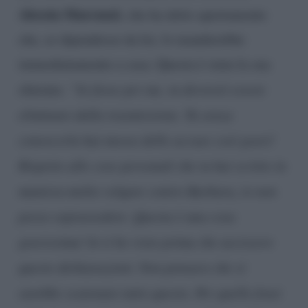
Alessia Marcuzzi
, che ha detto apertamente
che, se dipendesse da lei, lo manderebbe
immediatamente a casa. Questa è stata la sua
sfuriata:
“Se fosse per me, tu dovresti essere
eliminato dalla trasmissione. Tu senza
conoscerla hai mosso delle accuse così gravi!
Rispetto alle cose personali che tu hai scritto in
maniera molto volgare contro Barbara, io non
posso soprassedere. Questa è una cosa
gravissima! Io ti ho visto prima che uscissero
queste dichiarazioni. Non pensavo che si
sarebbe scatenato tutto questo. Per quelle frasi