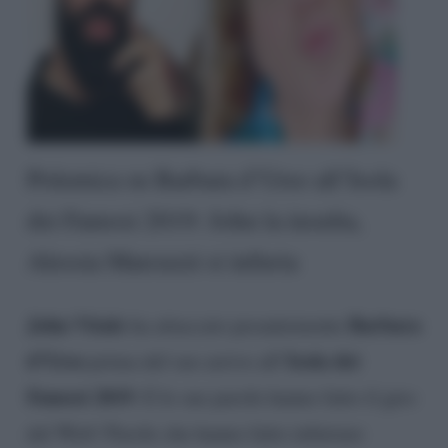
Polemica su Barbara d’Urso all’Isola
dei Famosi 2019: John la insulta,
Alessia Marcuzzi si infuria
John Vitale
Barbara
ha attaccato pesantemente
d’Urso
Isola dei
prima del suo arrivo all’
Famosi 2019
. E le sue parole hanno fatto il giro
del Web! Parole che hanno fatto infuriare