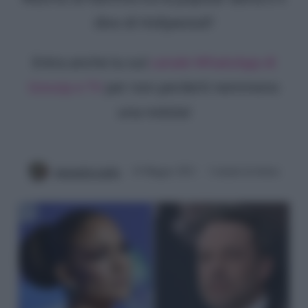
divo di Hollywood?
Entra anche tu sul
canale WhatsApp di
Gossip e TV
per non perderti nemmeno
una notizia!
Antonella Latilla
10 Maggio 2021
3 minuti di lettura