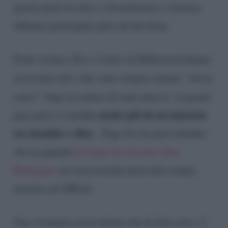
giorni pieni di relax e divertimento e insieme
abbiano partecipato pure ad una festa.
Fonti vicine a JLo e il divo di Hollywood hanno
assicurato che i due sono sempre rimasti
“buoni
amici”
dopo la rottura di tanti anni fa. A quanto
molto più di un’amicizia
pare però ci sarebbe
tra Jennifer e Ben
…Page Six ha però ribadito
che da quando
la Lopez ha lasciato Alex
Rodriguez
sta trascorrendo parecchio tempo
insieme ad Affleck.
Una vicinanza assai intima che di fatto non c’è