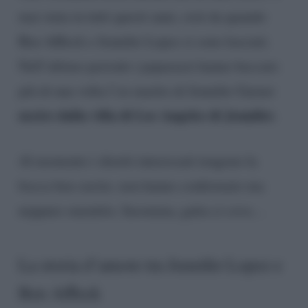
mai stata in tutti questi anni, cioè da quando
Ben Affleck e Jennifer Lopez si sono lasciati.
Nell’ultimo periodo i paparazzi hanno beccato
più di una volta l’ex marito di Jennifer Garner
uscire dalla villa di Los Angeles di Jennifer.
Al momento i diretti interessati tengono la
bocca ben cucita: non hanno confermato ma
neppure smentito. Insomma, gatta ci cova…
La storia d’amore tra Jennifer Lopez e
Ben Affleck