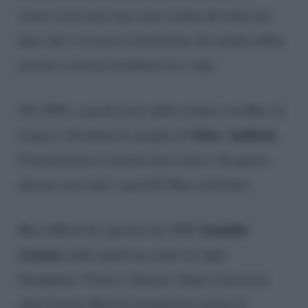
motivi non sono mai stati svelati del tutto ma
pare che l’eccessiva attenzione dei media abbia
portato a diversi problemi tra i due.
Nel 2004, a pochi mesi dalla rottura con Ben, la
Marc Anthony
Lopez è diventata la moglie di
.
Il matrimonio è durato dieci anni e da questa
unione sono nati i gemelli Max ed Emme.
Jennifer
Ben Affleck ha sposato nel 2005
Garner,
dalla quale ha avuto tre figli:
Seraphina, Violet e Samuel. Dopo il divorzio
dalla Garner Ben ha frequentato prima la