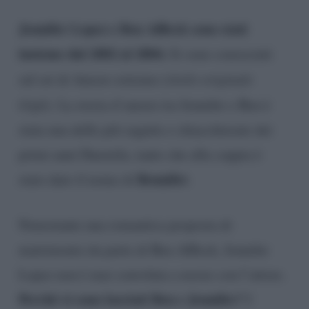
Jennifer Lopez e Ben Affleck sono stati
insieme dal 2002 al 2004.
Si sono conosciuti
sul set di Amore estremo
(titolo originale
Gigli)
. La storia d’amore tra Jennifer e Ben è
stata una delle più seguite e chiacchierate dei
primi anni Duemila, tanto che alla coppia è
Bennifer
stato dato il nome di
.
Nonostante una romantica proposta di
matrimonio da parte di Ben Affleck, Jennifer
Lopez non è mai convolata a nozze con l’attore.
Perché si sono lasciati Ben e Jennifer?
I