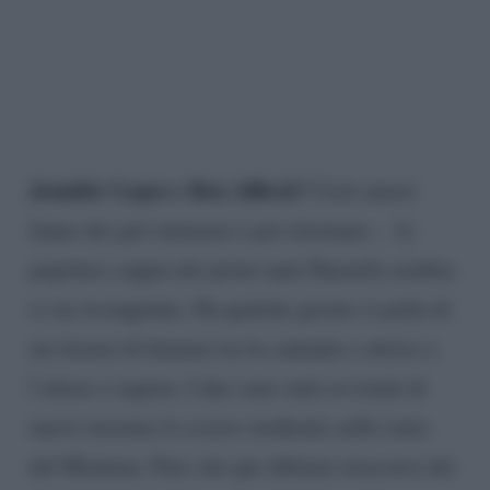
Jennifer Lopez e Ben Affleck?
Certi amori
fanno dei giri immensi e poi ritornano… la
popolare coppia dei primi anni Duemila sembra
si sia ricongiunta. Da qualche giorno si parla di
un ritorno di fiamma tra la cantante e attrice e
l’attore e regista. I due sono stati avvistati di
nuovo insieme lo scorso weekend, nello stato
del Montana. Pare che qui abbiano trascorso dei