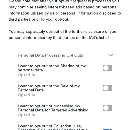
Please note that after your opt-out request is processed you
Gossip e TV è un sito di MASTE S.r.l.
may continue seeing interest-based ads based on personal
viale Luigi Majno n. 21 - 20129 Milano (MI)
information utilized by us or personal information disclosed to
third parties prior to your opt-out.
P.Iva 10909580960
You may separately opt-out of the further disclosure of your
personal information by third parties on the IAB’s list of
Categorie
downstream participants.
Gossip
Personal Data Processing Opt Outs
This information may also be disclosed by us to third parties
on the IAB’s List of Downstream Participants that may further
I want to opt-out of the Sharing of my
Televisione
disclose it to other third parties.
personal data.
Opted In
Please note that this website/app uses one or more Google
services and may gather and store information including but
I want to opt-out of the Sale of my
Programmi TV
Personal Data.
not limited to your visit or usage behaviour. You may click to
Opted In
grant or deny consent to Google and its third-party tags to
use your data for below specified purposes in below Google
Amici
I want to opt-out of processing my
consent section.
Personal Data for Targeted Advertising.
Opted In
Ballando Con Le Stelle
I want to opt-out of Collection, Use,