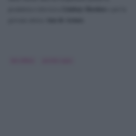
Lindsay Shookus
produttrice televisiva
e poi la
Ana de Armas
giovane attrice
.
Ben Affleck
Jennifer Lopez