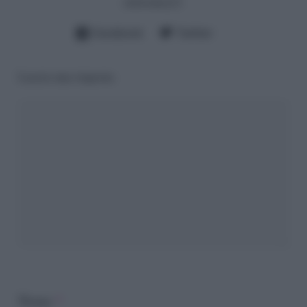
cheloidea21
Facebook
Twitter
Lascia una risposta
Nome
*