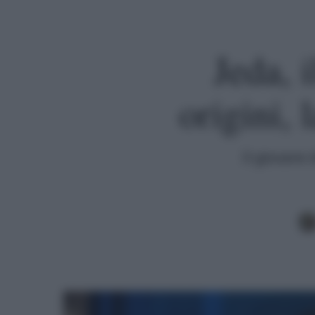
Jeda, 
origini, 
Il giovane 
Premi invio per cercare o ESC per uscire