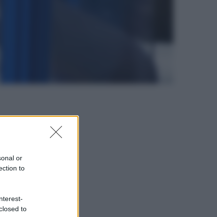
sonal or
ection to
nterest-
closed to