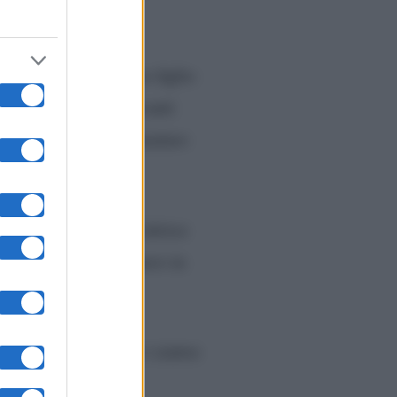
ortando con sé l’altro figlio
l giovane è andato avanti
ente e ad essere più maturo
o nel 2020. Anche l’attrice
ato a Nuovo, nel numero in
iutati a vicenda e ci siamo