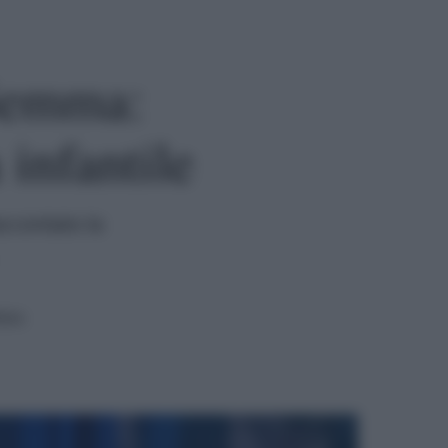
 Gemma:
 infantile
accontato la
tura