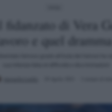
Gossip
il fidanzato di Vera
lavoro e quel dramma
diventato famoso grazie all'Isola dei Famosi ha r
sua infanzia fatta di difficoltà e discriminazioni
Antonella Latilla
29 Aprile 2021
2 minuti di let