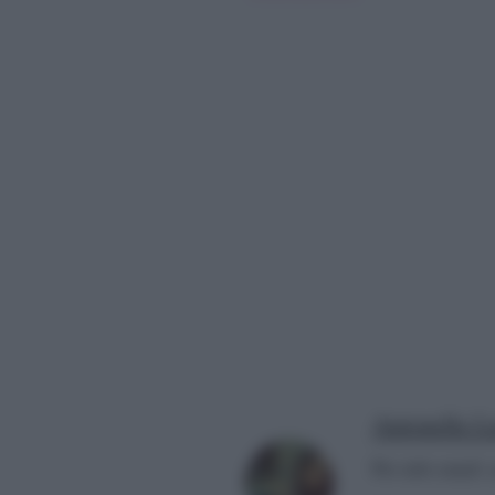
Antonella La
Per info email: