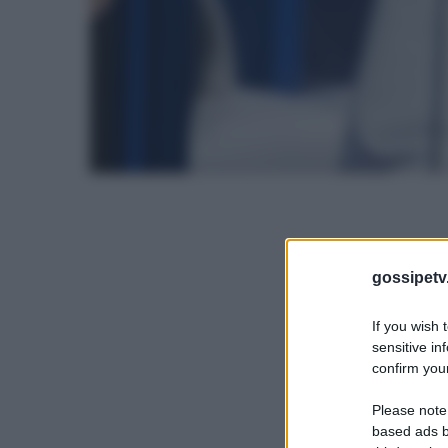
gossipetv
If you wish 
sensitive in
confirm your
Please note
based ads b