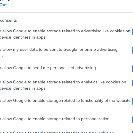
uttore musicale.
Out
consents
eda ha perso la madre
: la donna è andata via di casa p
o allow Google to enable storage related to advertising like cookies on
e per Filal, che non ha più rivisto la madre da allora. I
evice identifiers in apps.
 il fratello. Questo ha portato Jeda a crescere velocem
o allow my user data to be sent to Google for online advertising
s.
to allow Google to send me personalized advertising.
ubito colpito Vera Gemma, che ha conosciuto il fidanzat
o allow Google to enable storage related to analytics like cookies on
a molto giovane. A tal proposito Jeda Filal ha raccont
evice identifiers in apps.
:
o allow Google to enable storage related to functionality of the website
parlare di certe cose, nemmeno con lei, ma ci siamo a
o allow Google to enable storage related to personalization.
o allow Google to enable storage related to security, including