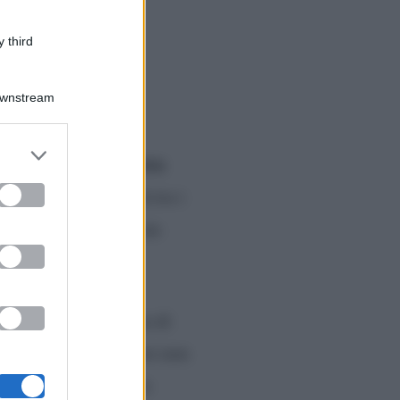
 third
Downstream
er and store
21
fidanzato di Vera
. Il
to grant or
ed purposes
ossa differenza d’età tra i
che non è mai stato un
r anni è stato vittima di
Motta Visconti
, dove non
Milan ma alla fine sta