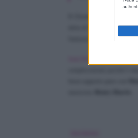
authenti
Il 22enne ci ha tenuto però
detta di Jeda la Gemma non
fantastica e decisamente ra
Jeda Filal
ha inoltre ribadi
semplicemente perché è inna
Max
buon rapporto pure con
Henry Harris
musicista
.
Vera Gemma