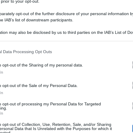
 prior to your opt-out.
rately opt-out of the further disclosure of your personal information by
he IAB’s list of downstream participants.
tion may also be disclosed by us to third parties on the IAB’s List of 
 that may further disclose it to other third parties.
 that this website/app uses one or more Google services and may gath
l Data Processing Opt Outs
Isola dei Famosi 20
tata d’aria fresca e curiosità all’
including but not limited to your visit or usage behaviour. You may click 
 to Google and its third-party tags to use your data for below specifi
certo interesse attorno alla sua figura. Il motivo? La gr
o opt-out of the Sharing of my personal data.
ogle consent section.
In
. Un divario che ha scatenato critiche e malelingue ma 
essati. Ma chi è Jeda e da dove arriva?
o opt-out of the Sale of my Personal Data.
In
to opt-out of processing my Personal Data for Targeted
grati marocchini
(il padre lavora come meccanico)
e pe
ing.
In
a 
 cresciuto nell’hinterland milanese, più precisamente
o opt-out of Collection, Use, Retention, Sale, and/or Sharing
. Il suo sogno era quello di diventare un calciatore del 
ersonal Data that Is Unrelated with the Purposes for which it
lected.