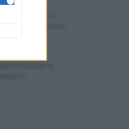
rna
che gli è mancata. A
 profondamente. Una persona
non ha una casa ma
agazzo ha instaurato un
idanzato, il