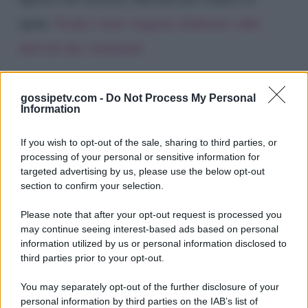
spam.
Scopri come vengono elaborati i dati
derivati dai commenti
.
gossipetv.com -
Do Not Process My Personal
Information
If you wish to opt-out of the sale, sharing to third parties, or
processing of your personal or sensitive information for
targeted advertising by us, please use the below opt-out
section to confirm your selection.
Please note that after your opt-out request is processed you
Gossip e TV è un sito di MASTE S.r.l.
may continue seeing interest-based ads based on personal
viale Luigi Majno n. 21 - 20129 Milano (MI)
information utilized by us or personal information disclosed to
third parties prior to your opt-out.
P.Iva 10909580960
You may separately opt-out of the further disclosure of your
personal information by third parties on the IAB’s list of
Categorie