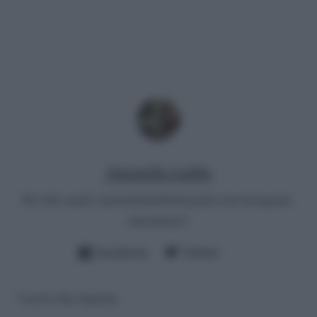
Antonella Latilla
Per info email:
antonellalatilla@gmail.com
instagram:
cheloidea21
Facebook
Twitter
Lascia una risposta