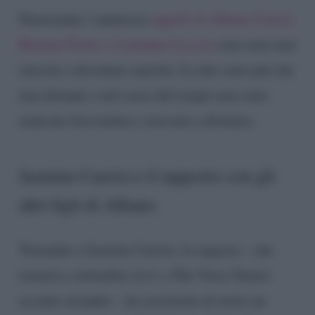
Nonostante i numerosi
appelli di Albano Carrisi
Romina Power e Loredana Lecciso
non sono mai
riuscite a diventare amiche. Le due sono più che
mai distanti e nel corso del tempo non sono
mancate frecciatine e stoccate a distanza.
Jasmine Carrisi e il rapporto con gli
altri figli di Albano
Tornando a Jasmine Carrisi, la ragazza – che
tornerà a settembre in tv a The Voice Senior
accanto al padre – ha assicurato di avere un