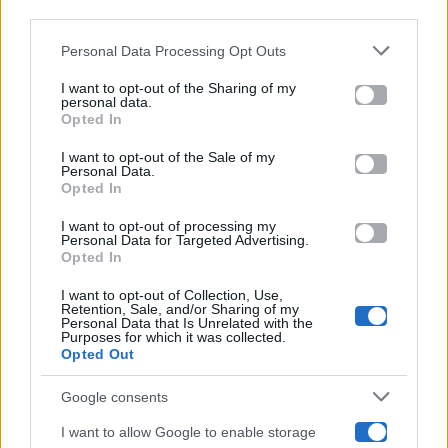
downstream participants.
Gossip
Personal Data Processing Opt Outs
This information may also be disclosed by us to third parties
on the IAB’s List of Downstream Participants that may further
I want to opt-out of the Sharing of my
Televisione
disclose it to other third parties.
personal data.
Opted In
Please note that this website/app uses one or more Google
services and may gather and store information including but
I want to opt-out of the Sale of my
Programmi TV
Personal Data.
not limited to your visit or usage behaviour. You may click to
Opted In
grant or deny consent to Google and its third-party tags to
use your data for below specified purposes in below Google
Amici
I want to opt-out of processing my
consent section.
Personal Data for Targeted Advertising.
Opted In
Ballando Con Le Stelle
I want to opt-out of Collection, Use,
Retention, Sale, and/or Sharing of my
Grande Fratello
Personal Data that Is Unrelated with the
Purposes for which it was collected.
Opted Out
Isola Dei Famosi
Google consents
Pechino Express
I want to allow Google to enable storage