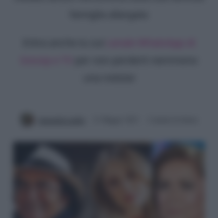
famiglia allargata
Entra anche tu sul
canale WhatsApp di
Gossip e TV
per non perderti nemmeno
una notizia!
Antonella Latilla
21 Maggio 2021
2 minuti di lettura