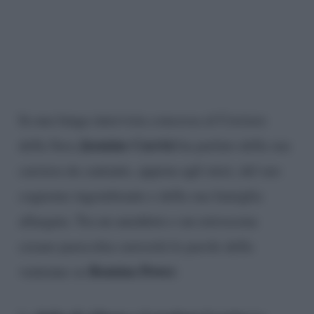
In una lunga intervista concessa al Corriere
Jasmine Carrisi
della Sera
ha parlato della sua
carriera da cantante, appena agli inizi, del suo
cognome ingombrante e della sua famiglia
allargata. Tra un aneddoto e un retroscena
creano parecchia curiosità le parole della
Romina Power
ventenne su
.