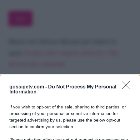
Questo sito utilizza Akismet per ridurre lo
spam.
Scopri come vengono elaborati i dati
derivati dai commenti
.
gossipetv.com -
Do Not Process My Personal
Information
If you wish to opt-out of the sale, sharing to third parties, or
processing of your personal or sensitive information for
targeted advertising by us, please use the below opt-out
section to confirm your selection.
Please note that after your opt-out request is processed you