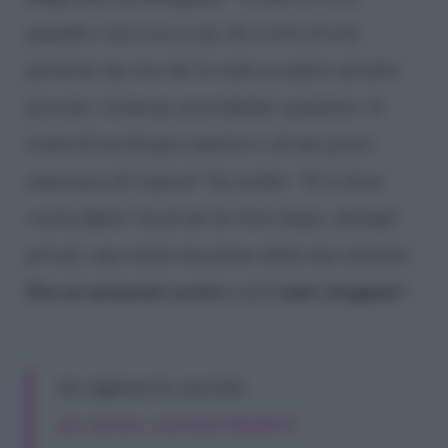
quando è successo a me, ho scelto di non
parlarne ma ora che lo vedo accadere ad altre
persone, riemerge un profondo sgomento. Si
tratta di un disagio emotivo e di una grave
mancanza di rispetto
” ha scritto. “
E se fosse
vostra figlia? Su di me ho letto bugie, dettagli
privati, una totale invasione della mia intimità.
Era un momento nostro e ci è stato strappato
“.
ha ragione la cucciola
pic.twitter.com/aGsTkp4DrO