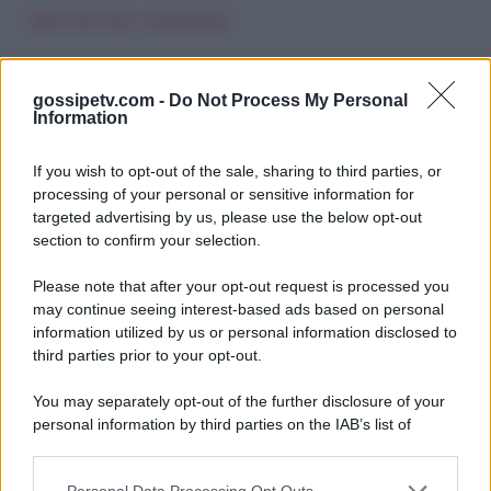
derivati dai commenti
.
gossipetv.com -
Do Not Process My Personal
Information
If you wish to opt-out of the sale, sharing to third parties, or
processing of your personal or sensitive information for
targeted advertising by us, please use the below opt-out
section to confirm your selection.
Please note that after your opt-out request is processed you
Gossip e TV è un sito di MASTE S.r.l.
may continue seeing interest-based ads based on personal
viale Luigi Majno n. 21 - 20129 Milano (MI)
information utilized by us or personal information disclosed to
P.Iva 10909580960
third parties prior to your opt-out.
You may separately opt-out of the further disclosure of your
personal information by third parties on the IAB’s list of
Categorie
downstream participants.
Gossip
Personal Data Processing Opt Outs