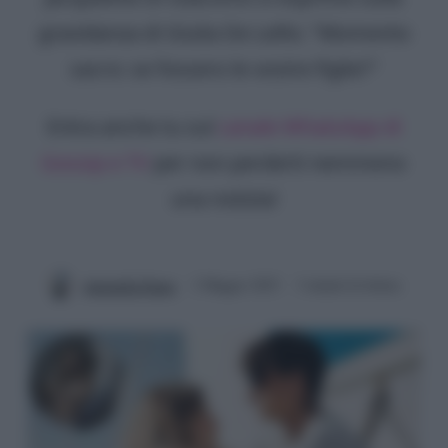
gravidanza di Giulia De Lellis: "Momento
sacro: se fossero le vostre figlie?"
Entra anche tu sul
canale WhatsApp di
Gossip e TV
per non perderti nemmeno
una notizia!
Antonella Panza
2 Maggio 2025
3 minuti di lettura