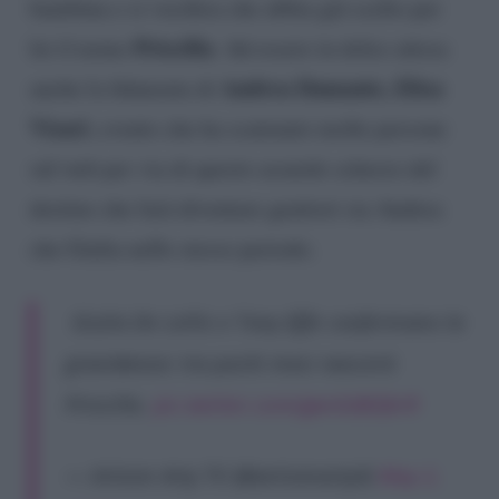
bambina e si vocifera che abbia già scelto per
Priscilla
lei il nome
. Ad essere in dolce attesa
Andrea Damante, Elisa
anche la fidanzata di
Visari
, evento che ha scatenato molte persone
sul web per via di questo assurdo scherzo del
destino che farà diventare genitori sia Andrea
che Giulia nello stesso periodo.
Giulia De Lellis e Tony Effe confermano la
gravidanza: tra pochi mesi nascerà
Priscilla.
pic.twitter.com/gwnSd8QkrR
— Artiom Arty TV (@artiomartyX)
May 2,