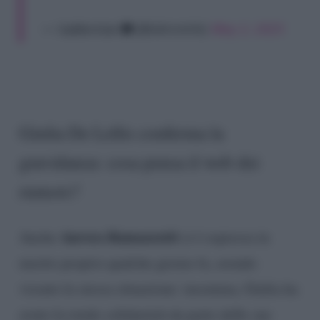
— 𝘭𝘶𝘥𝘰𝘷𝘪𝘤𝘢 🐘 (@xbrsmile)
May 2, 2025
Giulia De Lellis conferma la
gravidanza: cosa pensa il web dei
rumors?
Aurora Ramazzotti
Anche
si è espressa in
merito proprio qualche giorno fa, avendo
vissuto la stessa situazione: insomma, Giulia ha
avuto la totale solidarietà da parte delle sue