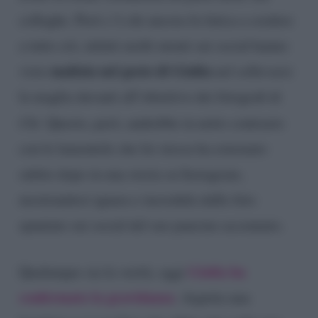
colleghe. Però c’è chi ancora fa fatica a credere
a tutto ciò, infatti molti utenti sui social hanno
malizia nel gesto di Giulia
visto
nel sollevarsi
la maglia davanti all’obiettivo dei fotografi di
Chi
. Questo, però, andrebbe in netto contrasto
con le lamentele che lei stessa ha esternato
subito dopo in una storia su Instagram,
mostrandosi ignara e incredula dalle foto
spuntate sui social del suo pancino accennato.
Giulia ha
Qualunque sia la verità, oggi
confermato la gravidanza
. Aspetta una