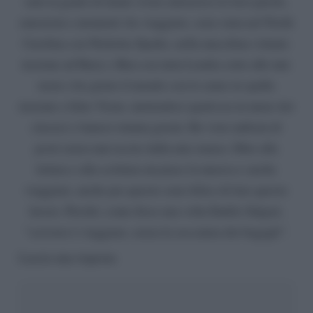
stati in grado di farmi vivere attraverso le loro parole,
emozioni e momenti: ho viaggiato, sono stata nel North
Carolina con Nicholas Sparks, nella macchina volante
insieme ad Harry e Ron con tutta Londra sotto alle mie
ruote e ho girato il mondo con lo zaino in spalla
insieme a Jules Verne, mettendoci qualcosa in meno dei
classici e famosi ottanta giorni. Ho visto milioni di
posti senza mai uscire dalla mia stanza. Oltre alla
lettura e alla scrittura mi piace la musica e anche
viaggiare, anche per questo sono felice di fare questo
lavoro. Perché, come disse una volta Emilio Salgari,
“scrivere è viaggiare, senza la seccatura dei bagagli”.
Lascia una risposta