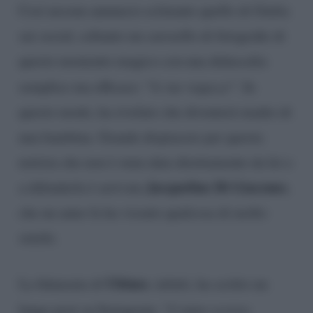
Così nessun annuncio eclatante quello di Giulia
sui social, soltanto un carosello di fotografie di
questo momento magico con una didascalia
semplice ma efficace: “
le tue ragazze
“. In
questo modo, ha rivelato che diventerà madre di
una bambina. Grande dispiacere per questa
notizia che non è stata data direttamente da lei e
Jacqueline Di Giacomo
a difenderla è arrivata
,
che un anno fa ha vissuto qualcosa di molto
simile.
Ultimo
La fidanzata di
, infatti, ha scritto un
lungo post su Instagram: “
L’anno scorso,