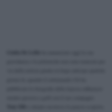
Giulia De Lellis
ha annunciato oggi la sua
gravidanza e le polemiche non sono mancate per
via della notizia giunta in largo anticipo qualche
giorno fa, quando il settimanale
Chi
ha
pubblicato le fotografie della famosa influencer
mentre giocava a golf con il suo compagno
Tony Effe
e intanto mostrava la pancia scoperta.