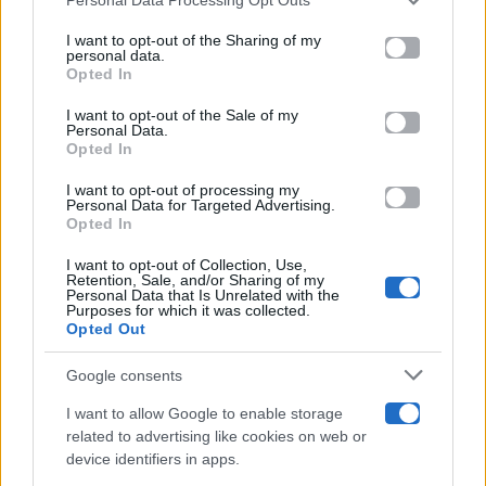
This information may also be disclosed by us to third parties
on the IAB’s List of Downstream Participants that may further
I want to opt-out of the Sharing of my
Televisione
disclose it to other third parties.
personal data.
Opted In
Please note that this website/app uses one or more Google
services and may gather and store information including but
I want to opt-out of the Sale of my
Programmi TV
Personal Data.
not limited to your visit or usage behaviour. You may click to
Opted In
grant or deny consent to Google and its third-party tags to
Amici
use your data for below specified purposes in below Google
I want to opt-out of processing my
consent section.
Personal Data for Targeted Advertising.
Opted In
Ballando Con Le Stelle
I want to opt-out of Collection, Use,
Retention, Sale, and/or Sharing of my
Grande Fratello
Personal Data that Is Unrelated with the
Purposes for which it was collected.
Opted Out
Isola Dei Famosi
Google consents
Pechino Express
I want to allow Google to enable storage
related to advertising like cookies on web or
Uomini E Donne
device identifiers in apps.