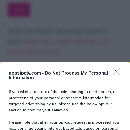
Questo sito utilizza Akismet per ridurre lo
spam.
Scopri come vengono elaborati i dati
derivati dai commenti
.
gossipetv.com -
Do Not Process My Personal
Information
If you wish to opt-out of the sale, sharing to third parties, or
processing of your personal or sensitive information for
targeted advertising by us, please use the below opt-out
section to confirm your selection.
Please note that after your opt-out request is processed you
Gossip e TV è un sito di MASTE S.r.l.
may continue seeing interest-based ads based on personal