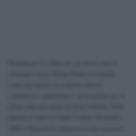
Dramma per Iva Zanicchi: da diversi mesi il
compagno storico Fausto Pinna sta lottando
contro un tumore. La cantante, attrice,
conduttrice e opinionista tv ne ha parlato per la
prima volta nel salotto di Silvia Toffanin. Nella
puntata in onda su Canale 5 sabato 24 ottobre
2020 la Zanicchi ha ammesso di aver trascorso