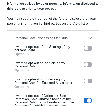
viale Luigi Majno n. 21 - 20129 Milano (MI)
information utilized by us or personal information disclosed to
third parties prior to your opt-out.
P.Iva 10909580960
You may separately opt-out of the further disclosure of your
personal information by third parties on the IAB’s list of
Categorie
downstream participants.
Gossip
Personal Data Processing Opt Outs
This information may also be disclosed by us to third parties
on the IAB’s List of Downstream Participants that may further
I want to opt-out of the Sharing of my
Televisione
disclose it to other third parties.
personal data.
Opted In
Please note that this website/app uses one or more Google
services and may gather and store information including but
I want to opt-out of the Sale of my
Programmi TV
Personal Data.
not limited to your visit or usage behaviour. You may click to
Opted In
grant or deny consent to Google and its third-party tags to
use your data for below specified purposes in below Google
Amici
I want to opt-out of processing my
consent section.
Personal Data for Targeted Advertising.
Opted In
Ballando Con Le Stelle
I want to opt-out of Collection, Use,
Retention, Sale, and/or Sharing of my
Grande Fratello
Personal Data that Is Unrelated with the
Purposes for which it was collected.