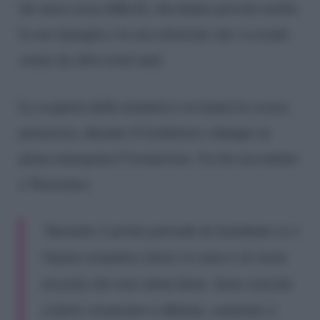
dei mesi assai difficili, che hanno provato molto
la sua famiglia e la sua relazione che va avanti
ormai da oltre trent’anni.
La scoperta della malattia è avvenuta la scorsa
primavera, durante il lockdown e dunque in
piena emergenza Coronavirus. Iva ha raccontato
a Verissimo:
“Durante il primo periodo di lockdown io e
Fausto eravamo chiusi in casa e mi sono
accorta che non stava bene. Sono riuscita
a farlo ricoverare a Milano, convinta si