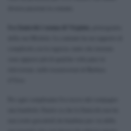
diverse passioni in comune.
Iva Zanicchi è nonna di Virginia
, primogenita
della sua Michela. La cantante ha un rapporto di
complicità con la ragazza, tanto che insieme
sono apparse più di qualche volta pure in
televisione, nelle trasmissioni di Barbara
d’Urso.
Per ogni compleanno Iva riceve dal compagno
una bambola: Fausto sa che la Zanicchi non ha
mai avuto giocattoli da bambina per via della
sua povertà e ha così deciso di colmare questo