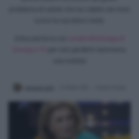
problema di salute che ha colpito nei mesi
scorsi la sua dolce metà.
Entra anche tu sul
canale WhatsApp di
Gossip e TV
per non perderti nemmeno
una notizia!
Antonella Latilla
23 Ottobre 2020
3 minuti di lettura