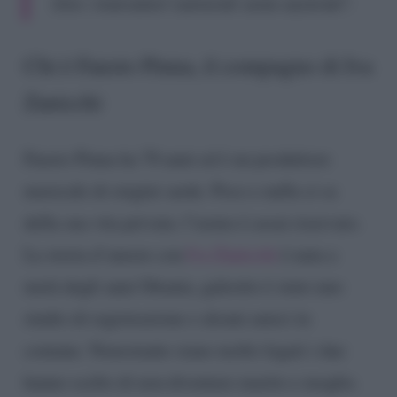
Ora i marcatori tumorali sono azzerati”.
Chi è Fausto Pinna, il compagno di Iva
Zanicchi
Fausto Pinna ha 70 anni ed è un produttore
musicale di origini sarde. Poco e nulla si sa
della sua vita privata: l’uomo è assai riservato.
La storia d’amore con
Iva Zanicchi
è nata a
metà degli anni Ottanta, galeotto è stato uno
studio di registrazione e alcuni amici in
comune. Nonostante siano molto legati i due
hanno scelto di non diventare marito e moglie.