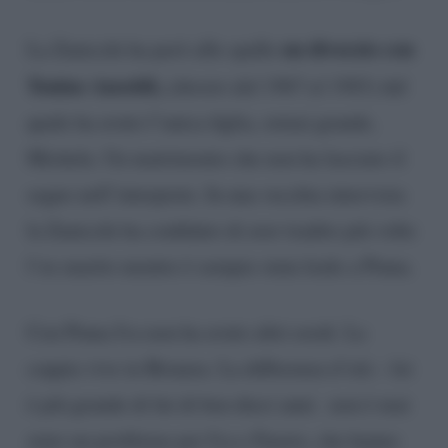
un divorzio con
La Zanicchi ha però alle spalle
Tonino Ansoldi,
(durato dal 1967 al 1985)
dal
quale ha avuto l’unica figlia, ormai grande,
Michela. Un matrimonio che non ha lasciato il
segno nell’interprete. In una vecchia intervista
la Zanicchi ha confidato di aver tradito più volte
l’ex marito mentre è sempre stata leale a Pinna.
Con Pinna Iva non ha avuto altri eredi. La
coppia vive in Brianza. La differenza d’età – lei
è più grande di lui di ben dieci anni . non è mai
stato un problema per Iva e Fausto, che hanno