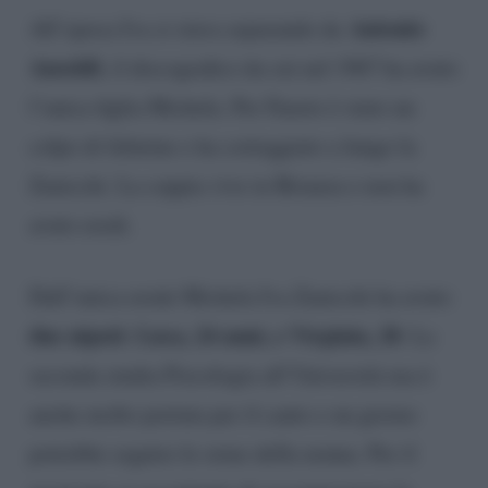
Antonio
All’epoca Iva si stava separando da
Ansoldi
, il discografico da cui nel 1967 ha avuto
l’unica figlia Michela. Per Fausto è stato un
colpo di fulmine e ha corteggiato a lungo la
Zanicchi. La coppia vive in Brianza e non ha
avuto eredi.
Dall’unica erede Michela Iva Zanicchi ha avuto
due nipoti: Luca, 24 anni, e Virginia, 20
. La
seconda studia Psicologia all’Università ma è
anche molto portata per il canto e un giorno
potrebbe seguire le orme della nonna. Per il