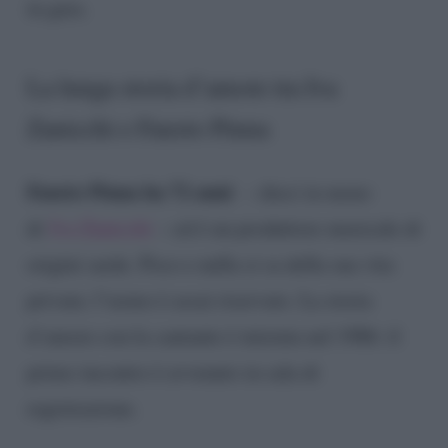
in gara.
La lunga storia d’amore tra Iva
Zanicchi e Fausto Pinna
Fausto Pinna ha 72 anni
– dieci in meno
di
Iva Zanicchi
– ed è un produttore musicale di
origini sarde. Poco e nulla si sa della sua vita
privata: l’uomo è assai riservato. La storia
d’amore con la cantante è iniziata nel 1986: il
primo incontro è avvenuto in sala di
registrazione.