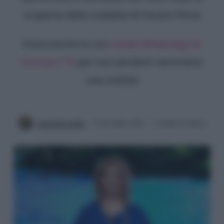
scoperta della malattia di Fausto Pinna
Entra anche tu sul
canale WhatsApp di
Gossip e TV
per non perderti nemmeno
una notizia!
Antonella Latilla
5 Novembre 2022
3 minuti di lettura