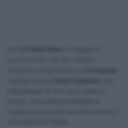
Fausto Pinna
Dal 2020
, il compagno
(il
matrimonio non è mai stato celebrato
Iva Zanicchi
nonostante la lunga relazione)
di
,
tumore al polmone
combatte contro un
. Una
lunga battaglia che non è ancora giunta al
termine, come confessato dall’Aquila di
Ligonchio in una recente intervista rilasciata al
settimanale Diva e Donna.