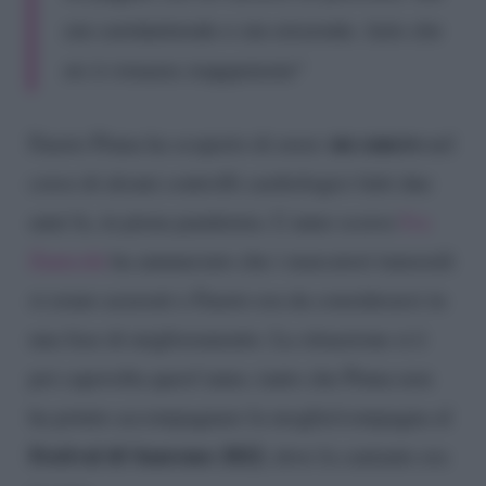
sta combattendo e sta vincendo. Solo che
mi è rimasto inappetente”
un cancro
Fausto Pinna ha scoperto di avere
nel
corso di alcuni controlli cardiologici fatti due
anni fa, in piena pandemia. L’anno scorso
Iva
Zanicchi
ha annunciato che i marcatori tumorali
si erano azzerati e Fausto era da considerarsi in
una fase di miglioramento. La situazione si è
poi capovolta quest’anno, tanto che Pinna non
ha potuto accompagnare la moglie/compagna al
Festival di Sanremo 2022
, dove la cantante era