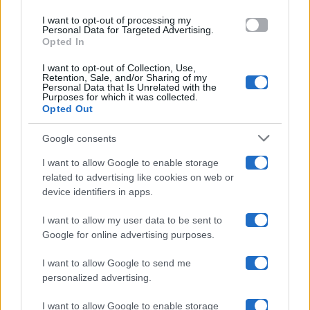
use your data for below specified purposes in below Google
Amici
I want to opt-out of processing my
consent section.
Personal Data for Targeted Advertising.
Opted In
Ballando Con Le Stelle
I want to opt-out of Collection, Use,
Retention, Sale, and/or Sharing of my
Grande Fratello
Personal Data that Is Unrelated with the
Purposes for which it was collected.
Opted Out
Isola Dei Famosi
Google consents
Pechino Express
I want to allow Google to enable storage
related to advertising like cookies on web or
Uomini E Donne
device identifiers in apps.
I want to allow my user data to be sent to
Google for online advertising purposes.
Maste S.r.l.
I want to allow Google to send me
Chi siamo
personalized advertising.
Collabora con noi
I want to allow Google to enable storage