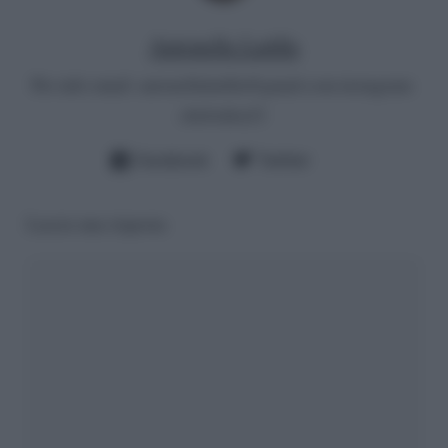
Antonella Latilla
Per info email:
antonellalatilla@gmail.com
instagram:
cheloidea21
Facebook
Twitter
Lascia una risposta