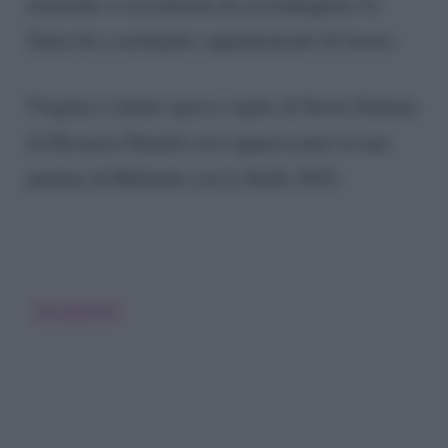
momento si accontenta di accompagnare la
Zanicchi a molteplici appuntamenti di lavoro.
Virginia è infatti spesso ospite di Storie Italiane
di Eleonora Daniele ed è apparsa pure in una
puntata di Ballando con le Stelle 2022.
Iva Zanicchi