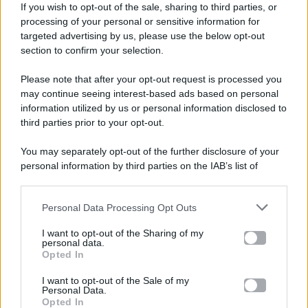
If you wish to opt-out of the sale, sharing to third parties, or
processing of your personal or sensitive information for
targeted advertising by us, please use the below opt-out
section to confirm your selection.
Please note that after your opt-out request is processed you
Gossip e TV è un sito di MASTE S.r.l.
may continue seeing interest-based ads based on personal
viale Luigi Majno n. 21 - 20129 Milano (MI)
information utilized by us or personal information disclosed to
third parties prior to your opt-out.
P.Iva 10909580960
You may separately opt-out of the further disclosure of your
personal information by third parties on the IAB’s list of
Categorie
downstream participants.
Gossip
Personal Data Processing Opt Outs
This information may also be disclosed by us to third parties
on the IAB’s List of Downstream Participants that may further
I want to opt-out of the Sharing of my
Televisione
disclose it to other third parties.
personal data.
Opted In
Please note that this website/app uses one or more Google
services and may gather and store information including but
I want to opt-out of the Sale of my
Programmi TV
Personal Data.
not limited to your visit or usage behaviour. You may click to
Opted In
grant or deny consent to Google and its third-party tags to