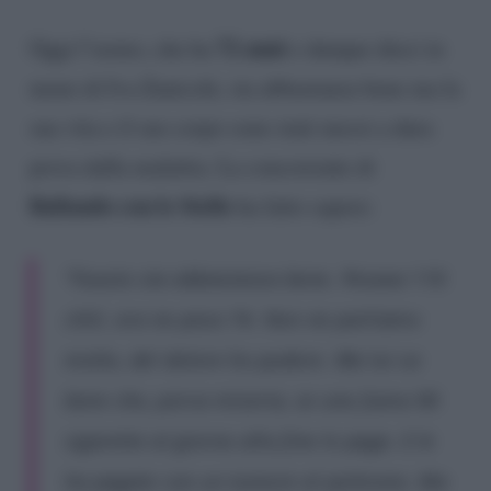
72 anni
Oggi l’uomo, che ha
e dunque dieci in
meno di Iva Zanicchi, sta abbastanza bene ma la
sua vita e il suo corpo sono stati messi a dura
prova dalla malattia. La concorrente di
Ballando con le Stelle
ha fatto sapere:
“Fausto sta abbastanza bene. Pesava 110
chili, ora ne pesa 74. Non ne parliamo
molto, del dolore ho pudore. Ma lui sa
bene che, porca miseria, se uno fuma 90
sigarette al giorno alla fine le paga. E le
ha pagate con un tumore al polmone. Ma