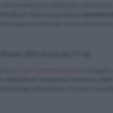
 vedo come quella un po’ più sferzante, è una divisiva e
mezzo busto 
Paolo Bonolis. Parole al miele anche sul
vedevo leggere le notizie al Tg, l’ho visto senza cravatt
i Famosi 2024: la lista dei 13 vip
so noto
il cast de L’Isola dei Famosi 2024
. A comporlo s
ali, Matilde Brandi, Samuel Peron, Marina Suma, Maitè
 Edoardo Stoppa, Edoardo Franco, Aras Senol e Artur Da