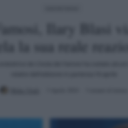
Isola Dei Famosi
Famosi, Ilary Blasi v
ela la sua reale reazi
nduttrice de L'Isola dei Famosi ha svelato alcun
relativi dell'edizione in partenza l'8 aprile
Mirko Vitali
3 Aprile 2024
3 minuti di lettura