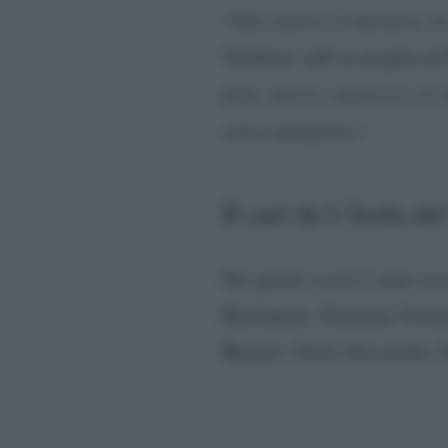
“
Già conosce il mestiere, la
Vladimir sull’ex moglie di 
forte, non lo conoscevo, lo 
senso metaforico”.
Il cast de L’Isola de
Nei giorni scorsi è stato re
Bastianich, Valentina Vezz
Bergesi, Greta Zuccarello,