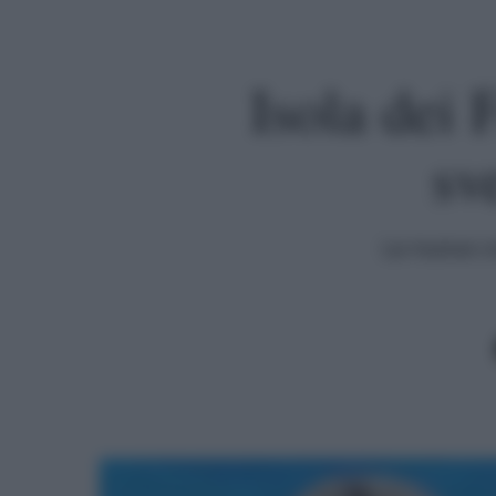
Isola dei 
sv
La nuova co
Premi invio per cercare o ESC per uscire