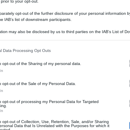
 prior to your opt-out.
rately opt-out of the further disclosure of your personal information by
he IAB’s list of downstream participants.
tion may also be disclosed by us to third parties on the IAB’s List of 
 that may further disclose it to other third parties.
 that this website/app uses one or more Google services and may gath
l Data Processing Opt Outs
 a ripartire. Lunedì 8 aprile il reality show tornerà in 
including but not limited to your visit or usage behaviour. You may click 
 to Google and its third-party tags to use your data for below specifi
conduttrice
tire dalla
, dagli opinionisti e dall’inviata.
o opt-out of the Sharing of my personal data.
ogle consent section.
In
Vladimir Luxuria sostituirà Ilary Blasi,
a cambiata:
gl
del Tg5 Dario Maltese, l’inviata Elenoire Casalegno che
o opt-out of the Sale of my Personal Data.
In
umorosa è naturalmente stata quella dell’ex moglie di Fr
to opt-out of processing my Personal Data for Targeted
e, ha rivelato come ha reagito Ilary nei suoi confronti 
ing.
In
o opt-out of Collection, Use, Retention, Sale, and/or Sharing
ersonal Data that Is Unrelated with the Purposes for which it
lected.