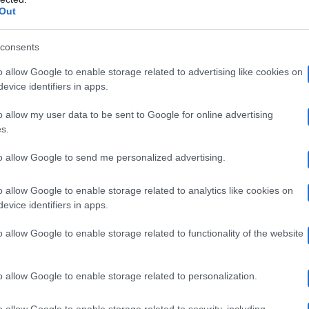
trans di una trasmissione importante, in onda in prima
Out
Mediase
he ha però voluto sottolineare che la scelta di
consents
e l’editore mi ha voluto non in quanto trans, ma perché 
o allow Google to enable storage related to advertising like cookies on
 Credo sia per merito. E certo questo dimostra un’apert
evice identifiers in apps.
.
Ilary Blasi non ha commentato in alcun modo il suo d
o allow my user data to be sent to Google for online advertising
s.
privatamente e di aver ricevuto un commento positivo da
to allow Google to send me personalized advertising.
o allow Google to enable storage related to analytics like cookies on
evice identifiers in apps.
he le sono stati recapitati dai colleghi: “
Sono stati tut
’Isola. Ho sentito Simona, Nicola, Alessia, Ilary, la fe
o allow Google to enable storage related to functionality of the website
on Luxuria, non ha il dente avvelenato. Sempre restand
o allow Google to enable storage related to personalization.
“Criticatemi su tutto, ma non sull’impegno. Io quando
o allow Google to enable storage related to security, including