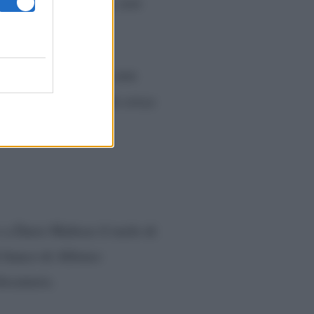
lo?
“Sarò affettuosa, non
 dove, naturalmente, non
 dire che farò un’Isola senza
 a Dario Maltese il ruolo di
 fianco di Alfonso
elecamera.