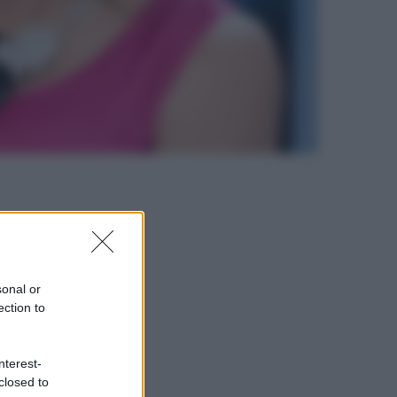
sonal or
ection to
nterest-
closed to