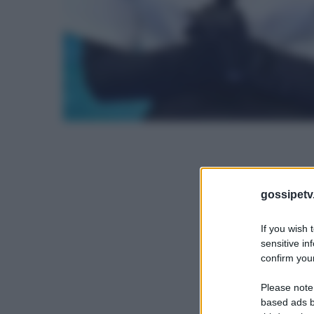
gossipetv
If you wish 
sensitive in
confirm your
Please note
based ads b