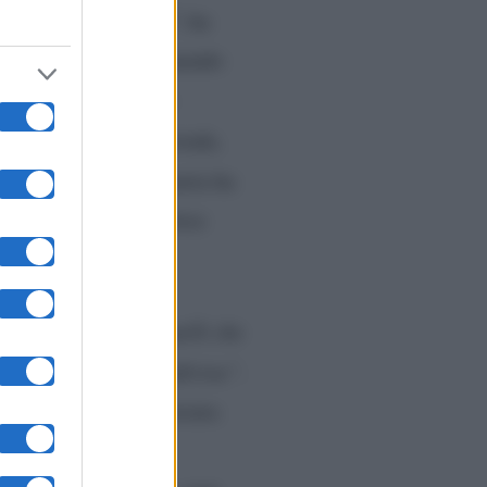
 serata su Canale 5″,
ha
t
non è stata fatta tenendo
mi è stato detto, ho
ura da parte dell’azienda,
efenestramento. Luxuria ha
 parte della conduttrice
ti felici, compresi quelli che
licità è bella se condivisa”
.
o in tema Isola, assicura
 mi prendo una