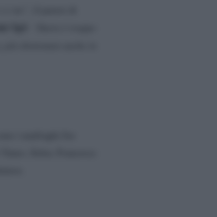
 ci sta”,
il parere di
del Tg5
:
“Dario è troppo
a, più sbottonato anche in
ono i naufraghi Joe
 Yanes, Selen, Francesca
inese.