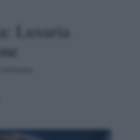
ia: Luxuria
one
i retroscena