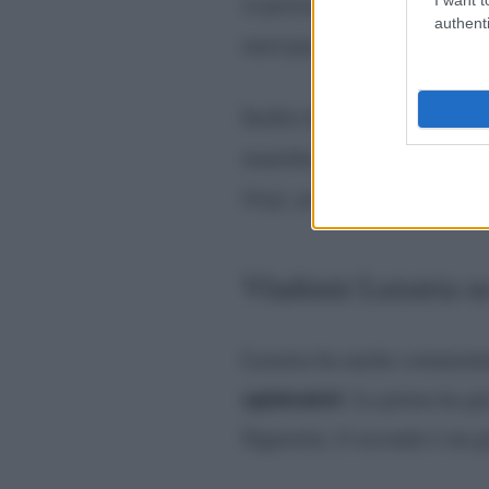
responsabilità è fino alla fi
authenti
matrigna”.
Inoltre ha aggiunto in che
liti e battibe
mancheranno
litigi, però vorrei trovare 
Vladimir Luxuria su
Luxuria ha anche commentato
opinionisti
. La prima ha gi
Signorini, il secondo è un g