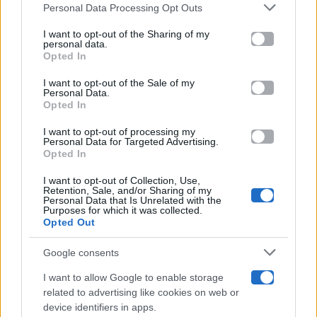
Gossip
Personal Data Processing Opt Outs
This information may also be disclosed by us to third parties
on the IAB’s List of Downstream Participants that may further
I want to opt-out of the Sharing of my
Televisione
disclose it to other third parties.
personal data.
Opted In
Please note that this website/app uses one or more Google
services and may gather and store information including but
I want to opt-out of the Sale of my
Programmi TV
Personal Data.
not limited to your visit or usage behaviour. You may click to
Opted In
grant or deny consent to Google and its third-party tags to
use your data for below specified purposes in below Google
Amici
I want to opt-out of processing my
consent section.
Personal Data for Targeted Advertising.
Opted In
Ballando Con Le Stelle
I want to opt-out of Collection, Use,
Retention, Sale, and/or Sharing of my
Grande Fratello
Personal Data that Is Unrelated with the
Purposes for which it was collected.
Opted Out
Isola Dei Famosi
Google consents
Pechino Express
I want to allow Google to enable storage
related to advertising like cookies on web or
Uomini E Donne
device identifiers in apps.