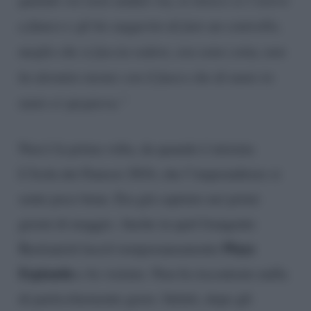
a fianco e gli ho suggerito di fare un controllo,
meglio che si faccia vedere, ora sono cotta, non
ho dormito niente con il fuoco che di tanto in
tanto si spegneva.”
Non è la prima volta, da quando è iniziata
L’Isola dei Famosi 2024, che l’imprenditore si
sente poco bene. Era già capitato nei primi
giorni di maggio. Anche in quel frangente
Playa
Bastianich lasciò temporaneamente
Espianda
e fu visitato. Non fu riscontrato nulla
di particolarmente grave. Infatti, dopo gli