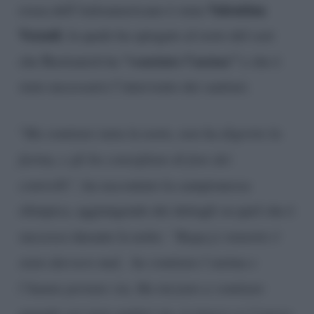
Valentina
rosea dell’italoamericano è stata
Vezzali
, la quale ha spiegato al resto del cast
“vomitato l’anima”
che Bastianich ha
e che è
stato necessario l’intervento dei sanitari.
“
Ha vomitato tutta la notte, non ha digerito la
farina, e gli ho consigliato di fare dei
controlli”,
ha raccontato la campionessa
olimpica, aggiungendo dei dettagli su quel che è
successo durante la notte:
“Ragazzi stanotte è
stato davvero mal, ha vomitato l’anima e
l’hanno portato via. Ha iniziato a vomitare
quando voi siete andati via, io invece ce l’avevo