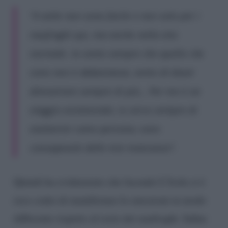
“A volte non sono facile e non solo per i
naufraghi qui, ma anche nella vita
normale. Io sento sempre che quello che
sono non è abbastanza, sento di dover
dimostrare sempre di più… Per me è un
viaggio esistenziale, io cerco sempre di
evolvermi come persona, sono
consapevole delle mie mancanze”.
Quindi ha evidenziato che facendo L’Isola si è
reso conto di manifestare le emozioni in modo
differente rispetto al resto dei naufraghi. Infine