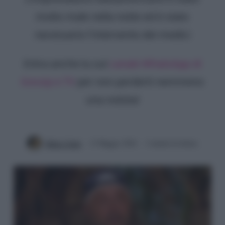
molto male nella notte ed è stato
necessario l'intervento dei medici
Entra anche tu sul
canale WhatsApp di
Gossip e TV
per non perderti nemmeno
una notizia!
Mirko Vitali
13 Maggio 2024
3 minuti di lettura