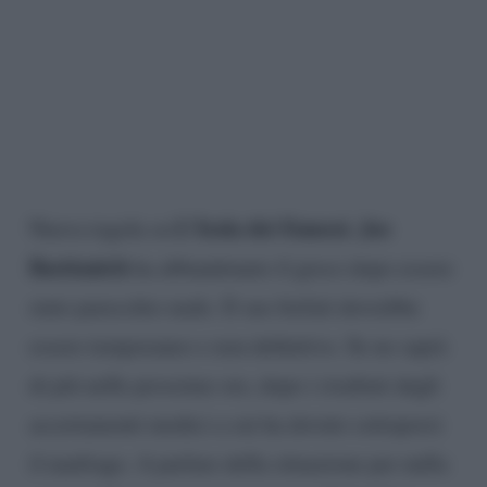
L’Isola dei Famosi. Joe
Nuova tegola su
Bastianich
ha abbandonato il gioco dopo essere
stato parecchio male. Il suo forfait dovrebbe
essere temporaneo e non definitivo. Se ne saprà
di più nelle prossime ore, dopo i risultati degli
accertamenti medici a cui ha dovuto sottoporsi
il naufrago. A parlare della situazione per nulla