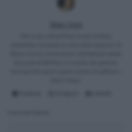
Mirko Vitali
Nato in una città del Nord, un paio di lauree
umanistiche e un master in critica dello spettacolo. Si
diletta a scrivere di televisione e dell'infernale mondo
del gossip del Bel Paese (è convinto che qualcuno
dovrà pur farlo questo ingrato mestiere di spifferare i
fattacci altrui).
Facebook
Instagram
LinkedIn
Lascia una risposta