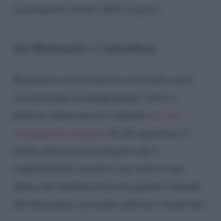
accertamenti, rientrò subito in gioco.
Joe Bastianich e l’autodifesa
Bastianich, nel suo percorso nel reality show,
sta mostrando un atteggiamento schivo e
piuttosto distaccato nei confronti
dei suoi
compagni di avventura
. Su tale questione, il
diretto interessato ha spiegato che il
comportamento assunto è una sorta di auto
difesa che manifesta non solo quando è davanti
alle telecamere, ma anche nella sua vita privata: