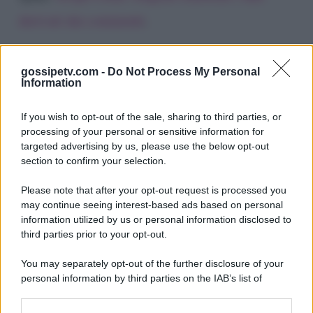
derivati dai commenti
.
gossipetv.com -
Do Not Process My Personal
Information
If you wish to opt-out of the sale, sharing to third parties, or
processing of your personal or sensitive information for
targeted advertising by us, please use the below opt-out
section to confirm your selection.
Please note that after your opt-out request is processed you
Gossip e TV è un sito di MASTE S.r.l.
may continue seeing interest-based ads based on personal
viale Luigi Majno n. 21 - 20129 Milano (MI)
information utilized by us or personal information disclosed to
third parties prior to your opt-out.
P.Iva 10909580960
You may separately opt-out of the further disclosure of your
personal information by third parties on the IAB’s list of
Categorie
downstream participants.