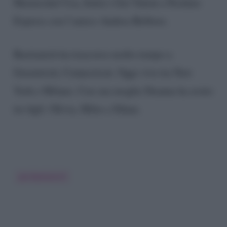
Masterchef Usa, Italia’s Got Talent e Pechino
Express con l’amico Andrea Belfiore.
Bastianich ha trascorso molto tempo a
Greenwich, Connecticut. Oggi vive tra New
York e Milano. Con sua moglie Deanna ha avuto
tre figli: Olivia, Miles e Ethan.
Joe Bastianich