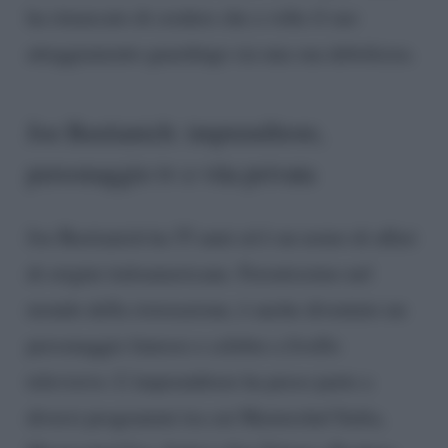
ha rimarcato di credere che a volte il suo
atteggiamento guardingo sia una sua debolezza.
Joe Bastianich: imprenditore,
personaggio tv e vita privata
Joe Bastianich ha 55 anni ed è un uomo di affari
di origini italoamericane. Ferratissimo nel
mondo della ristorazione, è anche diventato un
personaggio famoso e celebre a livello
televisivo. L’imprenditore ha preso parte a
diversi programmi tra cui Masterchef Italia,