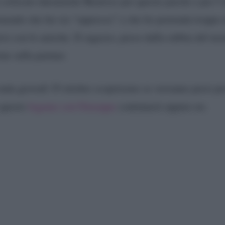
 criticato duramente Beatrice per queste parole e per l
enendo che lui sia “oppresso” e che lei pretenda troppo 
irsi con le amiche. Il ragazzo, preso dalla rabbia del mo
ne sulla partner.
onda giovedì 19 ottobre scopriremo se verranno presi p
e questo
legame con Giuseppe
continuerà oppure no.