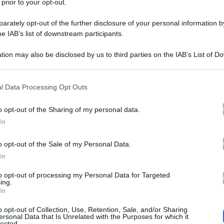
 prior to your opt-out.
rately opt-out of the further disclosure of your personal information by
he IAB’s list of downstream participants.
tion may also be disclosed by us to third parties on the IAB’s List of 
 that may further disclose it to other third parties.
 that this website/app uses one or more Google services and may gath
l Data Processing Opt Outs
Grande Fratello
protagoniste di questa edizione del
, è 
including but not limited to your visit or usage behaviour. You may click 
 to Google and its third-party tags to use your data for below specifi
ni dei concorrenti ce l’hanno con lei per aver detto una
o opt-out of the Sharing of my personal data.
ogle consent section.
In
baldi
, con cui lei sta stringendo una relazione.
o opt-out of the Sale of my Personal Data.
In
trice ha avuto una discussione con il ragazzo che si è ing
to opt-out of processing my Personal Data for Targeted
no Varrese
ha ammesso di voler dormire con la Luzzi.
ing.
In
gare più a fondo sul sentimento di Giuseppe, chiedendog
o opt-out of Collection, Use, Retention, Sale, and/or Sharing
 la simpatia che provava nei suoi confronti. E poi doma
ersonal Data that Is Unrelated with the Purposes for which it
lected.