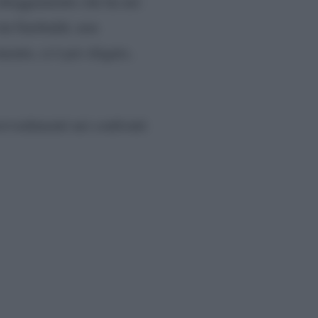
’atteggiamento che ha nei
da Garibaldi, non
mento, si è poi sfogato,
rovvedimenti nei confronti