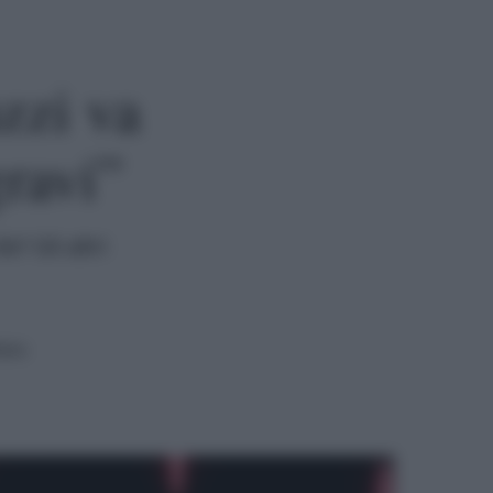
zzi va
gravi”
? Gli altri
tura