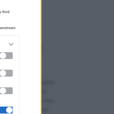
 third
Downstream
er and store
ancora una volta sotto
to grant or
ed purposes
 frase sgradevole nei
elosito a causa di un gioco,
 Da questa discussione
li cosa avesse fatto se non
ndando: “
Se fosse venuta