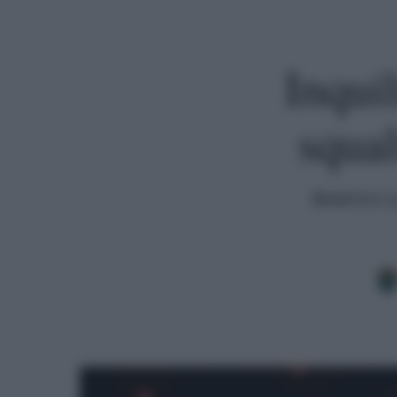
Inqui
squal
Beatrice L
Premi invio per cercare o ESC per uscire