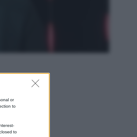
sonal or
ection to
nterest-
closed to