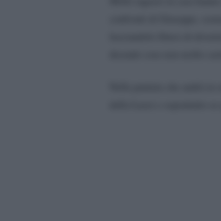
Molti ragazzi in casa hanno
confronti di Giuseppe, sost
lasciandolo libero di divert
dicendo cose non molto cari
Nella puntata che andrà in 
della Luzzi e soprattutto s