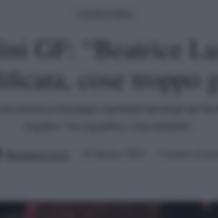
Grande Fratello
lini GF: “Beatrice Lu
ificata, cose troppo 
uzzi provoca Giuseppe Garibaldi dandogli del facile
inquilini: "Da squalifica, inaccettabile".
Benedetta Certa
19 Ottobre 2023
3 minuti di let