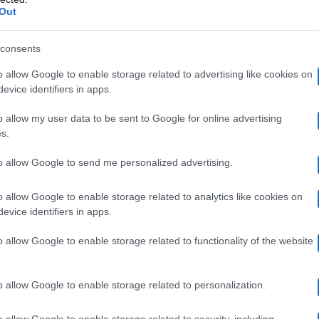
Cristiano I
condo quanto riportato da Corona, sarebbe
Out
Non è l’arena
o rivelato dall’ex re dei paparazzi a
, quan
consents
o allow Google to enable storage related to advertising like cookies on
evice identifiers in apps.
iali su Mario Caucci(ex marito e padre dei figli di
No
o allow my user data to be sent to Google for online advertising
tti, l’agenzia Atena, ora editore della testata giornali
s.
rogramma. E proprio durante quell’intervista, dopo ch
to allow Google to send me personalized advertising.
atrimonio tra Ilary e Totti e dopo che l’ex calciatore 
o allow Google to enable storage related to analytics like cookies on
lla Sera, noi avevamo mandato il giornalista Moreno P
evice identifiers in apps.
secondo quanto afferma Fabrizio Corona, come ‘il raga
o allow Google to enable storage related to functionality of the website
rgli ammettere qualcosa sul presunto flirt con Ilary Bla
o allow Google to enable storage related to personalization.
arte del protagonista da tutti conosciuto come un per
o allow Google to enable storage related to security, including