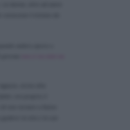
. La donna, oltre ad avere
che conosceva Cristiano da
quando andava spesso a
il giovane
non ci sia stato un
agazzo, vicino alla
atti, era proprio il
r di non tornare a Roma
 godersi la vita e la sua