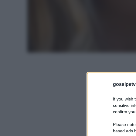
gossipetv
If you wish 
sensitive in
confirm your
Please note
based ads b