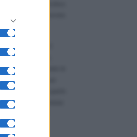
ovino
. Nome che circolava
do la coppia si era lasciata
emi Bocchi
) a Non è
stica Dillinger News,
e si era già raccontata la
aveva raccontato la sua
isto a intervistare quello
zzo del caffè’, Cristiano
si. Ma il risultato?
sonal trainer
“.