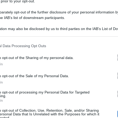
 prior to your opt-out.
rately opt-out of the further disclosure of your personal information by
he IAB’s list of downstream participants.
tion may also be disclosed by us to third parties on the IAB’s List of 
 that may further disclose it to other third parties.
 that this website/app uses one or more Google services and may gath
l Data Processing Opt Outs
 svelare nuovi retroscena sulla fine del matrimonio di
including but not limited to your visit or usage behaviour. You may click 
 to Google and its third-party tags to use your data for below specifi
i aveva annunciato che, dopo l’uscita del documentario, 
o opt-out of the Sharing of my personal data.
ogle consent section.
In
imenti dell’ex coppia.
o opt-out of the Sale of my Personal Data.
In
ragazzo del caffè
 svelato chi sarebbe il famoso “
“. Ne
to opt-out of processing my Personal Data for Targeted
l’ex marito ha iniziato a comportarsi in maniera strana
ing.
In
ani,
sono andate a prendere un caffè a Milano, a casa di
o opt-out of Collection, Use, Retention, Sale, and/or Sharing
ersonal Data that Is Unrelated with the Purposes for which it
lected.