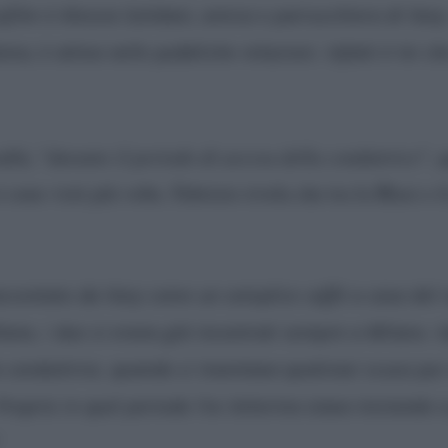
film è Alessia Solidani, amica e parrucchiera di Ilary
oma, è attiva nelle pubbliche relazioni. Infatti è lei 
altà, “
durante il periodo di ascesa della conduttrice
“, 
 sono visti più volte. Fabrizio rivela che tra la Blasi e 
accontato da Ilary come un semplice caffè a casa del r
lano, i due si erano già incontrati sempre a Milano. Inf
a conduttrice, quando si inventava qualsiasi scusa pu
roprio in quel periodo l’ex letterina stava iniziando a