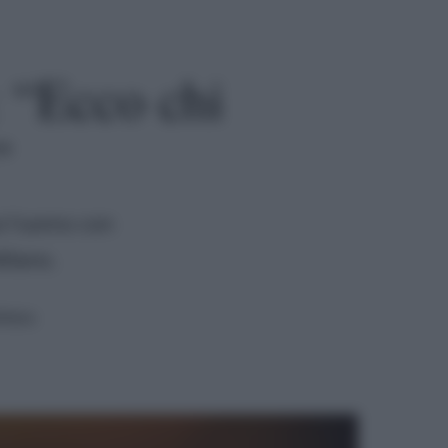
: “Ecco chi
”
ui l'uomo con
Milano.
ttura