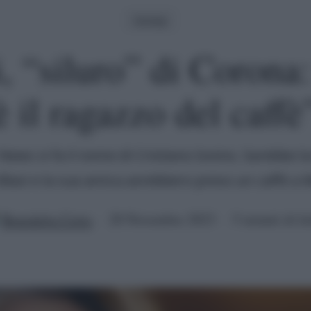
Gossip
i, “siluro” di Corona
è il ragazzo del caffè
 News si fa il nome di Cristiano Iovino. Sarebbe l
 Blasi e la sua amica avrebbero preso un caffè a 
Benedetta Certa
28 Novembre 2023
5 minuti di le