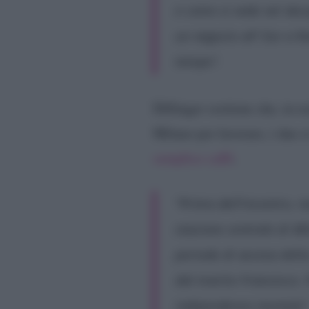
e come si vede nel docu
un negozio all’ Eur a R
tempo
“.
Dillinger sostiene che, in re
Milano per lavorare, i due si
semplice caffè
.
“
Prima dell’incontro, r
stazione centrale di Mi
periodo di ascesa dell
dal marito Francesco. P
indipendenza mentale
“