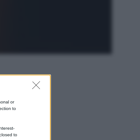
sonal or
ection to
nterest-
closed to