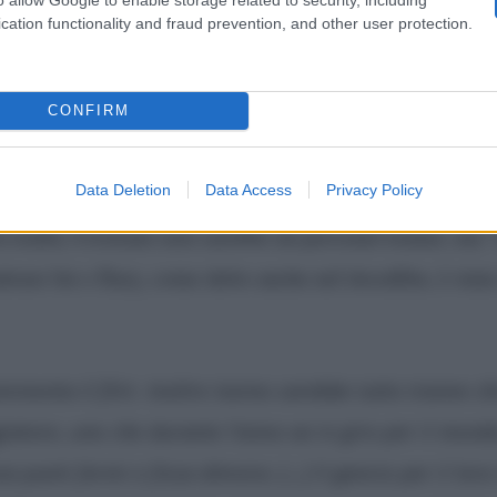
cation functionality and fraud prevention, and other user protection.
CONFIRM
Data Deletion
Data Access
Privacy Policy
 realtà, Cristiano non sarebbe un personal trainer, ma 
ntrare lui e Ilary, come detto anche nel docufilm, è stat
ommenta il flirt. Inoltre Iovino sarebbe tutto tranne c
giatore, uno che durante l’anno va in giro per il mond
a punti fermi e fissa dimora. […] Il gancio per il loro