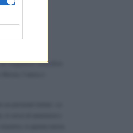
“
un viaggiatore senza fissa
a Alessia, l’amica e
he un personal trainer. Lo
o, in cerca di avventura e
 incontro, in questa storia,