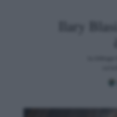
Ilary Blas
Su Dillinger
cui la
Premi invio per cercare o ESC per uscire