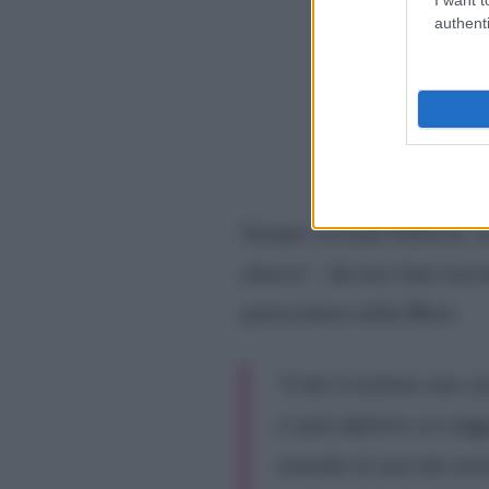
authenti
Sempre secondo Fabrizio, in
dimora
“. Ad aver fatto inco
parrucchiera della Blasi.
“
Il bel Cristiano non c
si può definire un viag
vivendo la sua vita senz