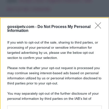
derivati dai commenti
.
gossipetv.com -
Do Not Process My Personal
Information
If you wish to opt-out of the sale, sharing to third parties, or
processing of your personal or sensitive information for
targeted advertising by us, please use the below opt-out
section to confirm your selection.
Please note that after your opt-out request is processed you
Gossip e TV è un sito di MASTE S.r.l.
may continue seeing interest-based ads based on personal
viale Luigi Majno n. 21 - 20129 Milano (MI)
information utilized by us or personal information disclosed to
third parties prior to your opt-out.
P.Iva 10909580960
You may separately opt-out of the further disclosure of your
personal information by third parties on the IAB’s list of
Categorie
downstream participants.