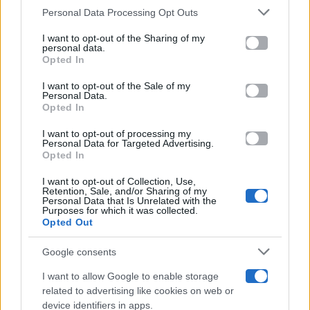
Gossip
Personal Data Processing Opt Outs
This information may also be disclosed by us to third parties
on the IAB’s List of Downstream Participants that may further
I want to opt-out of the Sharing of my
Televisione
disclose it to other third parties.
personal data.
Opted In
Please note that this website/app uses one or more Google
services and may gather and store information including but
I want to opt-out of the Sale of my
Programmi TV
Personal Data.
not limited to your visit or usage behaviour. You may click to
Opted In
grant or deny consent to Google and its third-party tags to
use your data for below specified purposes in below Google
Amici
I want to opt-out of processing my
consent section.
Personal Data for Targeted Advertising.
Opted In
Ballando Con Le Stelle
I want to opt-out of Collection, Use,
Retention, Sale, and/or Sharing of my
Grande Fratello
Personal Data that Is Unrelated with the
Purposes for which it was collected.
Opted Out
Isola Dei Famosi
Google consents
Pechino Express
I want to allow Google to enable storage
related to advertising like cookies on web or
Uomini E Donne
device identifiers in apps.