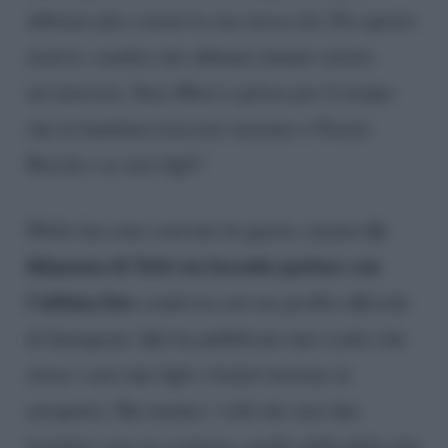
abbiano più o meno la sua stessa età. Per questo
motivo, sembra che abbiano intanto stretto
un’amicizia. Ilary Blasi è gelosa per il tempo
che la bambina trascorre insieme a Noemi
Bocchi e ai suoi figli?
la
Molti fan sono convinti di questo, mentre
fidanzata di Totti sta facendo parlare con
l’ultima foto
condivisa sul suo profilo ufficiale
di Instagram. Qui ha pubblicato uno scatto che
ritrae i suoi due figli e Isabel insieme in
aeroporto. Ma mentre i volti dei suoi due
bambini sono in evidenza, quello della figlia più