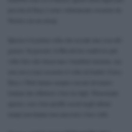
piccola di Ilary è stato volutamente oscurato da
Noemi con un emoji.
Questa è la prima volta che accade una cosa del
genere. In passato, la Bocchi ha condiviso più
volte foto che ritraevano i bambini insieme, ma
non aveva mai oscurato il volto di Isabel. Certo,
Ilary e Totti hanno sempre cercato di tenere
lontani dai riflettori i loro tre figli. Nonostante
questo, con i loro profili social negli ultimi
tempi non hanno mai nascosto i loro volti.