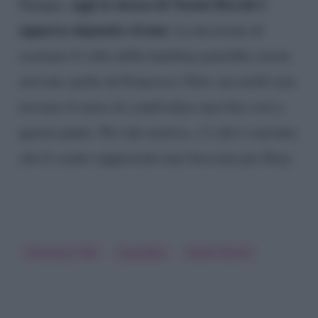
oggi la mossa di Noemi Bocchi è
Dunque,
apparsa alquanto strana
. La decisione di
oscurare il volto della bambina potrebbe essere
arrivato anche da Francesco Totti, ma molti non
trovano il senso di condividere una foto così a
questo punto. Per tale motivo, c’è chi è convinto
che lo scatto rappresenti una frecciata per Ilary.
Francesco Totti
Ilary Blasi
Noemi Bocchi