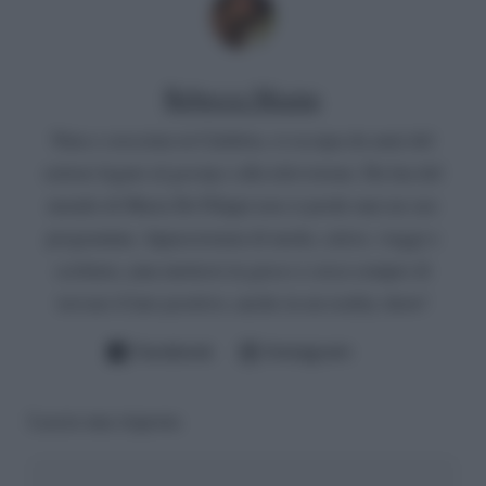
Rebecca Megna
Nata e cresciuta in Calabria, si occupa da anni del
settore legato al gossip e alla televisione. Da fan del
mondo di Maria De Filippi non si perde mai un suo
programma. Appassionata di moda, calcio, viaggi e
scrittura, ama mettersi in gioco e cerca sempre di
trovare il lato positivo, anche in un reality show!
Facebook
Instagram
Lascia una risposta