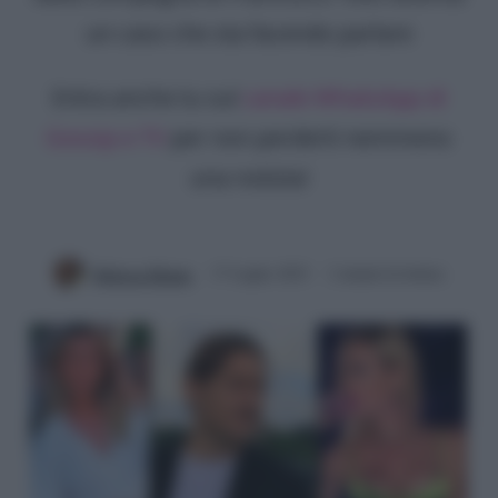
un caso che sta facendo parlare
Entra anche tu sul
canale WhatsApp di
Gossip e TV
per non perderti nemmeno
una notizia!
Rebecca Megna
17 Luglio 2023
2 minuti di lettura