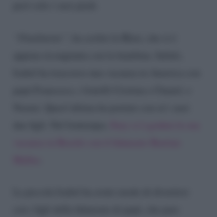
però solo i suoi piedi.
“Finalmente”
, ha scritto la Blasi, che si è
appena ricongiunta con la bambina. Infatti,
Isabel ha trascorso una vacanza in America con
papà Francesco, i fratelli Cristian e Chanel, e
Noemi. Quest’ultima ha portato con sé i suoi
due figli. Nel frattempo,
Ilary si è goduta la sua
vacanza in Brasile con il fidanzato Bastian
Muller
.
La piccola Isabel ha avuto modo di divertirsi
con i figli della fidanzata di papà, che pare