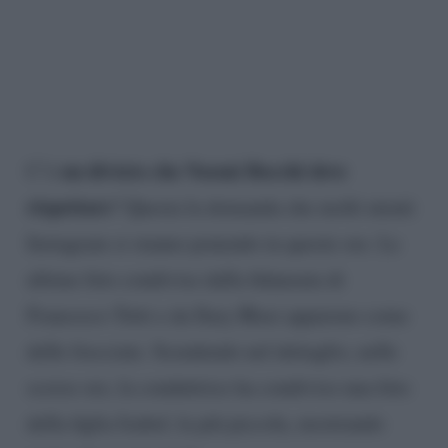
un divieto che Noemi Bocchi deve
C’è
rispettare
? Questa la domanda che molti utenti
Instagram si stanno ponendo in queste ore. Le
ultime foto condivise dalla fidanzata di
Francesco Totti e da Ilary Blasi appaiono come
delle frecciate. Scendendo nel dettaglio, nelle
scorse ore, la conduttrice ha condiviso una foto
della figlia Isabel, la più piccola, mostrando