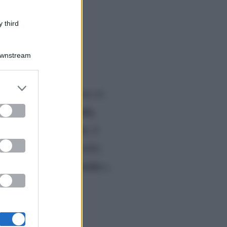
 third
Downstream
er and store
Blasi
è pronta a tornare in
to grant or
ed purposes
calciatore della Roma,
Verissimo
e scegliere
, il
ticipato, nel corso della
divorzio
a parlare del suo
e,