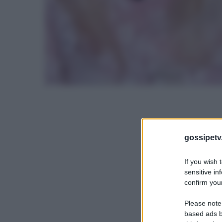
gossipetv
If you wish 
sensitive in
confirm your
Please note
based ads b