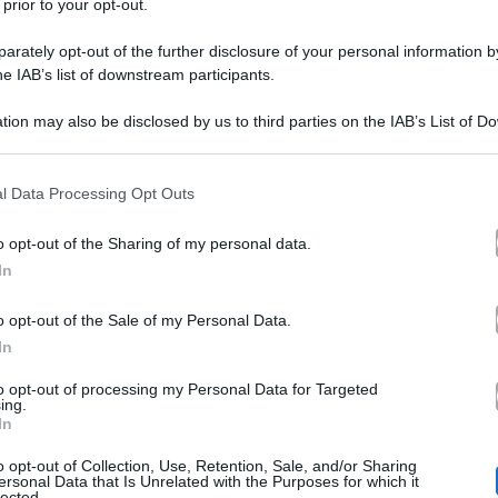
 prior to your opt-out.
rately opt-out of the further disclosure of your personal information by
he IAB’s list of downstream participants.
tion may also be disclosed by us to third parties on the IAB’s List of 
 that may further disclose it to other third parties.
 that this website/app uses one or more Google services and may gath
l Data Processing Opt Outs
docu-film “Unica”
Netflix
Ilary 
tenuto con il suo
su
,
including but not limited to your visit or usage behaviour. You may click 
 to Google and its third-party tags to use your data for below specifi
sua verità
separazione
ex 
cora una volta, la
sulla
dall’
o opt-out of the Sharing of my personal data.
ogle consent section.
In
grande ritorno
la conduttrice non poteva fare altro ch
amica
Silvia Toffanin
otto dall’
di lunga data
. Come an
o opt-out of the Sale of my Personal Data.
In
domenica 3 dicembre dalle 16:30
, Ilary Blasi tornerà 
to opt-out of processing my Personal Data for Targeted
retroscena inediti
rà alcuni
.
ing.
In
o opt-out of Collection, Use, Retention, Sale, and/or Sharing
ersonal Data that Is Unrelated with the Purposes for which it
lasi a Verissimo
lected.