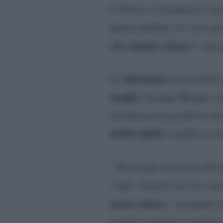
L’ultimo a cimentarsi è sta
questa mattina, si è reso p
che sbagliai salume”
; una
showman
Lo
ha raccontato 
moglie
, Susanna Biondo, ci
documentario perché ho lit
molto simile
a quella in cu
“Mia moglie mi aveva chiesto
crudo. Neanche un etto, due
niente chiara
”
, ha quindi 
moglie riguardo la tipolog