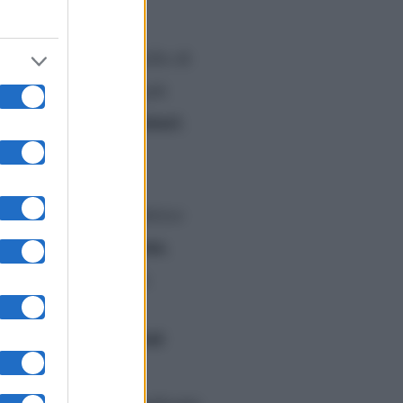
conduttrice aveva scelto di
i è pronta a tornare più
rogetti lavorativi futuri
.
op
o si limiterà a
perano che la conduttrice
Fabrizio Corona
che da
,
enti
ai danni di Totti.
dichiarazioni
re dalle
, nel corso della
Blasi. Berlusconi ha palesato