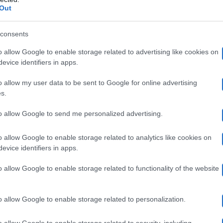
Out
scorso aprile
el programma lo
, occasione nella quale la 
consents
fine del matrimonio
 la
con Francesco Totti, Ilary Blas
o allow Google to enable storage related to advertising like cookies on
evice identifiers in apps.
anticipazioni circa i suoi p
o probabilmente, farà delle
o allow my user data to be sent to Google for online advertising
s.
nuovi sco
iaro se la Blasi deciderà o meno di rivelare
to allow Google to send me personalized advertising.
e sulle dichiarazioni rilasciate in Unica. Molti però s
a
sulle voci circolate negli ultimi giorni, e riportate an
o allow Google to enable storage related to analytics like cookies on
evice identifiers in apps.
“ragazzo del caffè”
presunti tradim
 con il famoso
e i
o allow Google to enable storage related to functionality of the website
molto attesa
nte di un’intervista
e che arriva a poche o
o allow Google to enable storage related to personalization.
ore Delegato di Mediaset
Pier Silvio Berlusconi
,
che
mercoledì 29 novembre
i
, ha parlato proprio di Ilary 
o allow Google to enable storage related to security, including