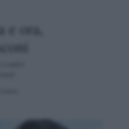
a e ora,
sconi
ci sarà il
"Unica"
i lettura