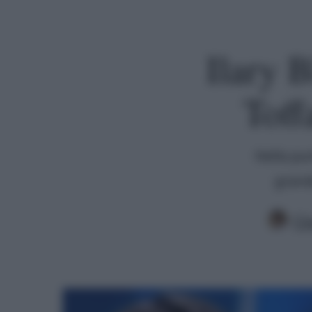
Ilary B
Toff
Nella pun
grande
Cla
Premi invio per cercare o ESC per uscire