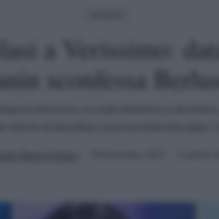
Verissimo
lasi a Verissimo: dat
anin sconfessa Berlu
tata di Verissimo, in onda domenica 3 dicembre, 
 ritorno di Ilary Blasi: la prima intervista dopo 
udia Maria Cordara
30 Novembre 2023
4 minuti d