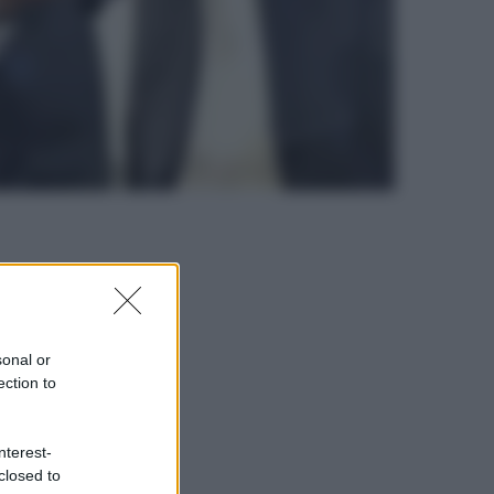
sonal or
ection to
nterest-
closed to