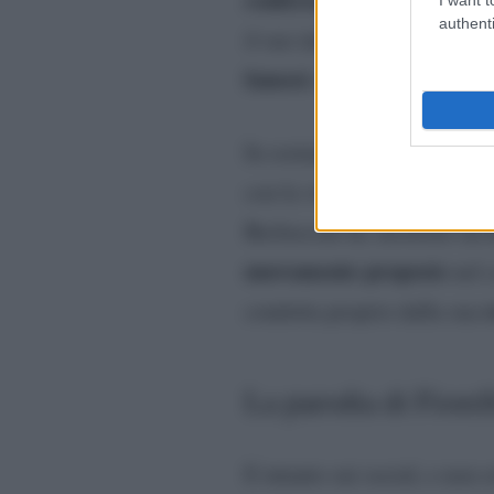
authenti
affidar
il suo interesse nell’
famosi
e si è poi anche lasc
In sostanza, l’Amministrat
con la volontà della condutt
Berlusconi ha mostrato un
nuovamente proposte
nel c
condotta proprio dalla sua
La parodia di Fiorel
E intanto sui social, e non 