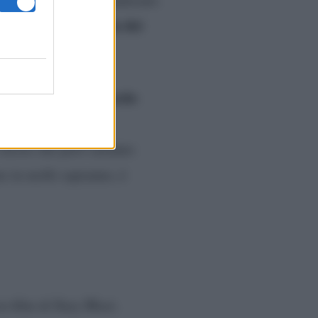
 edizione de L’isola dei
ui i dettagli
).
d’accordo
ticolarmente
i corna”.
Insomma,
 stesse che però saranno
e in molti sapranno, è
u-film di Ilary Blasi.