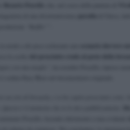
Rosario Fiorello
Viva
to
che, nel corso della puntata di
parodia
rotagonista di una divertentissima
di Unica, int
 produzione
“Raiflix””
.
scenario davvero su
in modo a dir poco esilarante uno
del prosciutto crudo al posto della bresa
rca la scelta
igato con mia moglie”
, ha esordito Fiorello, ripreso me
i è seduta Ilary Blasi nel documentario originale.
 un etto di bresaola, e io ho capito prosciutto cotto. S
Mi
. Questo è il momento che io lo dico pubblicamente.
continuato Fiorello, facendo riferimento a una evidente
ia di salume da comprare. Per concludere, lo showman h