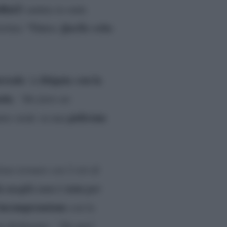
Rai2!
andata in onda
“Unico. Quella volta
itolata
rreale
litigata con la
: la
ola
.
“Ho fatto un
poltrona
ntre siede su una
ono tornato con 2 etti di
a moglie non è stata per
incomprensione
con la
a dichiarato:
“Da quel