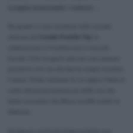
scoppia nonostante i rumors…
Da quando si sono incontrati nella seconda
Grande Fratello Vip
edizione del
, la
sudamericana e il trentino non si sono più
lasciati. Certo in questi anni non sono mancati
periodi di crisi, ma alla fine ha sempre trionfato
l’amore. Poche settimane fa, la coppia è finita al
centro del gossip nostrano per delle voci che
hanno raccontato che Moser avrebbe tradito la
fidanzata.
Sia Ignazio sia Cecilia hanno preferito non