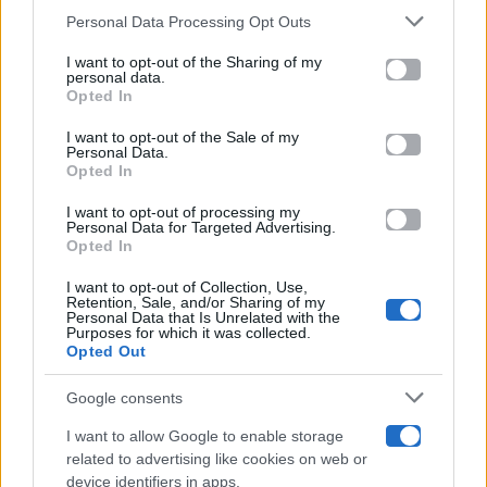
Gossip
Personal Data Processing Opt Outs
This information may also be disclosed by us to third parties
on the IAB’s List of Downstream Participants that may further
I want to opt-out of the Sharing of my
Televisione
disclose it to other third parties.
personal data.
Opted In
Please note that this website/app uses one or more Google
services and may gather and store information including but
I want to opt-out of the Sale of my
Programmi TV
Personal Data.
not limited to your visit or usage behaviour. You may click to
Opted In
grant or deny consent to Google and its third-party tags to
use your data for below specified purposes in below Google
Amici
I want to opt-out of processing my
consent section.
Personal Data for Targeted Advertising.
Opted In
Ballando Con Le Stelle
I want to opt-out of Collection, Use,
Retention, Sale, and/or Sharing of my
Grande Fratello
Personal Data that Is Unrelated with the
Purposes for which it was collected.
Opted Out
Isola Dei Famosi
Google consents
Pechino Express
I want to allow Google to enable storage
related to advertising like cookies on web or
Uomini E Donne
device identifiers in apps.