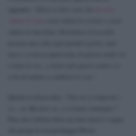
aggiunto:
“Allora io dico visto che
mi avete
rubato in casa
, avete rubato lo scooter e avete
rubato in macchina. Mettiamoci d’accordo,
passate una volta ogni quindici giorni, ogni
mese e vi lascio qualcosina. In questo modo voi
evitate lo sca…o di far tutti questi casini e io
evito di andare a cambiare le cose”
.
Quindi la chiosa dura:
“Non sto a rompermi i
co….ni. Ma dove ca…o viviamo comunque?”
.
Pare che l’ultimo furto sia stato messo a segno
nel garage in cui parcheggia Moser.