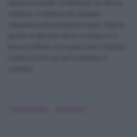
dura prova accadde. La Rodriguez, per diverse
settimane, si allontanò dal compagno,
rifugiandosi nella famiglia di origine. Dopo un
periodo di riflessione decise di tornare tra le
braccia di Moser, con il quale riuscì a rimettere
in piedi la storia che pareva destinata al
capolinea.
Cecilia Rodriguez
Ignazio Moser