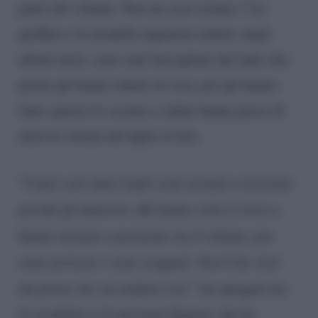
parte del volante. Non un caso isolato: l’ex
gieffino e la modella argentina infatti, negli
ultimi mesi, sono stati bersagliati dai ladri che
prima gli hanno rubato in casa, poi gli hanno
fatto sparire lo scooter e infine hanno preso di
mira la vettura del figlio d’arte.
“
I miei cari amici ladri sono tornati a trovarmi
perché gli mancavo. Mi hanno rotto il vetro e
hanno iniziato a portarmi via il volante, poi
sono arrivato e sono scappati. Non li ho visti
ma penso che sia andata così”,
ha spiegato tra
lo sconforto e il sarcasmo Ignazio che ha