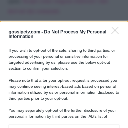
spam.
Scopri come vengono elaborati i dati
derivati dai commenti
.
gossipetv.com -
Do Not Process My Personal
Information
If you wish to opt-out of the sale, sharing to third parties, or
processing of your personal or sensitive information for
targeted advertising by us, please use the below opt-out
section to confirm your selection.
Please note that after your opt-out request is processed you
Gossip e TV è un sito di MASTE S.r.l.
may continue seeing interest-based ads based on personal
viale Luigi Majno n. 21 - 20129 Milano (MI)
information utilized by us or personal information disclosed to
third parties prior to your opt-out.
P.Iva 10909580960
You may separately opt-out of the further disclosure of your
personal information by third parties on the IAB’s list of
Categorie
downstream participants.