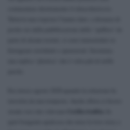
commentare direttamente il chiacchiericcio.
Tuttavia una risposta l’hanno data: a distanza di
poche ore dalla pubblicazione dello ‘spiffero’ da
parte di alcune testate, si sono immortalati su
Instagram sorridenti e spensierati. Insomma,
una replica ‘plastica’ che è valsa più di mille
parole.
Era invece agosto 2020 quando la relazione fu
investita da una tempesta. Anche allora si fecero
Cecilia tradita.
strada voci che volevano
In
quel frangente qualcosa che mise la love story a