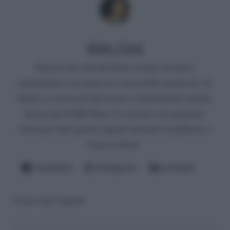
Mirko Vitali
Nato in una città del Nord, un paio di lauree
umanistiche e un master in critica dello spettacolo. Si
diletta a scrivere di televisione e dell'infernale mondo
del gossip del Bel Paese (è convinto che qualcuno
dovrà pur farlo questo ingrato mestiere di spifferare i
fattacci altrui).
Facebook
Instagram
LinkedIn
Lascia una risposta