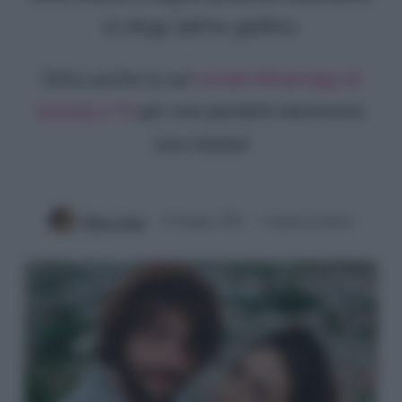
lo sfogo dell'ex gieffino
Entra anche tu sul
canale WhatsApp di
Gossip e TV
per non perderti nemmeno
una notizia!
Mirko Vitali
19 Giugno 2022
3 minuti di lettura