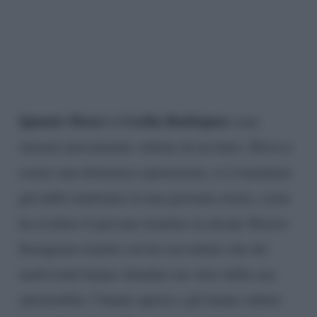
Ignazio Moser e Cecilia Rodriguez
sono
rimasti nuovamente vittime di un furto. Doveva
essere una domenica spensierata, si è tramutata
già dalla mattinata in una giornata storta, come
ha rivelato il giovane trentino in alcune Stories
Instagram tramite cui ha raccontato che dei
malviventi hanno sfondato un vetro della sua
automobile, l’hanno aperta e gli hanno rubato