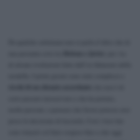
Da qualche settimana non si parla d’altro che di
Helena e Javier
una presunta crisi tra
, per via
di alcune rivelazioni fatte dall’ex fidanzato della
modella. I primi giorni sono stati complessi e
ricchi di un silenzio assordante
che non è di
certo passato inosservato e che ha portato,
molte persone, a pensare che Javier potesse aver
preso la decisione di lasciarla. Così i loro fan
sono rimasti col fiato sospeso fino a che oggi