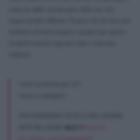
come un addio ad una parte della sua vita,
magari proprio Helena. Un post che di certo non
sembrava di buon auspicio, proprio per questo
rivederli insieme oggi per tanti è stata una
sorpresa.
“cos’è la felicità per te?”
“stare in famiglia”
STO PIANGENDO TUTTE LE MIE LACRIME
SIETE BELLISSIMI ❤️😭🥹
#helevier
pic.twitter.com/mzgcgS6Ro9