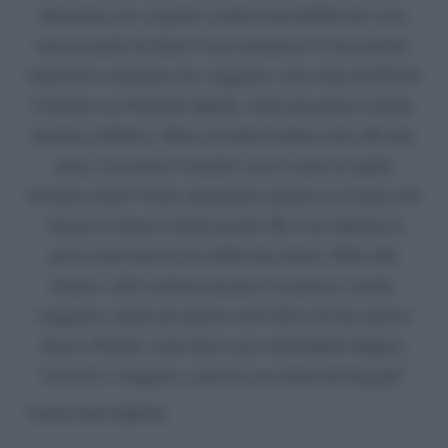
letteratura, ho scoperto scrittori incredibili che sono
stati in grado di farmi vivere attraverso le loro parole,
emozioni e momenti: ho viaggiato, sono stata nel North
Carolina con Nicholas Sparks, nella macchina volante
insieme ad Harry e Ron con tutta Londra sotto alle mie
ruote e ho girato il mondo con lo zaino in spalla
insieme a Jules Verne, mettendoci qualcosa in meno dei
classici e famosi ottanta giorni. Ho visto milioni di
posti senza mai uscire dalla mia stanza. Oltre alla
lettura e alla scrittura mi piace la musica e anche
viaggiare, anche per questo sono felice di fare questo
lavoro. Perché, come disse una volta Emilio Salgari,
“scrivere è viaggiare, senza la seccatura dei bagagli”.
Lascia una risposta