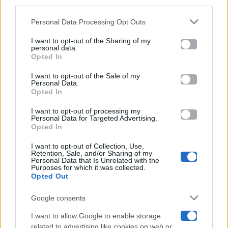
downstream participants.
Gossip
Personal Data Processing Opt Outs
This information may also be disclosed by us to third parties
on the IAB’s List of Downstream Participants that may further
I want to opt-out of the Sharing of my
Televisione
disclose it to other third parties.
personal data.
Opted In
Please note that this website/app uses one or more Google
services and may gather and store information including but
I want to opt-out of the Sale of my
Programmi TV
Personal Data.
not limited to your visit or usage behaviour. You may click to
Opted In
grant or deny consent to Google and its third-party tags to
Amici
use your data for below specified purposes in below Google
I want to opt-out of processing my
consent section.
Personal Data for Targeted Advertising.
Opted In
Ballando Con Le Stelle
I want to opt-out of Collection, Use,
Retention, Sale, and/or Sharing of my
Grande Fratello
Personal Data that Is Unrelated with the
Purposes for which it was collected.
Opted Out
Isola Dei Famosi
Google consents
Pechino Express
I want to allow Google to enable storage
related to advertising like cookies on web or