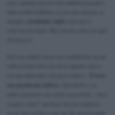
non è spuntata una loro foto pubblicata proprio
dalla sorella di Helena, in cui sono insieme, in
sorridenti e uniti
famiglia,
come non si
vedevano da tempo. Ma è davvero tutto oro quel
che luccica?
Solo ieri, infatti, Javier aveva pubblicato un suo
selfie in treno dove era con lo sguardo serio e
Il
treno
con una didascalia a dir poco criptica: “
non guarda mai indietro
. Ogni fischio è un
addio al passato e un saluto al possibile… buon
viaggio a tutti
!” una frase che non sembrava
essere stata scritta a caso ma che suonava quasi