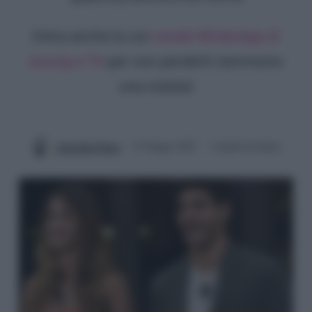
Entra anche tu sul
canale WhatsApp di
Gossip e TV
per non perderti nemmeno
una notizia!
Antonella Panza
15 Giugno 2025
3 minuti di lettura