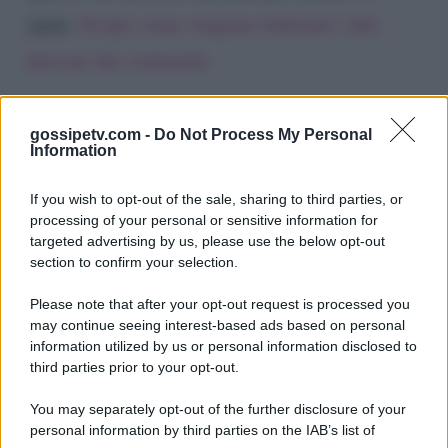
spam.
Scopri come vengono elaborati i dati
derivati dai commenti
.
gossipetv.com -
Do Not Process My Personal
Information
If you wish to opt-out of the sale, sharing to third parties, or
processing of your personal or sensitive information for
targeted advertising by us, please use the below opt-out
section to confirm your selection.
Please note that after your opt-out request is processed you
Gossip e TV è un sito di MASTE S.r.l.
may continue seeing interest-based ads based on personal
viale Luigi Majno n. 21 - 20129 Milano (MI)
information utilized by us or personal information disclosed to
P.Iva 10909580960
third parties prior to your opt-out.
You may separately opt-out of the further disclosure of your
personal information by third parties on the IAB’s list of
Categorie