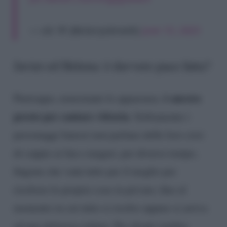
— ele 🌹 (@xlarrysbreath)
June 15, 2025
Javier ed Helena: è davvero pace fatta?
è ancora
Purtroppo, nonostante le apparenze,
presto per cantare vittoria
. Solitamente i
personaggi famosi non parlano delle loro crisi
di coppie ai fan e magari, per diverso tempo,
fingono che vada tutto per il meglio per
risolvere le proprie cose in privato, fino al
momento in cui tutto si risolve oppure si arriva
ad una dolorosa rottura. Per alcuni sembra