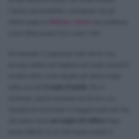
l’ipotesi più probabile, considerato che gli
Helena e Javier
ultimi tempi tra
non sembrano
essere filati proprio lisci come l’olio.
Ovviamente ci auguriamo tutti che le cose
possano andare nel migliore dei modi, di poterli
rivedere felici come durante gli ultimi tempi
Grande Fratello
nella casa del
. Per il
momento, questo momento tra di loro e in
famiglia ha rassicurato la maggior parte dei fan,
un sospiro di sollievo
che hanno tirato
dopo
giorni difficili in cui tutti hanno temuto il