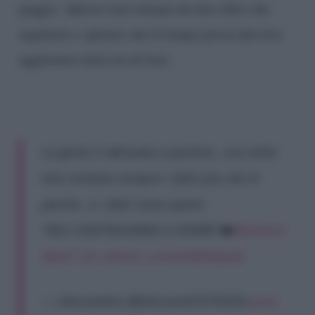
peggio. Adesso non rimane da fare altro che
aspettare e sperare che il tempo possa davvero
aggiustare tutto tra di loro.
La gente è abituata a parlare…ma nella
vita contano sempre i fatti più che le
parole…e i fatti sono questi
“NOI CONTINUIAMO A VIVERE”❤️
#helevier
#javi7
pic.twitter.com/j3Gfh4q2qS
— alessandra (@alessan07670205)
June