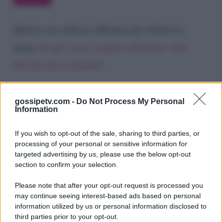
Questo sito utilizza Akismet per ridurre lo
spam.
Scopri come vengono elaborati i dati
derivati dai commenti
.
gossipetv.com -
Do Not Process My Personal
Information
If you wish to opt-out of the sale, sharing to third parties, or
processing of your personal or sensitive information for
targeted advertising by us, please use the below opt-out
section to confirm your selection.
Please note that after your opt-out request is processed you
Gossip e TV è un sito di MASTE S.r.l.
may continue seeing interest-based ads based on personal
viale Luigi Majno n. 21 - 20129 Milano (MI)
information utilized by us or personal information disclosed to
third parties prior to your opt-out.
P.Iva 10909580960