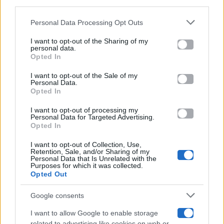
downstream participants.
Gossip
Personal Data Processing Opt Outs
This information may also be disclosed by us to third parties
on the IAB’s List of Downstream Participants that may further
I want to opt-out of the Sharing of my
Televisione
disclose it to other third parties.
personal data.
Opted In
Please note that this website/app uses one or more Google
services and may gather and store information including but
I want to opt-out of the Sale of my
Programmi TV
Personal Data.
not limited to your visit or usage behaviour. You may click to
Opted In
grant or deny consent to Google and its third-party tags to
use your data for below specified purposes in below Google
Amici
I want to opt-out of processing my
consent section.
Personal Data for Targeted Advertising.
Opted In
Ballando Con Le Stelle
I want to opt-out of Collection, Use,
Retention, Sale, and/or Sharing of my
Grande Fratello
Personal Data that Is Unrelated with the
Purposes for which it was collected.
Opted Out
Isola Dei Famosi
Google consents
Pechino Express
I want to allow Google to enable storage
related to advertising like cookies on web or