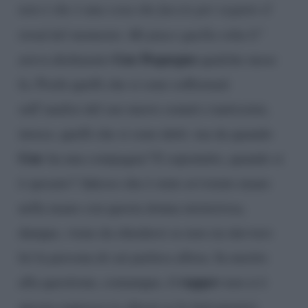
non è che è una cosa che faccio per seguire il
trend del momento. Mi piace quella roba lì”
Gue Pequegno
aveva dichiarato
qualche mese
fa. Pochi quelli che si sono soffermati
sull’analisi del suo nuovo sound e tantissimi,
invece, quelli che si sono detti: ma da quando
Gue
ha una compagna? E sopratutto, quando si
è sposato? Adesso che è stato avvistato mano
nella mano con questa donna misteriosa,
dunque, viene da chiedersi se non sia davvero
lei la persona di cui parlava allora. In merito
rapper
alla questione, comunque, il
non si è
ancora espresso (e chissà se lo farà presto).