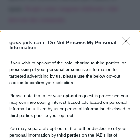
spam.
Scopri come vengono elaborati i dati
derivati dai commenti
.
gossipetv.com -
Do Not Process My Personal
Information
If you wish to opt-out of the sale, sharing to third parties, or
processing of your personal or sensitive information for
targeted advertising by us, please use the below opt-out
section to confirm your selection.
Please note that after your opt-out request is processed you
Gossip e TV è un sito di MASTE S.r.l.
may continue seeing interest-based ads based on personal
viale Luigi Majno n. 21 - 20129 Milano (MI)
information utilized by us or personal information disclosed to
third parties prior to your opt-out.
P.Iva 10909580960
You may separately opt-out of the further disclosure of your
personal information by third parties on the IAB’s list of
Categorie