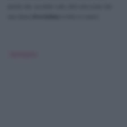
parole che, secondo i più, altro non erano che
frecciatina
una chiara
rivolta ai comici.
Gué Pequeno