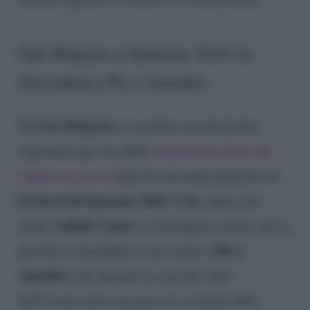
Gue Pequeno a Sanremo 2019: la
frecciatina a Pio e Amedeo
Gue Pequeno
Di
si è parlato recentemente
sopratutto per via delle
esternazioni fatte dal
rapper sui social
dopo la sua partecipazione al
Festival di Sanremo 2019
Gue
.
, dopo aver
Achille Lauro
citato
, su Instagram stories aveva
Pio e
provato a rispondere a suo modo a
Amedeo
(che durante la avevano fatto
dell’ironia sulla sua giacca) e usando delle