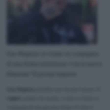
Gue Pequeno avvistato in compagnia
di una donna misteriosa: è lei la nuova
fidanzata? Il gossip impazza
Gue Pequeno
potrebbe aver trovato l’amore. Il
rapper
, proprio di recente, è stato avvistato in
compagnia di una giovane donna. Il video è