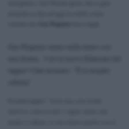
insospettito i fan? Perché questi, fino a quel
momento (e fino ad oggi in realtà), erano
Gue Pequeno
convinti che
fosse single.
Gue Pequeno mano nella mano con
una donna, è lei la nuova fidanzata dal
rapper? I fan tuonano: “È la moglie
cubana”
Il sound raggae?
“Io ho una casa in Sud
America, conosco tutti i rapper latini, mia
moglie è cubana, io sono dentro quella cosa lì,