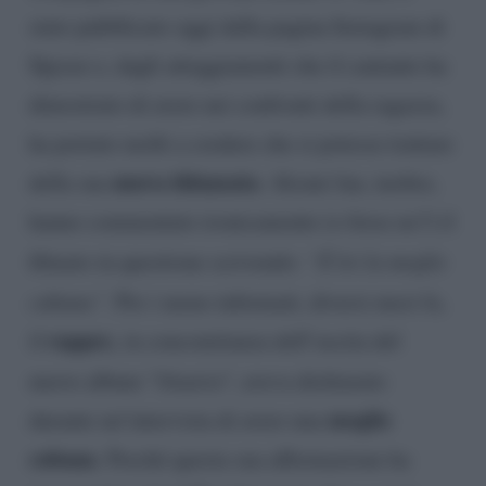
stato pubblicato oggi dalla pagina Instagram di
Spysee e, dagli atteggiamenti che il cantante ha
dimostrato di avere nei confronti della ragazza,
ha portato molti a credere che si potesse trattare
nuova fidanzata
della sua
. Alcuni fan, inoltre,
hanno commentato ironicamente (o forse no?) il
filmato in questione scrivendo:
“È lei la moglie
cubana”
. Per i meno informati, diversi mesi fa,
rapper,
il
in concomitanza dell’uscita del
nuovo album “
Sinatra
“, aveva dichiarato
moglie
durante un’intervista di avere una
cubana
. Perché questa sua affermazione ha