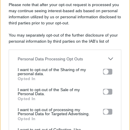
Please note that after your opt-out request is processed you
Gossip e TV è un sito di MASTE S.r.l.
may continue seeing interest-based ads based on personal
viale Luigi Majno n. 21 - 20129 Milano (MI)
information utilized by us or personal information disclosed to
third parties prior to your opt-out.
P.Iva 10909580960
You may separately opt-out of the further disclosure of your
personal information by third parties on the IAB’s list of
Categorie
downstream participants.
Gossip
Personal Data Processing Opt Outs
This information may also be disclosed by us to third parties
on the IAB’s List of Downstream Participants that may further
I want to opt-out of the Sharing of my
Televisione
disclose it to other third parties.
personal data.
Opted In
Please note that this website/app uses one or more Google
services and may gather and store information including but
I want to opt-out of the Sale of my
Programmi TV
Personal Data.
not limited to your visit or usage behaviour. You may click to
Opted In
grant or deny consent to Google and its third-party tags to
use your data for below specified purposes in below Google
Amici
I want to opt-out of processing my
consent section.
Personal Data for Targeted Advertising.
Opted In
Ballando Con Le Stelle
I want to opt-out of Collection, Use,