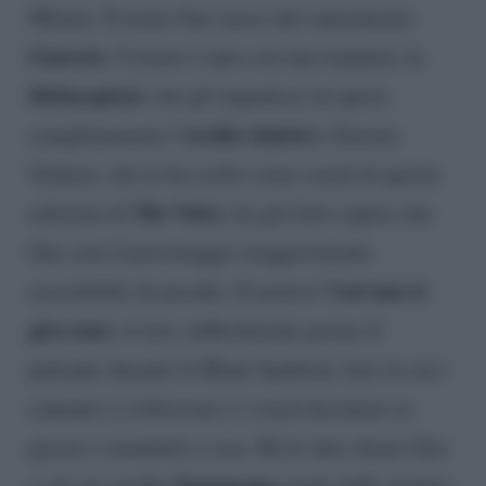
Milano. Il nome Gue nasce dal soprannome
Guercio
: Cosimo è nato con una malattia, la
blefaroptosi
, che gli impedisce di aprire
occhio sinistro
completamente l’
. Simona
Ventura, che lo ha scelto come coach di questa
The Voice
edizione di
, ha già fatto sapere che
Gue sarà il personaggio maggiormente
Lui non si
suscettibile di parodie. Il motivo?
gira mai
, ovvero, difficilmente preme il
pulsante durante le Blind Audition, fase in cui i
cantanti si esibiscono e i coach decidono se
girarsi o mandarli a casa. Ha le idee chiare Gue
Instagram
e sul suo profilo
regala delle proprie