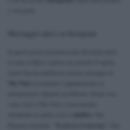
e vere perle.
Messaggio epico su Instagram
In questi giorni di promozione del talent show,
in onda su Rai2 a partire da martedì 23 aprile,
anche Gue ha pubblicato alcune immagini di
The Voice
ricordando l’appuntamento ai
telespettatori. Quando un follower chiede cosa
vada a fare a The Voice, ironicamente
giudice
chiedendo se andrà a fare il
, Gue
No faccio il catering
Pequeno risponde: “
“. Una