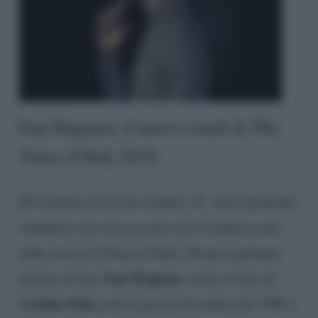
Gue Pequeno, il nuovo coach di The
Voice of Italy 2019
Di carattere ne ha da vendere. E’ sfacciatamente
simpatico nei suoi eccessi ed è il numero uno
della musica Urban in Italia. Stiamo parlando
Gue Pequeno
proprio di lui,
, nome d’arte di
Cosimo Fini
, nato il giorno di natale del 1980 a