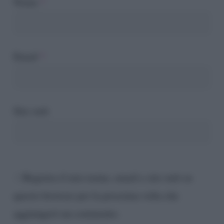
Nome
*
Email
*
Sito web
Registra il mio nome, email e sito web su
questo browser per la prossima volta che
aggiungerò un commento.