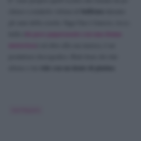
bullismo
chiuso a renderlo vittima di
durante
gli anni della scuola. Oggi Gue è famoso, ricco,
da poco paparazzato con una donna
bello (
misteriosa
) ed oltre alla sua musica, è un
produttore discografico. Ride bene chi ride
ride con un dente di platino
ultimo e lui
.
Gué Pequeno