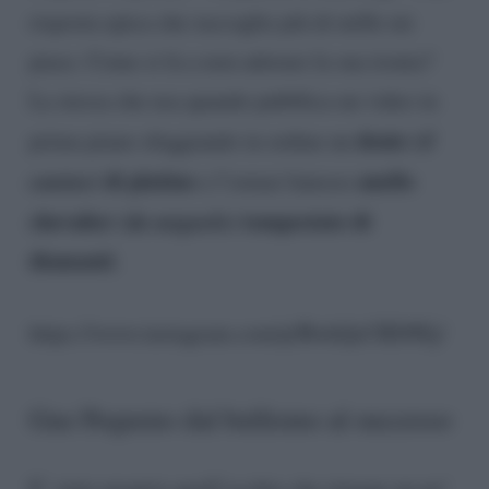
risposta epica che raccoglie più di mille mi
piace. Come si fa a non adorare la sua ironia?
La stessa che usa quando pubblica un video in
dente (
il
prima piano sfoggiando in ordine un
canino
) di platino
anello
e l’ormai famoso
chevalier (
da mignolo
) tempestato di
diamanti
.
https://www.instagram.com/p/BwkQcCRD9Ej/
Gue Pequeno dal bullismo al successo
E’ stato proprio quell’occhio che rimane un po’