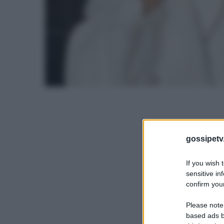
gossipetv
If you wish 
sensitive in
confirm your
Please note
based ads b