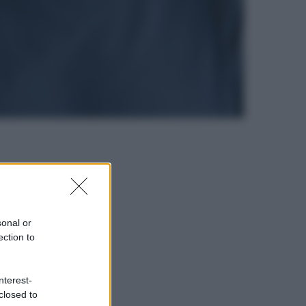
sonal or
ection to
nterest-
closed to