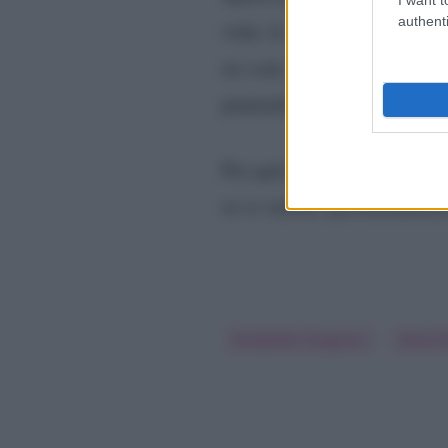
authenti
vede, la ‘striglia’ per via d
mi vede, mi tira metaforica
puntualizzando però che co
Per quel che invece riguard
ex si vedono quotidianamen
Elisabetta Gregoraci
Flavio 