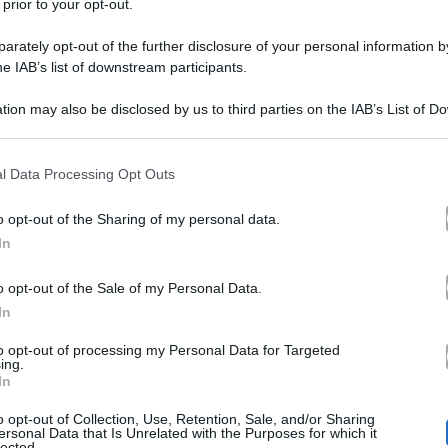
 prior to your opt-out.
rately opt-out of the further disclosure of your personal information by
he IAB’s list of downstream participants.
tion may also be disclosed by us to third parties on the IAB’s List of 
 that may further disclose it to other third parties.
 that this website/app uses one or more Google services and may gath
l Data Processing Opt Outs
Ba
a breve tornerà protagonista sul piccolo schermo con
including but not limited to your visit or usage behaviour. You may click 
 to Google and its third-party tags to use your data for below specifi
 trasmessa da Italia Uno), si è confidata al magazine Ge
o opt-out of the Sharing of my personal data.
ogle consent section.
In
fede
he ha con la
. La sua famiglia, di origini calabresi, 
ha spiegato che la fede è una delle costanti della sua vi
o opt-out of the Sale of my Personal Data.
In
uto, soprattutto nei momenti più difficili. In casa Greg
to opt-out of processing my Personal Data for Targeted
Nathan 
ere, prima di coricarsi, assieme al figlio 12enne
ing.
In
iatore), ringrazia il Signore per tutto ciò che ha avuto 
o opt-out of Collection, Use, Retention, Sale, and/or Sharing
ersonal Data that Is Unrelated with the Purposes for which it
lected.