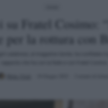
Gossip
 su Fratel Cosimo: “
e per la rottura con B
irl calabrese, al magazine Gente, ha confidato il
rapporto che ha con la fede e con Fratel Cosimo
Mirko Vitali
24 Giugno 2022
2 minuti di lettu