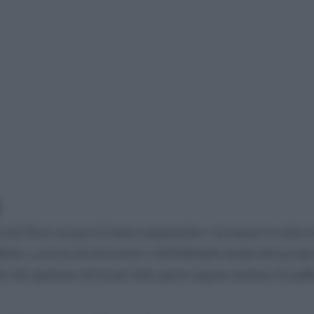
à del Nord, un paio di lauree umanistiche e un master in critica 
iletta a scrivere di televisione e dell'infernale mondo del gossip
to che qualcuno dovrà pur farlo questo ingrato mestiere di spiff