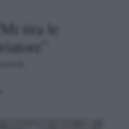
Mi tira le
riatore”
 profondo
ra