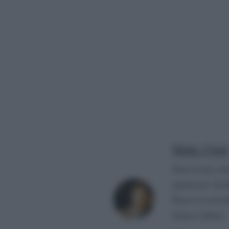
Mirko Vitali
Nato in una citt
spettacolo. Si d
Paese (è convin
fattacci altrui).