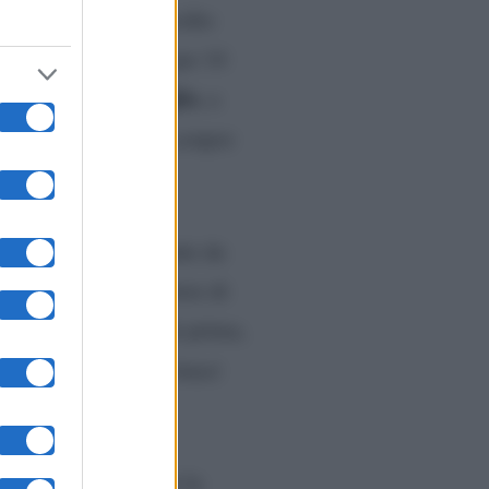
pensiero è sempre rivolto
 che ha combattuto per 14
adonna dello Scoglio
, a
lice, profonda e da sempre
re non c’era più niente da
a fede e di non smettere di
era recata anche anni prima,
mamma.
“Poco dopo rimasi
’uomo di fede, quando la