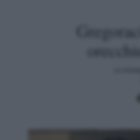
Gregoraci
orecchi
La showg
Premi invio per cercare o ESC per uscire