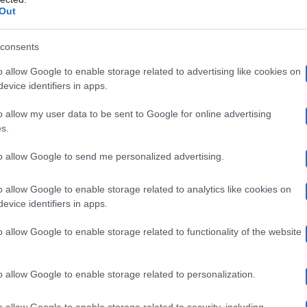
cita tre preghiere, una in inglese e due in italiano. Un 
Out
e, venuta a mancare 11 anni fa, sconfitta da un tumore
consents
M
lata, Elisabetta si recava spesso con il genitore alla
o allow Google to enable storage related to advertising like cookies on
Fratel Cosimo
 conosciuto
, “
una persona speciale, semp
evice identifiers in apps.
o allow my user data to be sent to Google for online advertising
s.
e, a un certo punto, le disse che per la sua adorata mad
to allow Google to send me personalized advertising.
clesiastico le consigliò anche di continuare a coltivare l
o allow Google to enable storage related to analytics like cookies on
Gesù. Sempre alla Madonna dello Scoglio, Elisabetta si 
evice identifiers in apps.
ealizzare uno dei suoi desideri più grandi: diventare 
o allow Google to enable storage related to functionality of the website
nte.
o allow Google to enable storage related to personalization.
Flavio Briatore
neddoto su Fratel Cosimo e
. Tutt’ora l
o allow Google to enable storage related to security, including