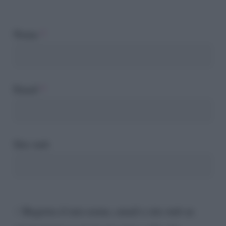
Nome
*
Email
*
Sito web
Registra il mio nome, email e sito web su