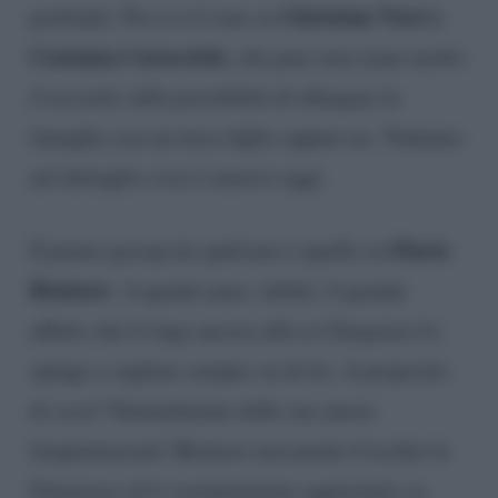
Christian Vieri e
profondo. Poi ce n’è uno su
Costanza Caracciolo
, che pare non siano molto
d’accordo sulla possibilità di allargare la
famiglia con un terzo figlio oppure no. Vediamo
nel dettaglio cosa è emerso oggi.
Flavio
Il primo gossip da spulciare è quello su
Briatore
. A quanto pare, infatti, il grande
affetto che lo lega ancora alla ex Gregoraci lo
spinge a vegliare sempre su di lei. A proposito
di cosa? Naturalmente delle sue nuove
frequentazioni! Briatore non perde d’occhio la
Gregoraci ed è costantemente aggiornato su