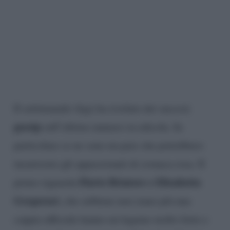
Il settimanale
Oggi
ha rivelato dei succosi
gossip
sull’ultimo numero in edicola. In
particolare ce ne sono un paio che potrebbero
incuriosire gli appassionati di cronaca rosa. Il
Flavio Briatore e Elisabetta
primo riguarda
Gregoraci
, che sebbene non siano più una
coppia ufficiale hanno un legame molto forte e