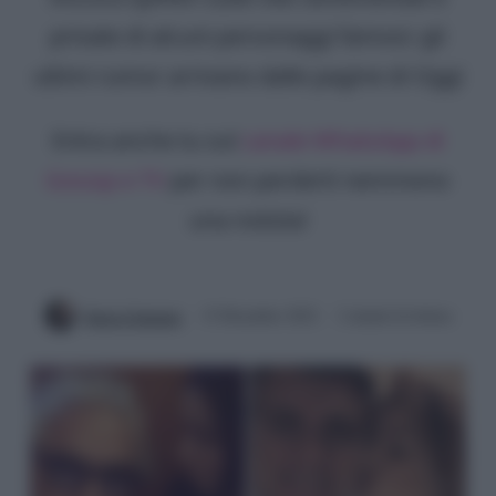
private di alcuni personaggi famosi: gli
ultimi rumor arrivano dalle pagine di Oggi
Entra anche tu sul
canale WhatsApp di
Gossip e TV
per non perderti nemmeno
una notizia!
Ilaria Columpsi
15 Dicembre 2022
2 minuti di lettura