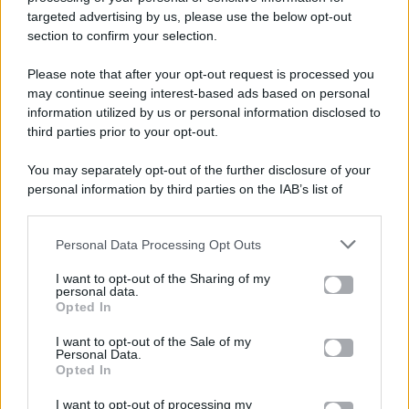
targeted advertising by us, please use the below opt-out
section to confirm your selection.
Please note that after your opt-out request is processed you
Gossip e TV è un sito di MASTE S.r.l.
may continue seeing interest-based ads based on personal
viale Luigi Majno n. 21 - 20129 Milano (MI)
information utilized by us or personal information disclosed to
P.Iva 10909580960
third parties prior to your opt-out.
You may separately opt-out of the further disclosure of your
personal information by third parties on the IAB’s list of
Categorie
downstream participants.
Gossip
Personal Data Processing Opt Outs
This information may also be disclosed by us to third parties
on the IAB’s List of Downstream Participants that may further
I want to opt-out of the Sharing of my
Televisione
disclose it to other third parties.
personal data.
Opted In
Please note that this website/app uses one or more Google
services and may gather and store information including but
I want to opt-out of the Sale of my
Programmi TV
Personal Data.
not limited to your visit or usage behaviour. You may click to
Opted In
grant or deny consent to Google and its third-party tags to
Amici
use your data for below specified purposes in below Google
I want to opt-out of processing my