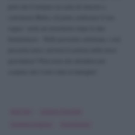
però che Costanza sia certa di riuscire a
convincere Bobo e di poter realizzare il suo
sogno: vuole un maschietto dopo le due
femminucce. Nelle prossime settimane, o nei
prossimi mesi, arriverà la notizia della terza
gravidanza? Non resta che attendere per
scoprire chi l’avrà vinta in famiglia!
Bobo Vieri
Costanza Caracciolo
Elisabetta Gregoraci
Flavio Briatore