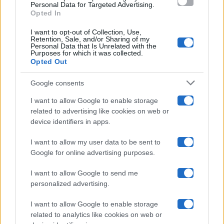
consent section.
Personal Data for Targeted Advertising.
Opted In
Ballando Con Le Stelle
I want to opt-out of Collection, Use,
Retention, Sale, and/or Sharing of my
Grande Fratello
Personal Data that Is Unrelated with the
Purposes for which it was collected.
Opted Out
Isola Dei Famosi
Google consents
Pechino Express
I want to allow Google to enable storage
related to advertising like cookies on web or
Uomini E Donne
device identifiers in apps.
I want to allow my user data to be sent to
Google for online advertising purposes.
Maste S.r.l.
I want to allow Google to send me
Chi siamo
personalized advertising.
Collabora con noi
I want to allow Google to enable storage
related to analytics like cookies on web or