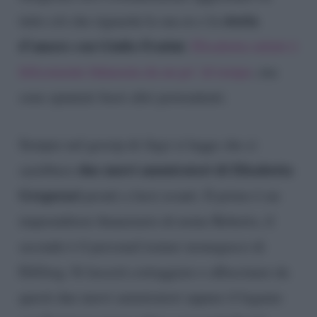
storia
tutto ciò che riguarda la sua ex e la
d’amore con Giulio Fratini
.
Elisabetta infatti è
felicemente fidanzata da un po’ di tempo
, ma
sono spuntati fuori altri pretendenti.
Sempre nel gossip di
Oggi
si legge che ci
due nuovi ammiratori di Elisabetta
sarebbero
Gregoraci
pronti a farsi avanti. Il primo è un
imprenditore finanziario di nome Roberto, il
secondo è il personal trainer monegasco di
EliGreg. Si lascerà corteggiare e affascinare da
questi due nuovi ammiratori oppure il legame