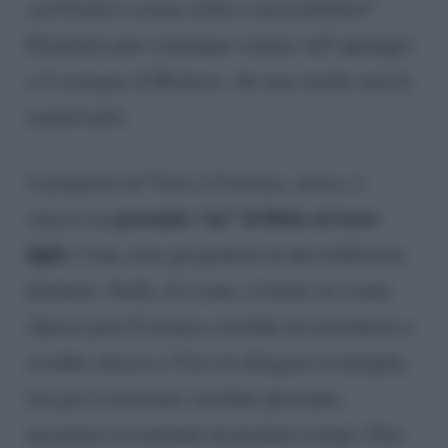
con Fratini è ormai solito e non traballerà?
Elisabetta può comunque contare sull’appoggio
e il sostegno di Briatore, che non smette mai di
monitorarla.
A proposito di Vieri e Costanza, invece, è
presunto
“no” di Bobo al terzo
emerso un
figlio
. I due sono già genitori di due bellissime
bambine: Stella, di 4 anni, e Isabel, di 2 anni.
Adesso però Costanza vorrebbe un maschietto e
avrebbe chiesto a Vieri di allargare la famiglia.
Lui per il momento starebbe glissando,
insomma sta tentando di prendere tempo. Pare