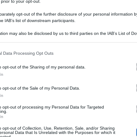
 prior to your opt-out.
rately opt-out of the further disclosure of your personal information by
he IAB’s list of downstream participants.
tion may also be disclosed by us to third parties on the IAB’s List of 
 that may further disclose it to other third parties.
 that this website/app uses one or more Google services and may gath
l Data Processing Opt Outs
Elisabetta Gregoraci e il nuovo fidanz
oria d’amore tra
including but not limited to your visit or usage behaviour. You may click 
 to Google and its third-party tags to use your data for below specifi
allo scoperto sui social network ma non si nasconde dava
o opt-out of the Sharing of my personal data.
ogle consent section.
In
overato appare sorridente, mano nella mano con il giovan
rise.
o opt-out of the Sale of my Personal Data.
In
to opt-out of processing my Personal Data for Targeted
ettimanale Di Più Elisabetta Gregoraci avrebbe espresso 
ing.
In
a vita mi sta regalando tante bellissime sorprese”
, avre
o opt-out of Collection, Use, Retention, Sale, and/or Sharing
ello Vip.
“È l’amore che lei stava aspettando”,
ha aggi
ersonal Data that Is Unrelated with the Purposes for which it
lected.