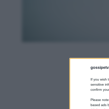
gossipetv
If you wish 
sensitive in
confirm your
Please note
based ads b