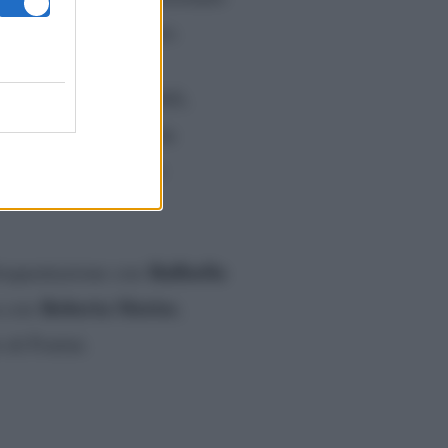
ai due milioni di euro.
gia, energia rinnovabili,
 anni ormai. Fratini ha
a dell’abbigliamento e
Raffaella
 frequentazione con
Roberta Morise
a con
,
 di Fratini.