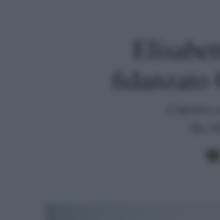
Elisabe
fidanzato 
È davvero 
Vip, ch
Premi invio per cercare o ESC per uscire