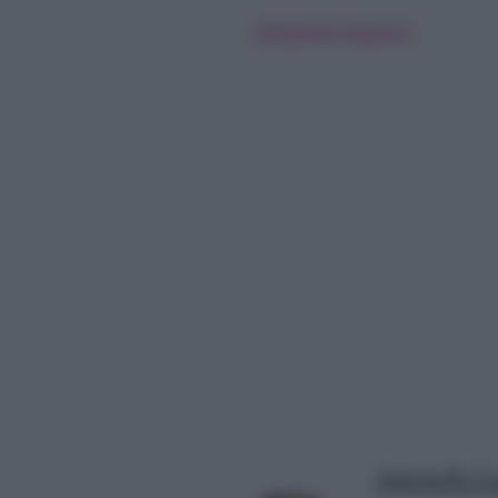
Elisabetta Gregoraci
Antonella La