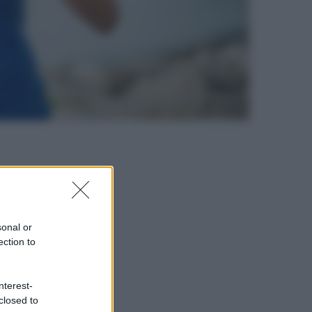
sonal or
ection to
nterest-
closed to