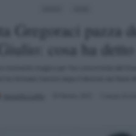
Archivio
Gossip
tta Gregoraci pazza d
Giulio: cosa ha detto
un momento magico per l'ex concorrente del Gran
e ha ritrovato l'amore dopo il divorzio da Flavio 
Antonella Latilla
29 Ottobre 2022
2 minuti di let