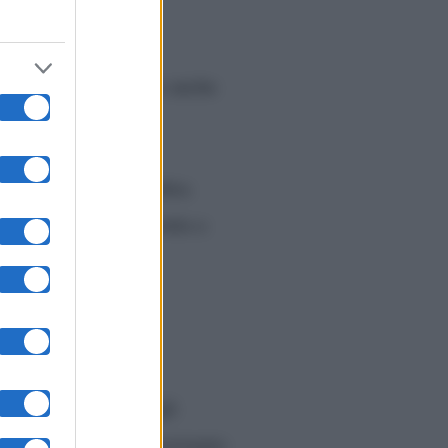
opo la fine del suo
nto di questa unione e anche
mamma.
odici anni – non sembra
qualcuno, sarebbe pronta a
. Il padre è uno degli
le. Giulio è un appassionato