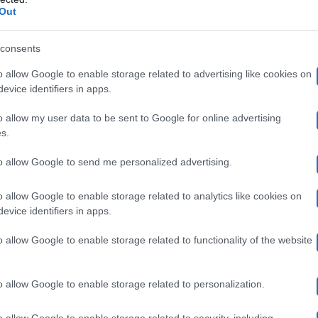
Out
cia nel cuore di Elisabetta Gregoraci, single da tempo d
consents
atore
. L’imprenditore, tra l’altro, sarebbe molto conte
o allow Google to enable storage related to advertising like cookies on
be già approvato la nuova fiamma della sua celebre 
evice identifiers in apps.
o allow my user data to be sent to Google for online advertising
o Fratini è più giovane di
Elisabetta Gregoraci
di ben d
s.
er la coppia, che è molto unita e affiatata e, secondo 
to allow Google to send me personalized advertising.
ortanti.
o allow Google to enable storage related to analytics like cookies on
evice identifiers in apps.
o allow Google to enable storage related to functionality of the website
o allow Google to enable storage related to personalization.
un giovane manager
 è
figlio del famoso Sandro Fratini
 di Firenze mentre il nonno ha fondato il noto brand Rif
o allow Google to enable storage related to security, including