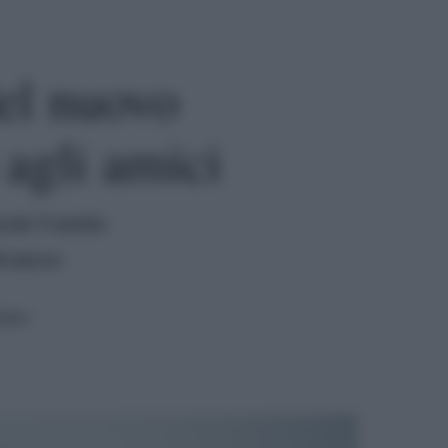
el nuovo
 agli amici
de Fratello
Briatore
tura