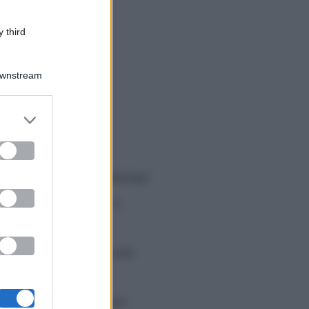
 third
Downstream
er and store
to grant or
ed purposes
plicato di questa edizione
n Spagna, continuano a
di ieri: il motivo
hiara
(smentita, ma non
 dentro la Casa. Al
sione è palpabile. Ieri