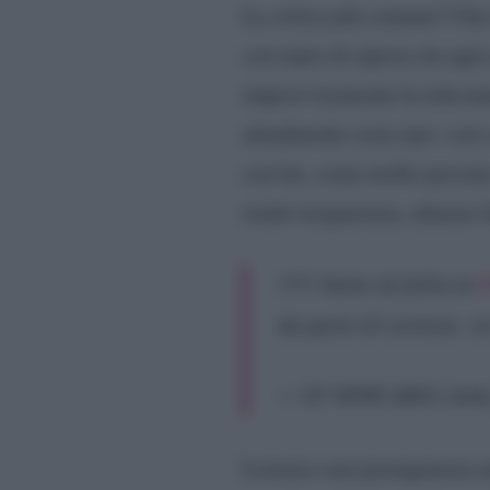
La critica più comune? Che l
con tanto di riprese da ogn
improvvisamente le telecame
attualmente resta uno: così
con lui, come molte persone
totale trasparenza, almeno f
???? Notte di follia al
#
da parte di Lorenzo. La
— GF NEWS (@GF_new
Lorenzo sarà protagonista 