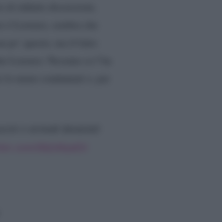
 di infinite discussioni,
to è Lorenzo, sembra che
n po’ questo, ma il fatto
che Lorenzo. Nessuno ce l’ha
r lo meno condannati o, per
cuscini e armadi devastati
itter.com/DKJU6hydZU