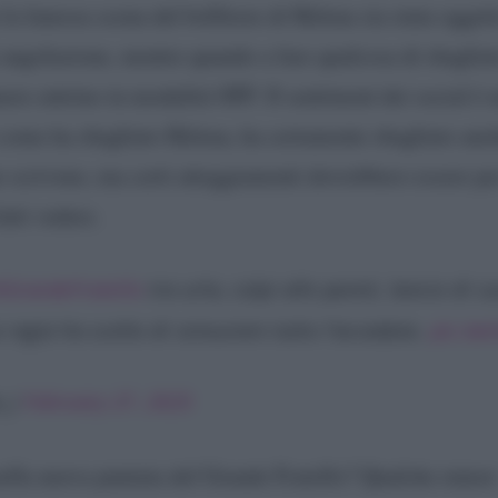
a famosa scena del bollitore di Helena sia stata oggetto
i angolazione, mentre quando a fare qualcosa di sbaglia
re entrino in modalità OFF. Il sentiment dei social è u
 come ha sbagliato Helena, ha certamente sbagliato an
 scrivono, ma certi atteggiamenti dovrebbero essere pe
atti vedere.
GrandeFratello
tra urla, colpi alle pareti, lancio di 
 regia ha scelto di censurare tutto l’accaduto.
pic.tw
s_)
February 27, 2025
nella nuova puntata del Grande Fratello? Qualche rumor