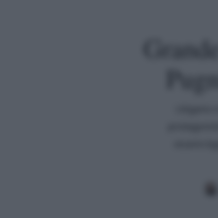
Grande
Pugni
Litigano 
protagonist
essere by
Premi invio per cercare o ESC per uscire