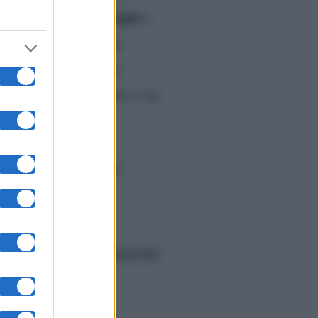
alle pareti
urla
sfoghi
,
,
e
inquilini, ormai quasi
ili da gestire. Ci ha
ue. Ora, però, il dubbio è un
nto di protezione del
 si vede: le reazioni