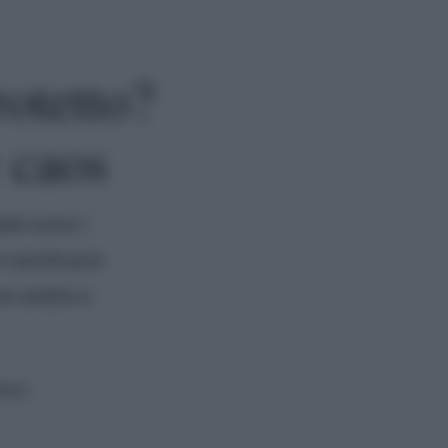
otetto?
è caos
ila sono i
lui sembrano
me andrà a
tura