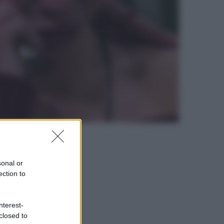
sonal or
ection to
nterest-
closed to