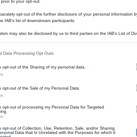
 prior to your opt-out.
rately opt-out of the further disclosure of your personal information by
he IAB’s list of downstream participants.
tion may also be disclosed by us to third parties on the IAB’s List of 
 that may further disclose it to other third parties.
 that this website/app uses one or more Google services and may gath
l Data Processing Opt Outs
including but not limited to your visit or usage behaviour. You may click 
 to Google and its third-party tags to use your data for below specifi
o opt-out of the Sharing of my personal data.
ogle consent section.
In
rato
Shaila Gatta
e
è probabilmente il rapporto più com
, che fanno coppia da quando sono tornati dal pit stop i
o opt-out of the Sale of my Personal Data.
In
È già successo diverse volte, ma l’episodio più recente è 
to opt-out of processing my Personal Data for Targeted
presunta gelosia dell’ex velina nei confronti di C
? La
ing.
In
da lui, che ha seminato letteralmente il panico ovunque
o opt-out of Collection, Use, Retention, Sale, and/or Sharing
o che proprio i due continuano a non parlarsi, ma la ten
ersonal Data that Is Unrelated with the Purposes for which it
lected.