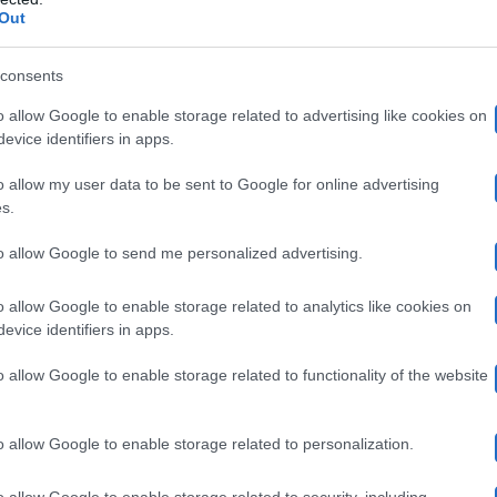
Out
sembra avere “dato di matto”
pugni 
ancora una volta:
ttute
con forze. Tutto ovviamente sotto gli occhi degli 
consents
operandi della coppia, che da mesi vive up & down diffic
o allow Google to enable storage related to advertising like cookies on
evice identifiers in apps.
 l’attore e modello, ma nulla è servito a calmare le acq
ata
è stata censurata dal
GF
?
di “sfogo”
o allow my user data to be sent to Google for online advertising
s.
to allow Google to send me personalized advertising.
 e si allude, anche in parte giustamente, a un trattame
azioni così aggressive.
o allow Google to enable storage related to analytics like cookies on
evice identifiers in apps.
o allow Google to enable storage related to functionality of the website
splode ancora una volta ma la scena non
o allow Google to enable storage related to personalization.
o allow Google to enable storage related to security, including