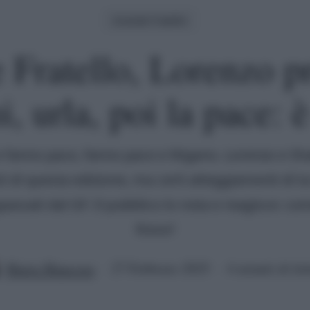
Grande Fratello
 Fratello, Lorenzo pr
, urla, poi la pace: 
e fanno pace, fanno pace e litigano. Lorenzo e Sha
i di questa edizione, ma certi atteggiamenti di 
passati dal GF. Il pubblico lo nota e reagisce: co
finire?
Marta Mancosu
27 Febbraio 2025
4 minuti di let