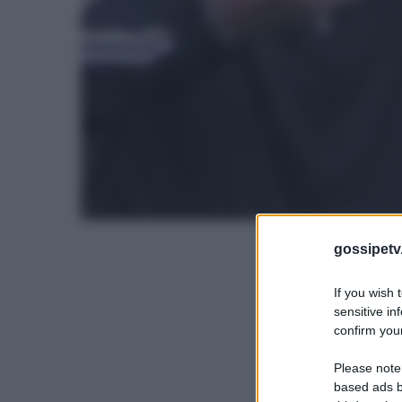
gossipetv
If you wish 
sensitive in
confirm your
Please note
based ads b