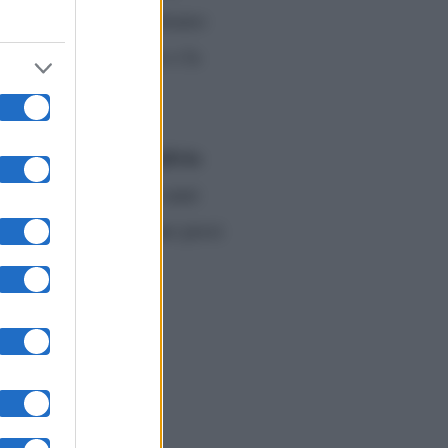
rda?“. O anche: “Salutiamo
Eusanio“. Il cantante e la
Piersilvio
otto l’ordine di
i. Dato che, già gli anni
e questa volta verranno presi
m/HhKIFjM2EW