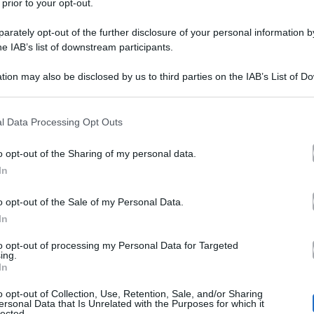
 prior to your opt-out.
rately opt-out of the further disclosure of your personal information by
he IAB’s list of downstream participants.
tion may also be disclosed by us to third parties on the IAB’s List of 
 that may further disclose it to other third parties.
 that this website/app uses one or more Google services and may gath
l Data Processing Opt Outs
Grande Fratello
neg*o
l
, ha usato la parola
: sui social
including but not limited to your visit or usage behaviour. You may click 
 to Google and its third-party tags to use your data for below specifi
Rosy Chin
 con
, la cantante le ha detto che pensava di a
o opt-out of the Sharing of my personal data.
ogle consent section.
In
orare “come un neg*o”.
o opt-out of the Sale of my Personal Data.
In
rande Fratello e non faccio niente, e invece anche qua…
to opt-out of processing my Personal Data for Targeted
amo tutti questa concezione qua
“. E poi Fiordaliso ha 
ing.
In
ne hanno poi riso.
o opt-out of Collection, Use, Retention, Sale, and/or Sharing
F
do la squalifica, dato che vi sono dei precedenti, come
ersonal Data that Is Unrelated with the Purposes for which it
lected.