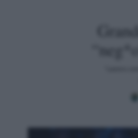
Grande
“neg*o”
"Lavoro com
Premi invio per cercare o ESC per uscire