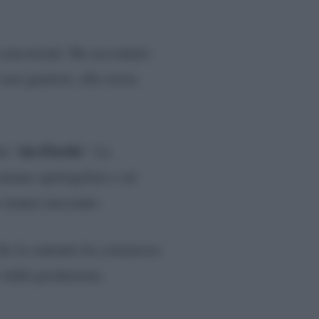
 concorrenti. Ha raccontato
uoi genitori, alla storia
zia Fiorda
la “
“. La
 amano spettegolare e ad
e stanno nascendo.
 che la cantante ha commesso
 dalla produzione.