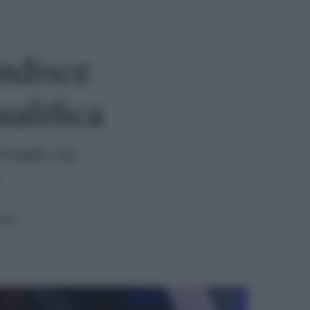
andisce
ualifica
ratello. Sui
tura