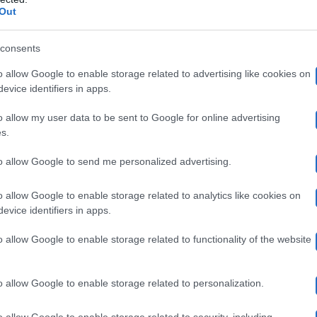
i ha postato il video e ha scritto: “Lavori come chi Fio
Out
sà se la Fiorda farà la fine di Fausto Leali o di Alda D’
consents
ficati per motivi diversi nelle edizioni precedenti.
o allow Google to enable storage related to advertising like cookies on
evice identifiers in apps.
Alfonso Signorini
o e il clima più severo imposto da
, s
o allow my user data to be sent to Google for online advertising
s.
ione non possono passare cattivi messaggi e atteggiament
 attenti all’utilizzo di parole come neg*o o froc*o, anch
to allow Google to send me personalized advertising.
o allow Google to enable storage related to analytics like cookies on
evice identifiers in apps.
o"
o allow Google to enable storage related to functionality of the website
anche per questo?
#grandefratello
#gf
pic.twitter.co
o allow Google to enable storage related to personalization.
ente (@Nonsopiukisono)
October 15, 2023
o allow Google to enable storage related to security, including