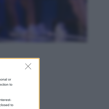
sonal or
ection to
nterest-
closed to