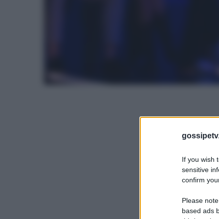
gossipetv
If you wish 
sensitive in
confirm your
Please note
based ads b