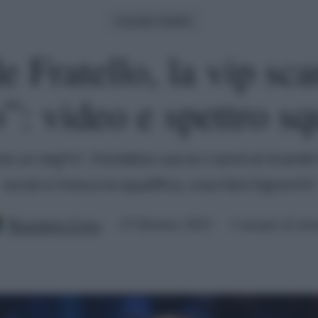
Grande Fratello
 Fratello, la vip sc
: video e spettro sq
e un neg*o", Fiordaliso usa la n word al Grande F
social si invoca la squalifica, cosa farà Signorini?
Benedetta Certa
15 Ottobre 2023
3 minuti di let