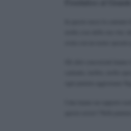
Fiordaliso al Grande
In questo mese la cantante h
molte cose della sua vita: d
avuta con un uomo sposato pe
Gli altri concorrenti hanno 
cantante, inoltre, molto sp
ogni puntata aggiornano Sig
I due hanno un rapporto mol
questo errore? Nella puntat