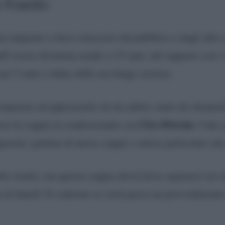
 Fratello
a imparato a farsi conoscere dal pubblico e dagli altri
all’essere diventata madre a 15 anni, dal rapporto con i s
r 5 anni e infine della sua lunga carriera.
imparato ad apprezzarla sin da subito, tanto da chiamar
Ciro Petrone
esso fa coppia in confessionale con
. I due
norini: parlano di nuove coppie o intese particolari ch
to stretto, ma questa coppia dovrà forse separarsi ora
a di lunedì 16 vedremo se verrà preso un provvedimento