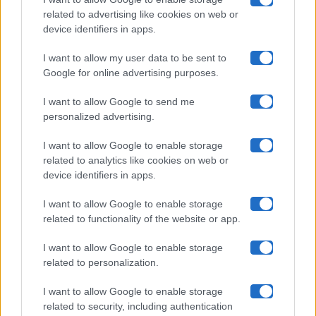
related to advertising like cookies on web or
Uomini E Donne
device identifiers in apps.
I want to allow my user data to be sent to
Google for online advertising purposes.
Maste S.r.l.
I want to allow Google to send me
Chi siamo
personalized advertising.
Collabora con noi
I want to allow Google to enable storage
related to analytics like cookies on web or
device identifiers in apps.
Contatti
I want to allow Google to enable storage
Privacy Policy
related to functionality of the website or app.
Cookie Policy
I want to allow Google to enable storage
related to personalization.
Pubblicità
I want to allow Google to enable storage
related to security, including authentication