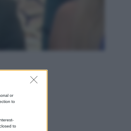
sonal or
ection to
nterest-
closed to