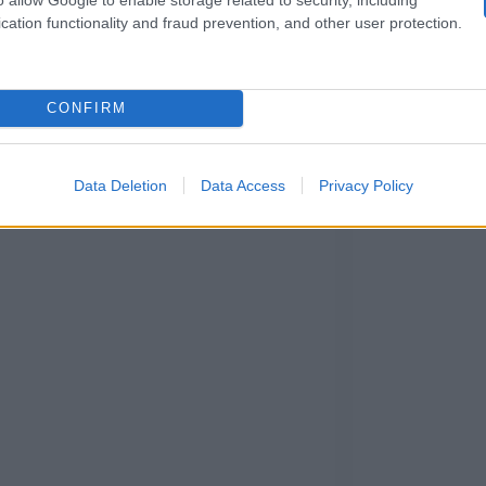
cation functionality and fraud prevention, and other user protection.
tagonista con Monia ha avuto un antefatto. Poche ore pr
Anita
lloquio con
alla quale aveva confidato di aver pr
CONFIRM
Perla 
lcuni inquilini a proposito del suo rapporto con
Data Deletion
Data Access
Privacy Policy