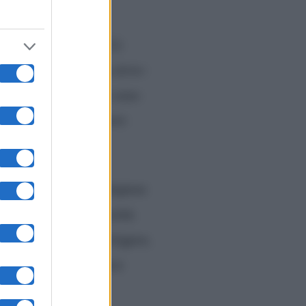
abrese che ha pianto. Lì
to Sara Ricci:
“Mi ha detto:
La Ferrera di essere stato
Garibaldi teme di essere
una lotta continua. Sapevo
sempre avuto difficoltà.
vo. Non mi piace litigare,
 di non saper prendere