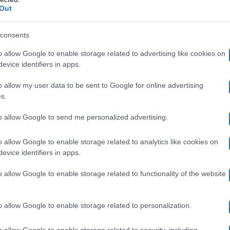
Out
istenza”
, ha sottolineato il collaboratore scolastico cal
consents
tata Monia alla quale ha rivelato ciò che gli ha sussurra
o allow Google to enable storage related to advertising like cookies on
evice identifiers in apps.
ersona più vera qua dentro””
. Dopodiché ha spiegato a 
o allow my user data to be sent to Google for online advertising
erito alla sua avventura nel programma. In particolare 
s.
ere stato compreso fino in fondo.
to allow Google to send me personalized advertising.
 stato un periodo in cui, per uno o due mesi, è stata 
o allow Google to enable storage related to analytics like cookies on
evice identifiers in apps.
n sapevo esprimermi, a parlare l’italiano corretto ho 
o allow Google to enable storage related to functionality of the website
ialetto. Ho paura di non mandare un messaggio positi
re discussioni e mi sono sentito debole. Avevo paura
o allow Google to enable storage related to personalization.
dare messaggi buoni”.
o allow Google to enable storage related to security, including