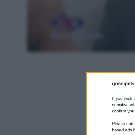
gossipetv
If you wish 
sensitive in
confirm your
Please note
based ads b