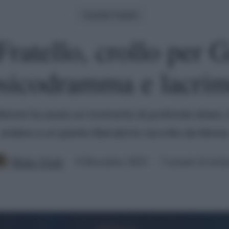
Grande Fratello
ratello, crollo per G
sicodramma e lacri
 30enne ha avuto un momento di profondo down, 
andare a un pianto liberatorio raccolto da Monia
Mirko Vitali
8 Dicembre 2023
3 minuti di lettu