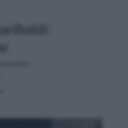
aribaldi:
me
lasciandosi
ra