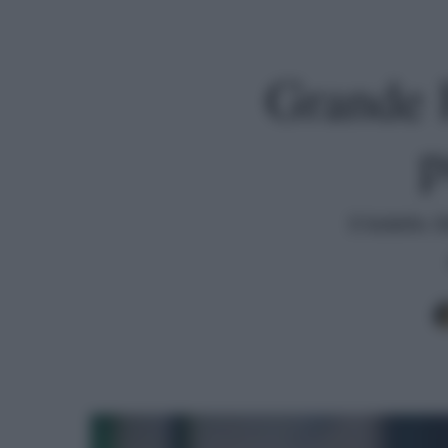
Grande F
p
Il bidello
Premi invio per cercare o ESC per uscire