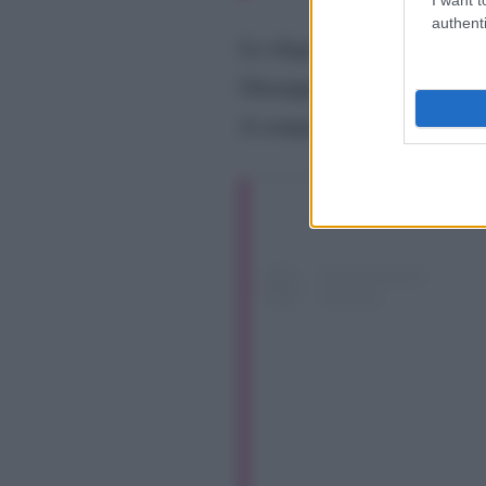
authenti
Lo sfogo di cui è stato pro
Giuseppe aveva avuto un co
il comportamento avuto da a