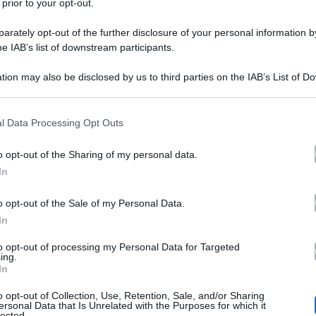
 prior to your opt-out.
rately opt-out of the further disclosure of your personal information by
he IAB’s list of downstream participants.
tion may also be disclosed by us to third parties on the IAB’s List of 
 that may further disclose it to other third parties.
 that this website/app uses one or more Google services and may gath
l Data Processing Opt Outs
pe Garibaldi al Grande Fratello.
Il 30enne, lungo la 
including but not limited to your visit or usage behaviour. You may click 
 to Google and its third-party tags to use your data for below specifi
pianto
nto di profondo down, lasciandosi andare ad un
o opt-out of the Sharing of my personal data.
ogle consent section.
In
va concorrente ed ex fidanzata di Massimiliano Varrese. 
n complimento che gli ha fatto estremo piacere, aggiunge
o opt-out of the Sale of my Personal Data.
In
 “resistenza”, quelli in cui, nonostante abbia accusato s
to opt-out of processing my Personal Data for Targeted
 reality show, non si deve mollare.
ing.
In
o opt-out of Collection, Use, Retention, Sale, and/or Sharing
ersonal Data that Is Unrelated with the Purposes for which it
ndo sconforto di Giuseppe Garibaldi
lected.