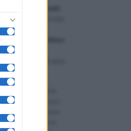
Casa del Grande
te della
comunicato stampa
rivolto
Amanda Lecciso
o
,
Javier Martinez
Alfonso
,
,
iare i coinquilini
terno della Casa più spiata
de Fratello ha condiviso
no di un van
, diretti verso
one del programma la loro
cantare
ntire
e battere le