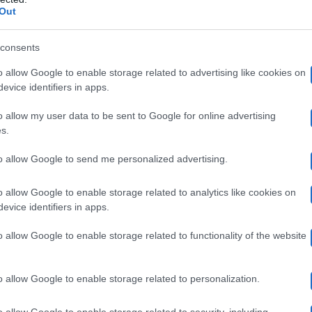
Out
Canale 5
nda ieri sera su
ci sono ulteriori novità da par
al ufficiali del programma, difatti, è stato condiviso un
consents
masti in gara. I gieffini in questione sono nello specific
o allow Google to enable storage related to advertising like cookies on
evice identifiers in apps.
ommaso Franchi
Shaila Gatta
Lorenzo Spolverato
,
,
prem
o allow my user data to be sent to Google for online advertising
 si può leggere come la produzione abbia deciso di
s.
na di relax
dopo quasi cinque mesi di permanenza all’in
to allow Google to send me personalized advertising.
ancora non è stata svelata.
o allow Google to enable storage related to analytics like cookies on
evice identifiers in apps.
del comunicato ufficiale, la pagina Instagram del Gran
o allow Google to enable storage related to functionality of the website
all’inter
si vedono i sopracitati protagonisti del reality
ver appreso la sorpresa pensata per loro dalla produzi
o allow Google to enable storage related to personalization.
di grande gioia e festa. Nel video, difatti, li si può se
o allow Google to enable storage related to security, including