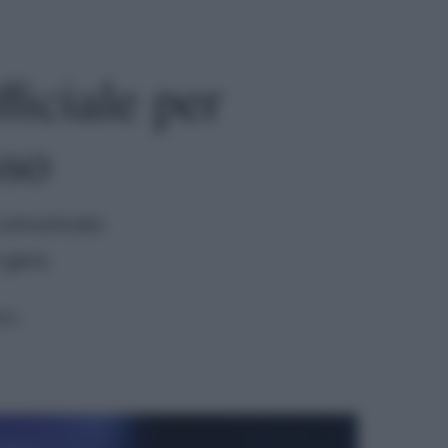
ficiale per
sso
n comunicato
 gara.
ura