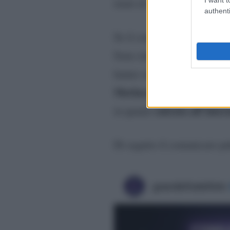
mani al ritmo della hit di 
authenti
Se il comunicato ha scatenat
Sono stati difatti diversi i
hanno sottolineato come tra
Morlacchi
, storiche protag
entrato all’inte
in quanto
Di seguito il comunicato pu