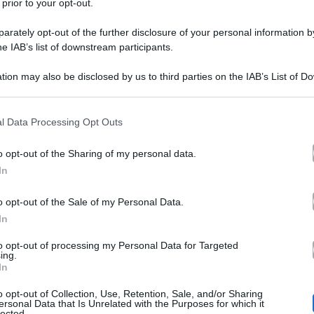
 prior to your opt-out.
rately opt-out of the further disclosure of your personal information by
he IAB’s list of downstream participants.
tion may also be disclosed by us to third parties on the IAB’s List of 
 that may further disclose it to other third parties.
 that this website/app uses one or more Google services and may gath
l Data Processing Opt Outs
Grande Fratello
com
iale del
sui social ha condiviso un
including but not limited to your visit or usage behaviour. You may click 
 to Google and its third-party tags to use your data for below specifi
ncorrenti rimasti ancora all’interno della Casa. Nello 
o opt-out of the Sharing of my personal data.
ogle consent section.
In
Mariavittoria Minghetti
Tommaso Franchi
Shaila
,
,
,
ez
Alfonso D’Apice
Giglio
,
e
. La scelta ha già scatena
o opt-out of the Sale of my Personal Data.
In
o nello specifico la produzione del programma nei loro
to opt-out of processing my Personal Data for Targeted
ing.
In
ale del Grande Fratello
o opt-out of Collection, Use, Retention, Sale, and/or Sharing
ersonal Data that Is Unrelated with the Purposes for which it
lected.