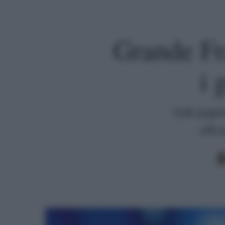
Grande Fra
i 
Sulle pagin
uffic
Premi invio per cercare o ESC per uscire