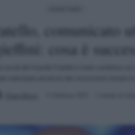
Grande Fratello
tello, comunicato uf
gieffini: cosa è succe
e social del Grande Fratello è stato condiviso u
iale indirizzato ad alcuni dei concorrenti rimasti in
Chiara Russo
11 Febbraio 2025
2 minuti di lett