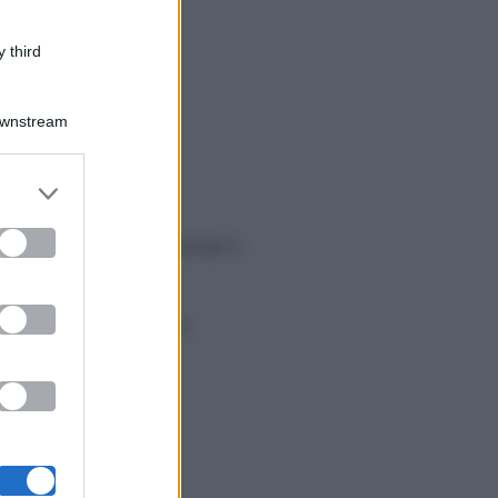
 third
Downstream
er and store
unicato ufficiale
to grant or
ed purposes
specifico la comunicazione è
 Gatta
Lorenzo
,
to le prime polemiche.
 confronti.