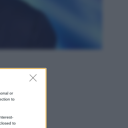
sonal or
ection to
nterest-
closed to