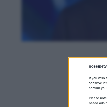
gossipetv
If you wish 
sensitive in
confirm your
Please note
based ads b