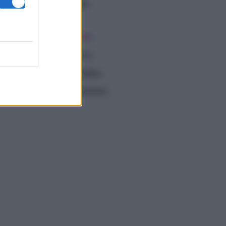
luogo ancora ignoto
l
.
polemica
anche
qualche
.
roduzione. Alcuni utenti
elena Prestes
Jessica
e
fonso non dovesse esserci
,