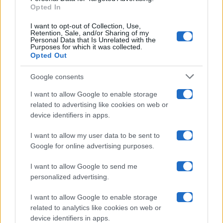
Opted In
Ballando Con Le Stelle
I want to opt-out of Collection, Use,
Retention, Sale, and/or Sharing of my
Grande Fratello
Personal Data that Is Unrelated with the
Purposes for which it was collected.
Opted Out
Isola Dei Famosi
Google consents
Pechino Express
I want to allow Google to enable storage
related to advertising like cookies on web or
Uomini E Donne
device identifiers in apps.
I want to allow my user data to be sent to
Google for online advertising purposes.
Maste S.r.l.
I want to allow Google to send me
Chi siamo
personalized advertising.
Collabora con noi
I want to allow Google to enable storage
related to analytics like cookies on web or
device identifiers in apps.
Contatti