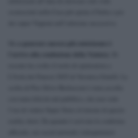
elettrizzati all’idea di ritrovare solo volti
sconosciuti nella Casa più spiata d’Italia e poi
dei super
Vipponi
nell’edizione successiva.
a generare ancora più entusiasmo è
Ma
l’arrivo alla conduzione della Ventura
. Di
recente ha svolto il ruolo di opinionista a
L’Isola dei Famosi 2025 di Veronica Gentili. La
scelta di Pier Silvio Berlusconi è stata accolta
con tanta felicità dal pubblico, che non vede
l’ora di vedere Super Simo al timone di questo
reality show. Da quando è arrivata la conferma
ufficiale, sui social network i telespettatori