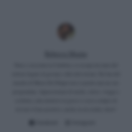
Rebecca Megna
Nata e cresciuta in Calabria, si occupa da anni del
settore legato al gossip e alla televisione. Da fan del
mondo di Maria De Filippi non si perde mai un suo
programma. Appassionata di moda, calcio, viaggi e
scrittura, ama mettersi in gioco e cerca sempre di
trovare il lato positivo, anche in un reality show!
Facebook
Instagram