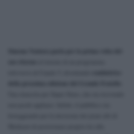
Simona Ventura parla per la prima volta del
suo ritorno
al timone di un programma
conduttrice
televisivo di Canale 5, diventando
della prossima edizione del
Grande Fratello
.
Una rinascita per Super Simo, che sta ricevendo
non pochi applausi. Infatti, il pubblico sta
festeggiando per la decisione dei piani alti di
Mediaset di posizionare proprio lei alla