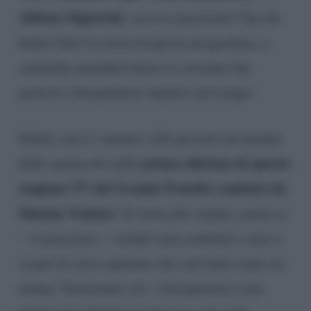
Alfonso Signorini
, con ex concorrenti Vip che
hanno fatto la storia di questo programma, a
settembre prenderà inizio la versione che
porterà i telespettatori indietro nel tempo.
Infatti, non ci saranno volti già noti nel mondo
prima edizione di questa
dello spettacolo nella
stagione TV del Grande Fratello condotto da
Simona Ventura
. Si torna alle origini, anche se
– va precisato – i tempi sono cambiati e non ci
si può di certo aspettare che sarà tutto come un
tempo. Nonostante ciò, i telespettatori sono