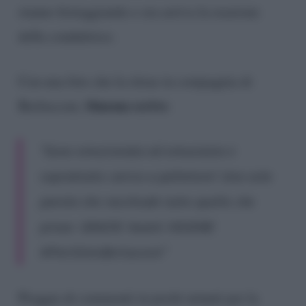
stanno festeggiando e ora arriva la reazione
della conduttrice.
Con una foto che la ritrae in compagnia di
Simona scrive
Berlusconi,
:
“Sono emozionata ed entusiasta e
soprattutto carica a pallettoni! Una sola
parola che racchiude tutto quello che
provo: GRAZIE! Avanti INSIEME
#PierSilvioBerlusconi”
Pioggia di commenti in pochi minuti per la