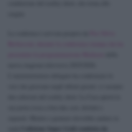
conduzione del reality show, che torna alle
origini.
La conferma è arrivata proprio da
Pier Silvio
Berlusconi, durante la conferenza stampa che ha
presentato la programmazione Mediaset
della
nuova stagione televisiva 2025/2026.
L’amministratore delegato ha confermato le
voci che giravano negli ultimi giorni: ci saranno
due edizioni del reality show. La Casa aprirà la
sua porta rossa a ben due cast, distinti e
separati. Mentre a gennaio dovrebbe andare in
l’edizione Super Gold condotta da
onda