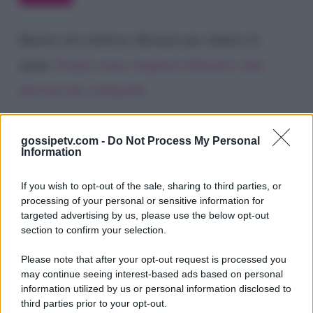
Questo sito utilizza Akismet per ridurre lo
spam.
Scopri come vengono elaborati i dati
derivati dai commenti
.
gossipetv.com -
Do Not Process My Personal
Information
If you wish to opt-out of the sale, sharing to third parties, or
processing of your personal or sensitive information for
targeted advertising by us, please use the below opt-out
section to confirm your selection.
Please note that after your opt-out request is processed you
Gossip e TV è un sito di MASTE S.r.l.
may continue seeing interest-based ads based on personal
viale Luigi Majno n. 21 - 20129 Milano (MI)
information utilized by us or personal information disclosed to
third parties prior to your opt-out.
P.Iva 10909580960