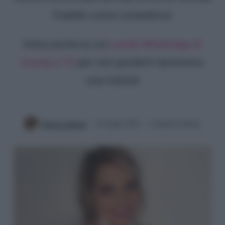
Fratello come conduttrice
Entra anche tu sul
canale WhatsApp di
Gossip e TV
per non perderti nemmeno
una notizia!
Rebecca Megna
10 Luglio 2025
3 minuti di lettura