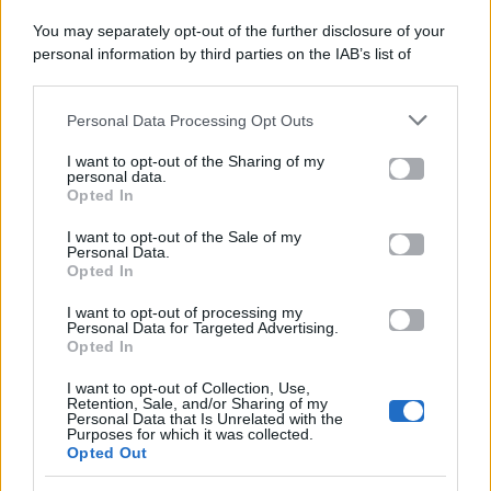
You may separately opt-out of the further disclosure of your
personal information by third parties on the IAB’s list of
Categorie
downstream participants.
Gossip
Personal Data Processing Opt Outs
This information may also be disclosed by us to third parties
on the IAB’s List of Downstream Participants that may further
I want to opt-out of the Sharing of my
Televisione
disclose it to other third parties.
personal data.
Opted In
Please note that this website/app uses one or more Google
services and may gather and store information including but
I want to opt-out of the Sale of my
Programmi TV
Personal Data.
not limited to your visit or usage behaviour. You may click to
Opted In
grant or deny consent to Google and its third-party tags to
use your data for below specified purposes in below Google
Amici
I want to opt-out of processing my
consent section.
Personal Data for Targeted Advertising.
Opted In
Ballando Con Le Stelle
I want to opt-out of Collection, Use,
Retention, Sale, and/or Sharing of my
Grande Fratello
Personal Data that Is Unrelated with the
Purposes for which it was collected.
Opted Out
Isola Dei Famosi