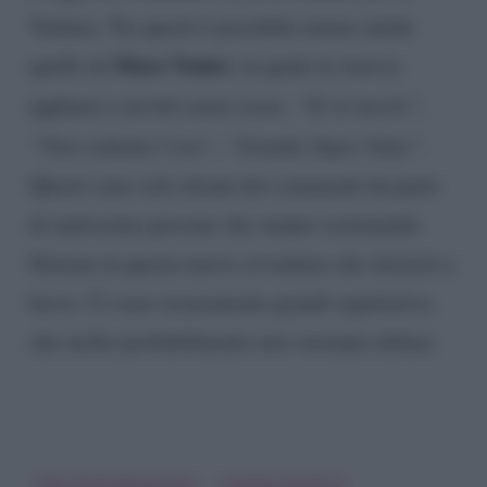
Ventura. Tra questi è possibile notare anche
Mara Venier
quello di
, la quale le riserva
applausi e un bel cuore rosso.
“Te lo meriti”
,
“Non vediamo l’ora”
,
“Grande Super Simo”
.
Questi sono solo alcuni dei commenti da parte
di tantissime persone che stanno sostenendo
Simona in questa nuova avventura che inizierà a
breve. Ci sono sicuramente grandi aspettative,
che molto probabilmente non verranno deluse.
Pier Silvio Berlusconi
Simona Ventura