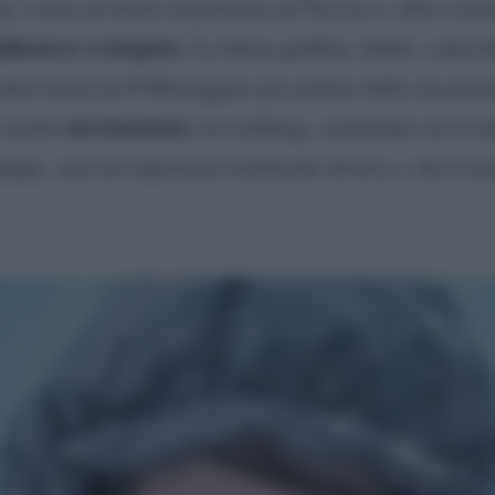
i, è nata ad Asolo in provincia di Treviso e, oltre a lav
nfluencer ecologista
. La futura gieffina, infatti, vanta 
ntervistata da Il Messaggero per parlare della sua passi
movimentata
a molto
, tra trekking, camminate ed avve
unque, sarà un’esperienza totalmente diversa e che la m