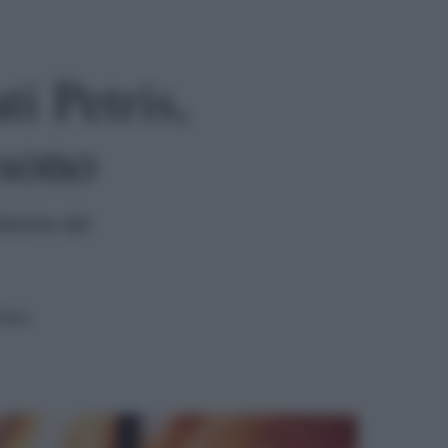
ti Petris,
 sono
dizione del
tura