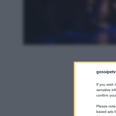
gossipetv
If you wish 
sensitive in
confirm your
Please note
based ads b