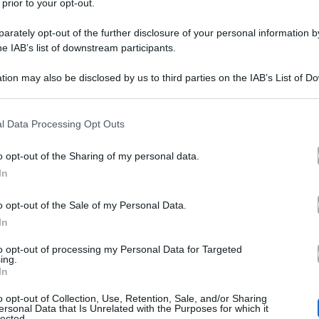
 prior to your opt-out.
rately opt-out of the further disclosure of your personal information by
he IAB’s list of downstream participants.
tion may also be disclosed by us to third parties on the IAB’s List of 
 that may further disclose it to other third parties.
 that this website/app uses one or more Google services and may gath
l Data Processing Opt Outs
Grande Fratello
zio della nuova edizione del
, un’edi
including but not limited to your visit or usage behaviour. You may click 
 to Google and its third-party tags to use your data for below specifi
Cesara Buonam
o, ci sarà una sola opinionista, ovvero
o opt-out of the Sharing of my personal data.
ogle consent section.
In
meno trash
 il clima richiesto sarà molto
e più “educati
VIP
N
 personaggi
che da persone normali, i cosiddetti
o opt-out of the Sale of my Personal Data.
In
se settimane, mentre fino ad ora non si era parlato ancor
to opt-out of processing my Personal Data for Targeted
anzoni
primi sei c
, Aldo Vitale, poco fa ha annunciato i
ing.
In
Alex Schwazer
, Grecia Colmenares e Beatri
già citati
o opt-out of Collection, Use, Retention, Sale, and/or Sharing
Vittorio Menozzi,
Giselda Torre
e ingegnere
l’operaia
ersonal Data that Is Unrelated with the Purposes for which it
lected.