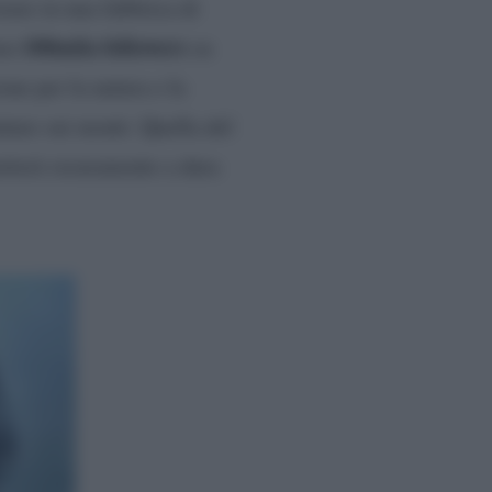
orare in una fabbrica di
100mila followers
ben
su
one per la natura e la
nture sui monti. Quella del
etterà sicuramente a dura