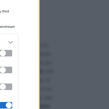
 third
Downstream
er and store
zione sicuramente diversa
to grant or
ed purposes
ici
, una nuova opinionista
vo”. La grande novità, poi,
IP
vipponi
. Alcuni dei
sono
a di nessun NIP. Ebbene, Il
oncorrenti ufficiali
, di cui
ce
Luzzi
. Dopodiché, sono
san
Letizia
e la fotografa