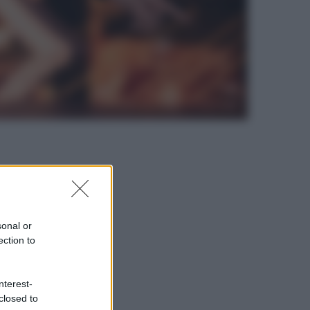
sonal or
ection to
nterest-
closed to