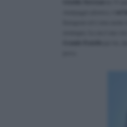
Giselda Torresan
ha 33 ann
un’i
stampaggio plastica, è
Instagram ed è stata anche i
montagna. La sua è una vit
Grande Fratello
per lei, d
prova.