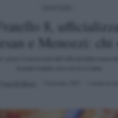
Grande Fratello
atello 8, ufficializza
esan e Menozzi: chi
 i primi 3 concorrenti NIP ufficiali della nuova e
Grande Fratello: ecco di chi si tratta
Luna De Massis
3 Settembre 2023
3 minuti di let