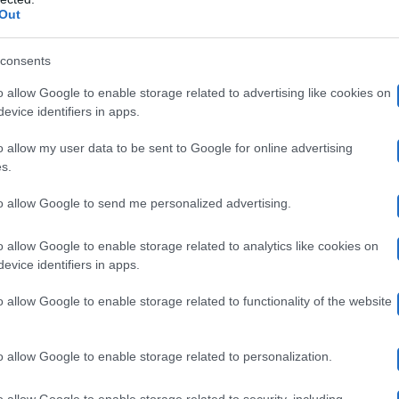
Out
consents
e concorrenti NIP
o allow Google to enable storage related to advertising like cookies on
evice identifiers in apps.
Inge
o allow my user data to be sent to Google for online advertising
i e si è appena laureato all’università di Parma in
s.
mo
empo, però, lavora anche nel mondo della moda come
to allow Google to send me personalized advertising.
lce e Gabbana e Missoni
. Sull’agenzia Trend Models, i
i apprende che è alto 186 cm. Per quanto riguarda i socia
o allow Google to enable storage related to analytics like cookies on
evice identifiers in apps.
 poco più di 6mila persone.
o allow Google to enable storage related to functionality of the website
o allow Google to enable storage related to personalization.
o allow Google to enable storage related to security, including