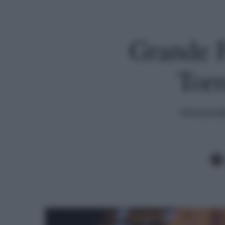
Grande Fr
Torr
Annunciati
Premi invio per cercare o ESC per uscire