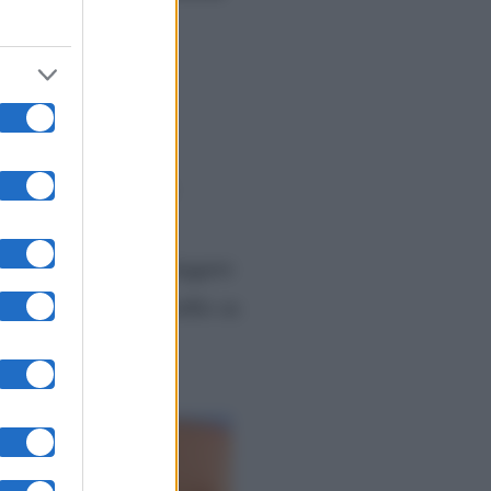
gneria gestionale e
dello
, sfilando per
nfatti, è possibile leggere
l, Vittorio ha un profilo su