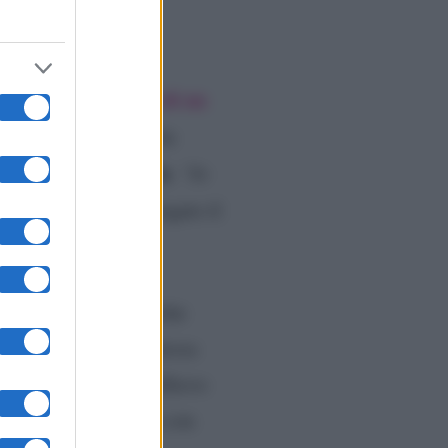
tidda – Il Coraggio di un
Giraud
l’evento, la
ha
Stati Uniti
l’Italia
i
e
.
“Io
oltre quello”,
ha spiegato il
geles
e tornare qualche
lippi
lavori con la stessa
icordiamo che l’ex allievo
rando così da vicino con