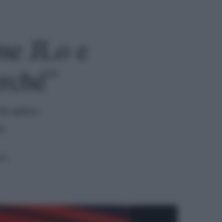
me JLo e
erché”
 ha speso
o
ra