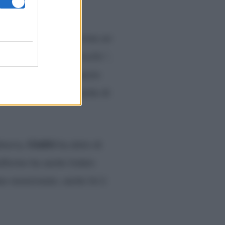
 anche lei, non sta ferma un
Maria ritrovo quel livello”,
, rimarcando come questo
no a stare al passo anche di
Giofrè
ttavia,
ha detto di
allerino ha anche lodato
nne menzionate, anche lei è