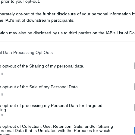
 prior to your opt-out.
rately opt-out of the further disclosure of your personal information by
he IAB’s list of downstream participants.
tion may also be disclosed by us to third parties on the IAB’s List of 
 that may further disclose it to other third parties.
 that this website/app uses one or more Google services and may gath
l Data Processing Opt Outs
libro
Giuseppe Giofrè
“Stidda
o il primo
di
, intitolato
including but not limited to your visit or usage behaviour. You may click 
 to Google and its third-party tags to use your data for below specifi
tappe
ballerino ripercorre le
più importanti della sua vit
o opt-out of the Sharing of my personal data.
ogle consent section.
In
bullismo
Amici di
sperienze di
, alla partecipazione ad “
Stati Uniti d’America
li
collaborando con popstar co
o opt-out of the Sale of my Personal Data.
In
te altre. Naturalmente, nel manoscritto non poteva ma
to opt-out of processing my Personal Data for Targeted
 come una persona che rispecchia esattamente l’immagi
ing.
In
sono state le uniche parole che l’ex allievo ha dedicato
o opt-out of Collection, Use, Retention, Sale, and/or Sharing
ersonal Data that Is Unrelated with the Purposes for which it
lected.