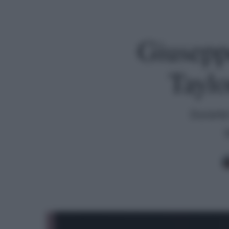
Giusepp
Taylo
Durante 
Premi invio per cercare o ESC per uscire