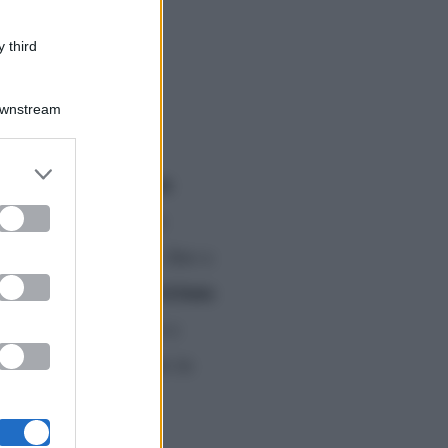
 third
Downstream
er and store
 – Il Coraggio di un
to grant or
ed purposes
a: dalla sua infanzia
 Maria De Filippi
“, fino a
Jennifer Lopez, Ariana
me
ncare un riferimento a
ne di sé che traspare in
conduttrice
 alla
.