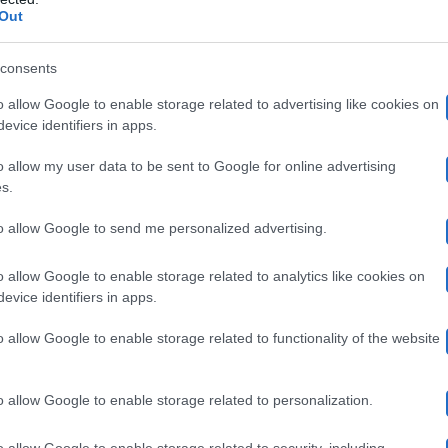
Out
om’è lavorare con Maria De Filippi”
consents
Giuseppe Giofrè,
S
svolta la presentazione del
libro di
“
o allow Google to enable storage related to advertising like cookies on
evice identifiers in apps.
Michela Giraud
ica
in veste di presentatrice. Durante 
o allow my user data to be sent to Google for online advertising
le principali differenze che ha trovato lavorando tra gl
s.
ia. Non ho mai fatto un’esperienza lavorativa in Italia 
to allow Google to send me personalized advertising.
.
o allow Google to enable storage related to analytics like cookies on
evice identifiers in apps.
Giuseppe
Los An
cifico se
decide ogni anno di lasciare
o allow Google to enable storage related to functionality of the website
De Fi
 per la presentatrice. Giofrè, infatti, trova che la
Jennifer Lopez
Taylor Swift
e della musica come
e
. R
o allow Google to enable storage related to personalization.
ballo
nei tour mondiali di entrambe le cantanti, collabo
o allow Google to enable storage related to security, including