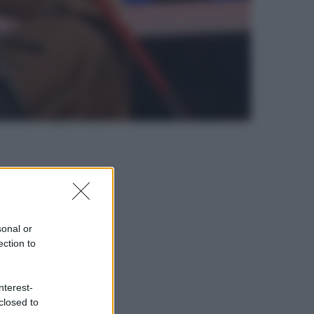
sonal or
ection to
nterest-
closed to