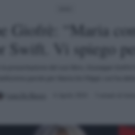
Amici
e Giofrè: “Maria co
r Swift. Vi spiego p
la presentazione del suo libro, Giuseppe Giofrè
bellissime parole per Maria De Filippi: cos'ha dett
Luna De Massis
6 Aprile 2024
3 minuti di lettu