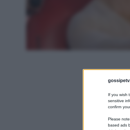
gossipetv
If you wish 
sensitive in
confirm your
Please note
based ads b