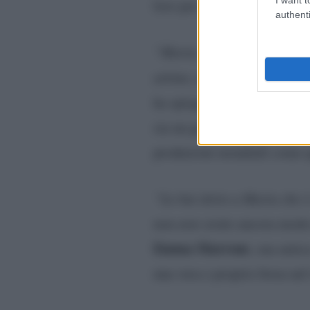
loro per diversi mesi.
authenti
“Maria, Jennifer e Taylor s
attimo, una donna stupenda.
Mich
ha spiegato Giuseppe.
merito
Ma
sia un grande
per
produzioni mondiali come q
“Lo hai detto a Maria che 
non aver avuto ancora modo d
Emma Marrone
, sua amic
una vera e proprio forza nel