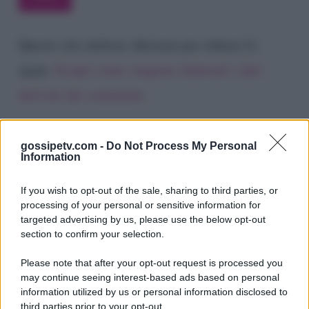
Questo sito utilizza Akismet per ridurre lo
spam.
Scopri come vengono elaborati i dati
derivati dai commenti
.
gossipetv.com -
Do Not Process My Personal
Information
If you wish to opt-out of the sale, sharing to third parties, or
processing of your personal or sensitive information for
targeted advertising by us, please use the below opt-out
section to confirm your selection.
Please note that after your opt-out request is processed you
Gossip e TV è un sito di MASTE S.r.l.
may continue seeing interest-based ads based on personal
viale Luigi Majno n. 21 - 20129 Milano (MI)
information utilized by us or personal information disclosed to
P.Iva 10909580960
third parties prior to your opt-out.