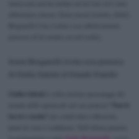
interessata non ha tardato ad arrivare ed è stata
abbastanza sincera. Senza mezzi termini, difatti,
Bruganelli le ha rivelato cosa effettivamente
pensasse di lei mentre era nel reality.
Sonia Bruganelli rivela cosa pensava
di Giulia Salemi al Grande Fratello
Giulia Salemi
è solita invitare personaggi del
“Non lo
mondo dello spettacolo nel suo podcast
faccio x moda”
per condividere riflessioni,
punti di vista e confidenze. Nell’ultima puntata
Sonia Bruganelli
la protagonista è stata
, con la