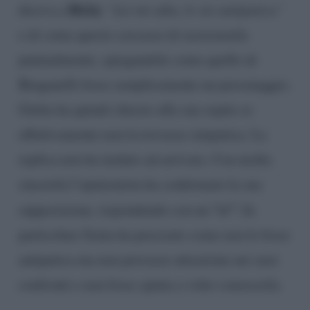
Ricky
diceva a
“Lei mi odia, le sto antipatica”
e di come questo cercasse di rassicurarla
puntualmente, spiegandole come quello di
Bruganelli fosse semplicemente un personaggio.
Giulia ha quindi chiesto alla sua ospite se
effettivamente non la trovasse simpatica. La
replica non ha tardato ad arrivare. Con molta
sincerità l’opinionista ha confermato la sua
“si”
supposizione, rispondendo con un
. In
particolare Sonia ha precisato come non le fosse
antipatica ma non provasse attrazione nei suoi
confronti e non fosse spinta a voler conoscerla.