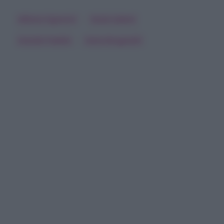
Alfonso Signorini
Giulia Salemi
Grande Fratello
Sonia Bruganelli