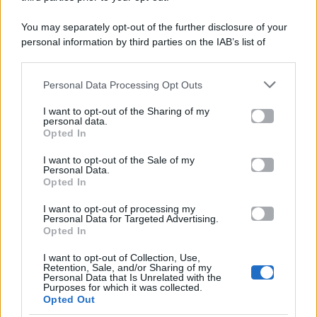
You may separately opt-out of the further disclosure of your
personal information by third parties on the IAB’s list of
Categorie
downstream participants.
Gossip
Personal Data Processing Opt Outs
This information may also be disclosed by us to third parties
on the IAB’s List of Downstream Participants that may further
I want to opt-out of the Sharing of my
Televisione
disclose it to other third parties.
personal data.
Opted In
Please note that this website/app uses one or more Google
services and may gather and store information including but
I want to opt-out of the Sale of my
Programmi TV
Personal Data.
not limited to your visit or usage behaviour. You may click to
Opted In
grant or deny consent to Google and its third-party tags to
Amici
use your data for below specified purposes in below Google
I want to opt-out of processing my
consent section.
Personal Data for Targeted Advertising.
Opted In
Ballando Con Le Stelle
I want to opt-out of Collection, Use,
Retention, Sale, and/or Sharing of my
Grande Fratello
Personal Data that Is Unrelated with the
Purposes for which it was collected.
Opted Out
Isola Dei Famosi