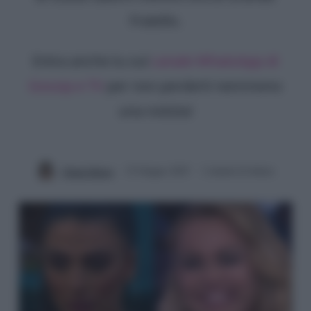
Fratello.
Entra anche tu sul
canale WhatsApp di
Gossip e TV
per non perderti nemmeno
una notizia!
Chiara Russo
23 Giugno 2025
2 minuti di lettura