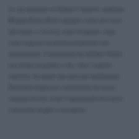
La sua opinione su Salemi è tuttavia cambiata.
Bruganelli ha difatti spiegato come nel corso
del tempo si sia resa conto di quanto valga
come ragazza sia professionalmente che
umanamente. L’opinionista ha definito Giulia
una donna in gamba e che, oltre l’aspetto
esteriore, ha anche una spiccata intelligenza.
Entrambe hanno poi commentato di essere
contente di aver avuto l’opportunità di essersi
conosciute meglio e riscoperte.