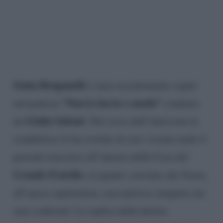
Sonia Bruganelli
è stata recentemente ospite
“Non lo faccio x moda”
nel podcast
condotto
Giulia Salemi
da
. Nel corso dell’intervista la
conduttrice le ha rivelato di aver vissuto male il
periodo trascorso all’interno della Casa del
Grande Fratello
, in quanto convinta che Sonia,
all’epoca opinionista, non nutrisse simpatia nei
suoi confronti. La replica della diretta