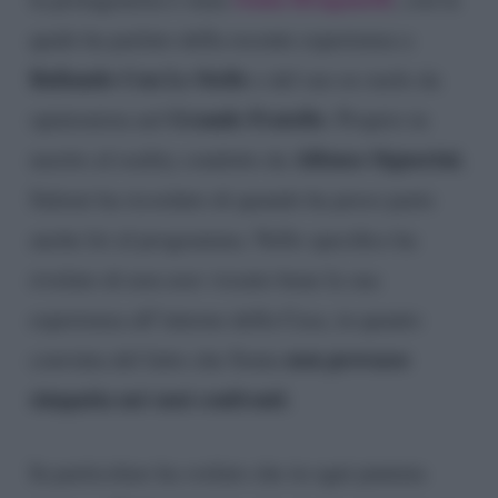
quale ha parlato della recente esperienza a
Ballando Con Le Stelle
e del suo ex ruolo da
Grande Fratello
opinionista nel
. Proprio in
Alfonso Signorini
merito al reality condotto da
,
Salemi ha ricordato di quando ha preso parte
anche lei al programma. Nello specifico ha
rivelato di non aver vissuto bene la sua
esperienza all’interno della Casa, in quanto
non provasse
convinta del fatto che Sonia
simpatia nei suoi confronti
.
In particolare ha svelato che in ogni puntata