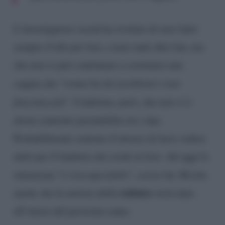
L’investigatore social ha rivelato di aver fatto
sempre il tifo per loro, come tanti altri fan, ma
che non si può continuare a sostenere una
coppia che “
ormai ha dei problemi e non
funziona più
“. Conferma, però, che non vi è
alcun contratto prestabilito tra i due.
Probabilmente sentono il dovere di farsi vedere
uniti per il fandom che crede in loro. Ad oggi la
situazione “
è irrecuperabile
“, scrive lui. Rivela
rottura
anche che la notizia della
verrà data
all’inizio del prossimo anno.