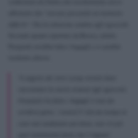
confermata da Giulia che recentemente aveva
affermato che “
stavano passando un momento
difficile
“. Ora la relazione sembra agli sgoccioli.
Secondo quanto riportato da Rosica, infatti,
Pierpaolo avrebbe fatto i bagagli e si sarebbe
trasferito altrove.
“
A seguito dei miei scoop recenti dove
raccontavo la storia oramai agli sgoccioli,
Pierpaolo ha fatto i bagagli e vive da
un’altra parte. I motivi?!? Già da tempo le
cose non andavano più bene, non c’è più
quel sentimento forte che li legava
“.