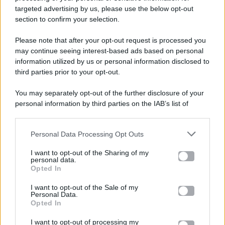
targeted advertising by us, please use the below opt-out
section to confirm your selection.
Please note that after your opt-out request is processed you
Gossip e TV è un sito di MASTE S.r.l.
may continue seeing interest-based ads based on personal
viale Luigi Majno n. 21 - 20129 Milano (MI)
information utilized by us or personal information disclosed to
P.Iva 10909580960
third parties prior to your opt-out.
You may separately opt-out of the further disclosure of your
personal information by third parties on the IAB’s list of
Categorie
downstream participants.
Gossip
Personal Data Processing Opt Outs
This information may also be disclosed by us to third parties
on the IAB’s List of Downstream Participants that may further
I want to opt-out of the Sharing of my
Televisione
disclose it to other third parties.
personal data.
Opted In
Please note that this website/app uses one or more Google
services and may gather and store information including but
I want to opt-out of the Sale of my
Programmi TV
Personal Data.
not limited to your visit or usage behaviour. You may click to
Opted In
grant or deny consent to Google and its third-party tags to
Amici
use your data for below specified purposes in below Google
I want to opt-out of processing my