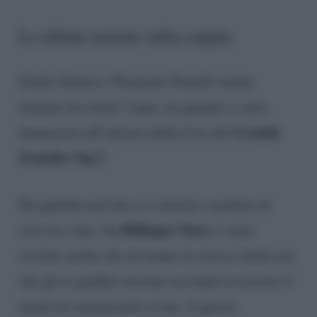
Le ultime notizie sulla coppia
Giulia Salemi e Pierpaolo Petrelli stanno
insieme da ormai 3 anni, da quando si sono
Grande
innamorati all’interno della Casa del
Fratello Vip 5
.
Da qualche periodo si è iniziato a parlare di
Dillinger News
crisi tra i due. Su
, è stato
rivelato anche che da tempo la storia è finita ma
che gli ex gieffini stavano cercando di trovare il
modo di comunicarlo ai fan. A questa