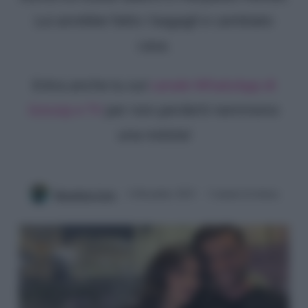
Lui avrebbe fatto i bagagli e cambiato
casa.
Entra anche tu sul
canale WhatsApp di
Gossip e TV
per non perderti nemmeno
una notizia!
Benedetta Certa
6 Dicembre 2023
3 minuti di lettura