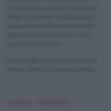
precisare che non esiste alcun contratto che li
obbliga a stare insieme. Se temporeggiano a
spiegare la loro situazione è proprio perché
tengono alla relazione in quanto è “
la più
importante della loro vita
“.
Lo scoop di Rosica, a pochi giorni da questo
annuncio, ottiene così sempre più conferme.
Giulia Salemi
Pierpaolo Pretelli