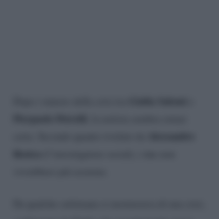
Giulia Salemi
Dopo i rumors della crisi tra
e
Pierpaolo Petrelli
, la notizia sembra ormai
Alessandro
certa. Secondo quanto rivelato da
Rosica
(l’investigatore social), i due non
vivrebbero più assieme.
Da qualche settimana si mormorava di una crisi,