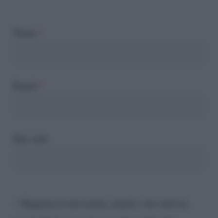
Nome
*
Email
*
Sito web
Registra il mio nome, email e sito web su