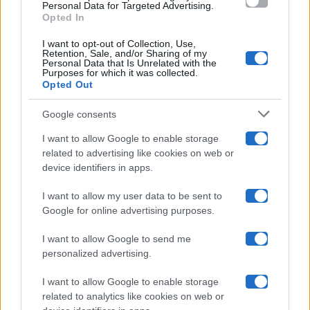
consent section.
Personal Data for Targeted Advertising.
Opted In
Ballando Con Le Stelle
I want to opt-out of Collection, Use,
Retention, Sale, and/or Sharing of my
Grande Fratello
Personal Data that Is Unrelated with the
Purposes for which it was collected.
Opted Out
Isola Dei Famosi
Google consents
Pechino Express
I want to allow Google to enable storage
related to advertising like cookies on web or
Uomini E Donne
device identifiers in apps.
I want to allow my user data to be sent to
Google for online advertising purposes.
Maste S.r.l.
I want to allow Google to send me
Chi siamo
personalized advertising.
Collabora con noi
I want to allow Google to enable storage
related to analytics like cookies on web or