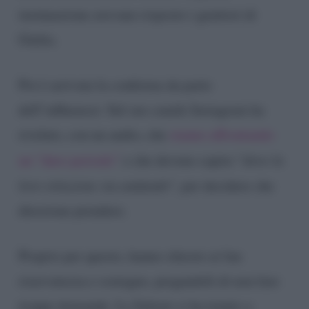
insinuazione avevano risposto i genitori di
Giulia.
Poi è arrivata la conferma da parte
dell’influencer. Sul suo canale Instagram ha
rivelato, con un audio, che
stanno affrontando
un “duro periodo”
e che devono capire “
dove la
loro relazione sta andando
“, per decidere che
direzione prendere.
Proprio per questo, hanno chiesto ai fan
riservatezza e sostegno, pregandoli di non fare
troppe domande. La Salemi ci ha tenuto a