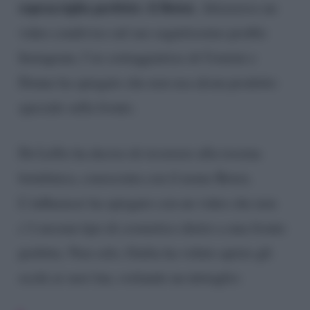
sopracciglia perfette: il Botox
. Attraverso un
video condiviso sul suo seguitissimo profilo
Instagram, l’ex corteggiatrice di Uomini e
Donne ha spiegato che non usa alcun prodotto
speciale sulla fronte.
De Lellis ha deciso di ricorrere alla tossina
botulinica, conosciuta con il nome Botox.
L’influencer ha spiegato con un video che non
c’è nessun tipo di cosmetico dietro a una fronte
perfetta. Non solo, Giulia ha voluto aprire gli
occhi ai suoi fan, svelando un dettaglio: