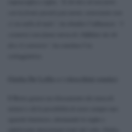
sopracciglia e ciglia.
“E chi dice di non farlo
con la fronte paralizzata mente, nonostante non
ci sia nulla di male”
, ha ribadito l’influencer.
“I
cosmetici non fanno miracoli. Diffidate da chi
dice il contrario”
, ha concluso l’ex
corteggiatrice.
Giulia De Lellis e i ritocchini estetici
Il Botox genera un rilassamento dei muscoli
mimici e dà la possibilità di avere sempre uno
sguardo luminoso, attenuando le rughe e
addolcendo determinati tratti del volto. Giulia,