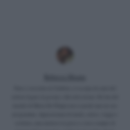
Rebecca Megna
Nata e cresciuta in Calabria, si occupa da anni del
settore legato al gossip e alla televisione. Da fan del
mondo di Maria De Filippi non si perde mai un suo
programma. Appassionata di moda, calcio, viaggi e
scrittura, ama mettersi in gioco e cerca sempre di