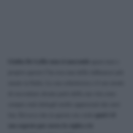
Giulia De Lellis non si nasconde
quasi mai e
proprio questo l’ha resa una delle influencer più
amate in Italia. La sua schiettezza e il suo modo
di raccontare alcune parti della sua vita sono
sempre stati dettagli molto apprezzati dai suoi
qual è il
fan. Ed ecco che in queste ore svela
suo segreto per avere le ciglia o le