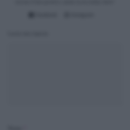
trovare il lato positivo, anche in un reality show!
Facebook
Instagram
Lascia una risposta
Nome
*