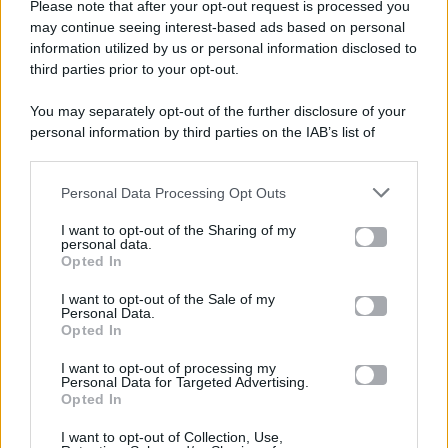
Please note that after your opt-out request is processed you
Gossip e TV è un sito di MASTE S.r.l.
may continue seeing interest-based ads based on personal
viale Luigi Majno n. 21 - 20129 Milano (MI)
information utilized by us or personal information disclosed to
third parties prior to your opt-out.
P.Iva 10909580960
You may separately opt-out of the further disclosure of your
personal information by third parties on the IAB’s list of
Categorie
downstream participants.
Gossip
Personal Data Processing Opt Outs
This information may also be disclosed by us to third parties
on the IAB’s List of Downstream Participants that may further
I want to opt-out of the Sharing of my
Televisione
disclose it to other third parties.
personal data.
Opted In
Please note that this website/app uses one or more Google
services and may gather and store information including but
I want to opt-out of the Sale of my
Programmi TV
Personal Data.
not limited to your visit or usage behaviour. You may click to
Opted In
grant or deny consent to Google and its third-party tags to
use your data for below specified purposes in below Google
Amici
I want to opt-out of processing my
consent section.
Personal Data for Targeted Advertising.
Opted In
Ballando Con Le Stelle
I want to opt-out of Collection, Use,