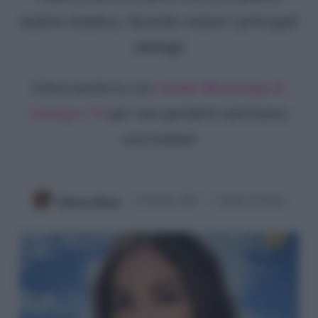
aiutino estetico, facendo notare i principali
dettagli
Entra anche tu sul
canale WhatsApp di
Gossip e TV
per non perderti nemmeno
una notizia!
Rebecca Megna
25 Ottobre 2023
3 minuti di lettura