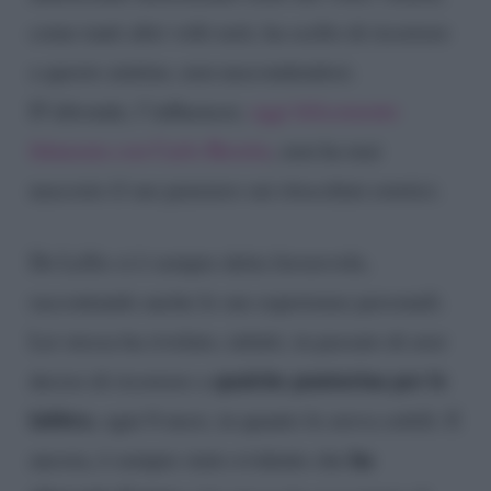
come tanti altri volti noti, ha scelto di ricorrere
a questo aiutino, non nascondendosi.
D’altronde, l’influencer,
oggi felicemente
fidanzata con Carlo Beretta
, non ha mai
nascosto il suo pensiero sui ritocchini estetici.
De Lellis si è sempre detta favorevole,
raccontando anche le sue esperienze personali.
Lei stessa ha rivelato, infatti, in passato di aver
qualche punturina per le
deciso di ricorrere a
labbra
, ogni 8 mesi, in quanto le aveva sottili. E
ha
ancora, è sempre stato evidente che