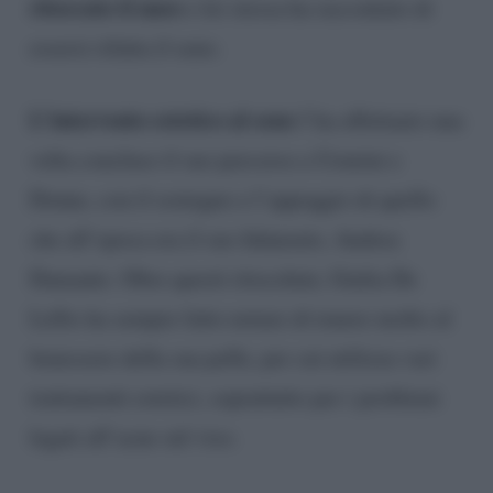
ritoccato il naso
e lei stessa ha raccontato di
essersi rifatta il seno.
L’intervento estetico al seno
l’ha effettuato una
volta concluso il suo percorso a Uomini e
Donne, con il sostegno e l’appoggio di quello
che all’epoca era il suo fidanzato, Andrea
Damante. Oltre questi ritocchini, Giulia De
Lellis ha sempre fatto notare di tenere molto al
benessere della sua pelle, per cui utilizza vari
trattamenti estetici, soprattutto per i problemi
legati all’acne sul viso.