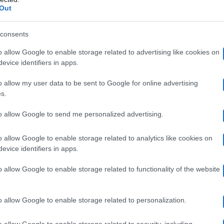
Out
ica al Gemelli
(ospedale di Roma, ndr), alle 13.00 sareb
ta e in massima riservatezza
“, scrive nelle sue storie 
consents
empo ha diviso il web: da una parte chi la difende per 
o allow Google to enable storage related to advertising like cookies on
evice identifiers in apps.
e il naso. E nemmeno il tempo di far circolare l’indiscrez
o allow my user data to be sent to Google for online advertising
rie social compare una foto: si vede solo la spesa poggiat
s.
na traccia. Nessun volto, nessun dettaglio riconoscibile
to allow Google to send me personalized advertising.
Amedeo Venza
momento così delicato? Secondo
, sì. “
È o
o allow Google to enable storage related to analytics like cookies on
viso in una sola storia? No.
È un lieto evento
“, conclude
evice identifiers in apps.
o allow Google to enable storage related to functionality of the website
già partorendo e chi pensa sia solo una voce di corridoio
ioni – era nei primi giorni di ottobre, ma nulla è conf
o allow Google to enable storage related to personalization.
ny Effe
stanno vivendo queste ore lontano dai riflettori
o allow Google to enable storage related to security, including