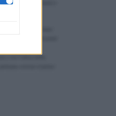
ggere la propria intimità è
 arrivata pochi mesi dopo
r e il rapper sono diventati
la coppia ha sempre
za e ora l’attesa della
 potranno scrivere il primo