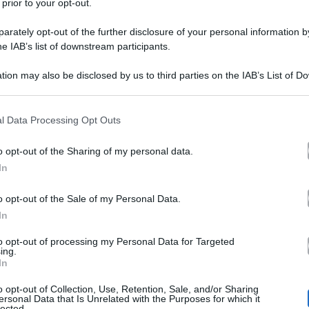
 prior to your opt-out.
rately opt-out of the further disclosure of your personal information by
he IAB’s list of downstream participants.
tion may also be disclosed by us to third parties on the IAB’s List of 
 that may further disclose it to other third parties.
 that this website/app uses one or more Google services and may gath
l Data Processing Opt Outs
Giulia De Lellis
anto atteso parto di
. L’influencer e il
including but not limited to your visit or usage behaviour. You may click 
 to Google and its third-party tags to use your data for below specifi
al diventare genitori della loro prima figlia, Priscilla
o opt-out of the Sharing of my personal data.
ogle consent section.
In
 sarebbe imminente: la coppia si troverebbe già in ospe
 dettaglio che ha fatto drizzare le antenne ai fan più at
o opt-out of the Sale of my Personal Data.
In
atto sorgere più di un dubbio. E a fare chiarezza ci pens
to opt-out of processing my Personal Data for Targeted
ing.
In
partorito? L’indiscrezione e la (presunta
o opt-out of Collection, Use, Retention, Sale, and/or Sharing
ersonal Data that Is Unrelated with the Purposes for which it
lected.