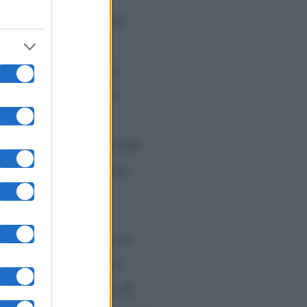
be stata ricoverata per
Instagram. Un
aver scelto la privacy
ione, che l’influencer
a alla cassa del
. Una mossa strategica per
vvio che sono storie per
.
. La data prevista per il
ermato. Una cosa però è
, nel massimo riserbo. E,