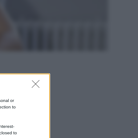
sonal or
ection to
nterest-
closed to