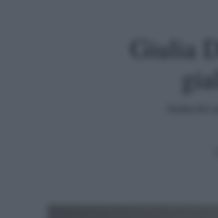
Giulia D
gia
Giulia De Le
Premi invio per cercare o ESC per uscire