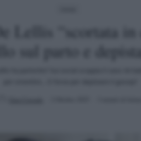
Gossip
e Lellis “scortata in 
llo sul parto e depist
llis ha partorito? Sui social scoppia il caso: lei b
per smentire... O forse per depistare il gossip?
Gaia Corrado
2 Ottobre 2025
3 minuti di lettu