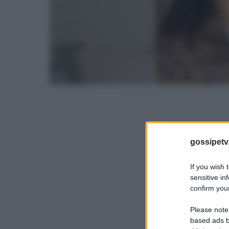
gossipetv
If you wish 
sensitive in
confirm your
Please note
based ads b