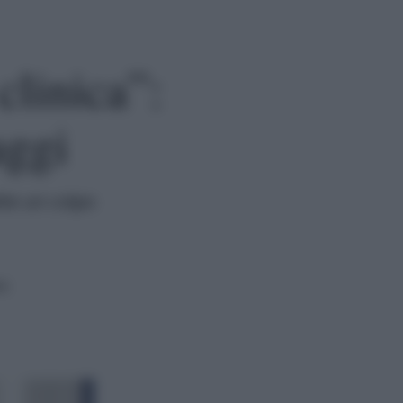
clinica”:
aggi
atte un colpo
ra