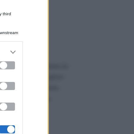
 third
Downstream
er and store
Tony Effe
 compagno
to grant or
ed purposes
. Secondo quanto riportato da
dale, pronta ad accogliere
tenti: qualcosa non torna.
a l’esperto di gossip.
) smentita