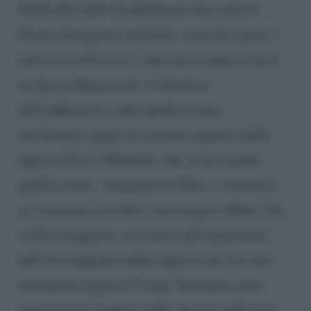
Giulia De Lellis ha pubblicato una serie di
Stories Instagram invitando i suoi fan
(quasi 5
milioni di followers)
a dare un’occhiata al post
di Aurora Ramazzotti. L’obiettivo
dell’influencer è stato quello di dare
un’ulteriore spinta al concetto espresso dalla
figlia di Eros e Michelle, che, in un mondo –
quello social – dominato da filtri e ‘correttori’,
si è mostrata con tutti i suoi pregi e difetti. Una
scelta coraggiosa, resa ancor più importante
dall’età anagrafica della ragazza che sui suoi
documenti registra 23 anni. Insomma, mica
roba da poco mettersi sulla ‘piazza’ della rete