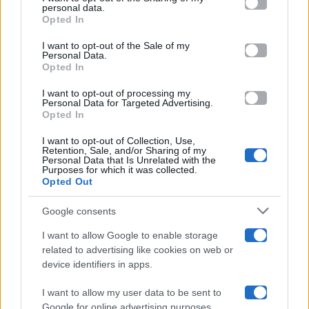
Televisione
disclose it to other third parties.
personal data.
Opted In
Please note that this website/app uses one or more Google
services and may gather and store information including but
I want to opt-out of the Sale of my
Programmi TV
Personal Data.
not limited to your visit or usage behaviour. You may click to
Opted In
grant or deny consent to Google and its third-party tags to
Amici
use your data for below specified purposes in below Google
I want to opt-out of processing my
consent section.
Personal Data for Targeted Advertising.
Opted In
Ballando Con Le Stelle
I want to opt-out of Collection, Use,
Retention, Sale, and/or Sharing of my
Grande Fratello
Personal Data that Is Unrelated with the
Purposes for which it was collected.
Opted Out
Isola Dei Famosi
Google consents
Pechino Express
I want to allow Google to enable storage
related to advertising like cookies on web or
Uomini E Donne
device identifiers in apps.
I want to allow my user data to be sent to
Google for online advertising purposes.