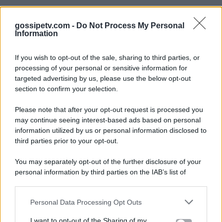
gossipetv.com -
Do Not Process My Personal
Information
If you wish to opt-out of the sale, sharing to third parties, or
processing of your personal or sensitive information for
targeted advertising by us, please use the below opt-out
section to confirm your selection.
Please note that after your opt-out request is processed you
Gossip e TV è un sito di MASTE S.r.l.
may continue seeing interest-based ads based on personal
viale Luigi Majno n. 21 - 20129 Milano (MI)
information utilized by us or personal information disclosed to
P.Iva 10909580960
third parties prior to your opt-out.
You may separately opt-out of the further disclosure of your
personal information by third parties on the IAB’s list of
Categorie
downstream participants.
Gossip
Personal Data Processing Opt Outs
This information may also be disclosed by us to third parties
on the IAB’s List of Downstream Participants that may further
I want to opt-out of the Sharing of my