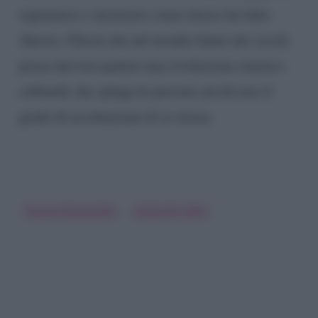
esprimersi e mostrarsi come invece ha fatto
Aurora. Chissà che nel mondo fatato dei social
possa davvero partire una rivoluzione estetico-
culturale che spinga le persone ad elevare il
grado di accettazione di se stesse.
Aurora Ramazzotti
Giulia De Lellis