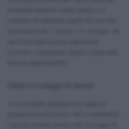
mostrando foruncoli e sfoghi cutanei se si
considera che tantissimi a quell’età e non solo
(tantissimi anche i ‘navigati’ e le ‘navigate’ che
pur di nascondere piccole imperfezioni
ricorrono a stratagemmi ‘digitali’)
fanno carte
false per apparire perfetti.
Giulia e il coraggio di Aurora
Giulia
ha inoltre dichiarato che, seppur in
passato ha provato diverse volte a sensibilizzare
i suoi fan sul tema, mai ha avuto il coraggio di