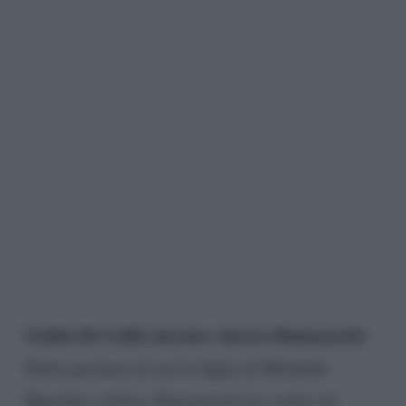
Giulia De Lellis incensa Aurora Ramazzotti
.
Nella giornata di ieri la figlia di Michelle
Hunziker ed Eros Ramazzotti ha scritto un