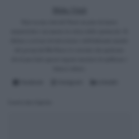
Mirko Vitali
Nato in una città del Nord, un paio di lauree
umanistiche e un master in critica dello spettacolo. Si
diletta a scrivere di televisione e dell'infernale mondo
del gossip del Bel Paese (è convinto che qualcuno
dovrà pur farlo questo ingrato mestiere di spifferare i
fattacci altrui).
Facebook
Instagram
LinkedIn
Lascia una risposta