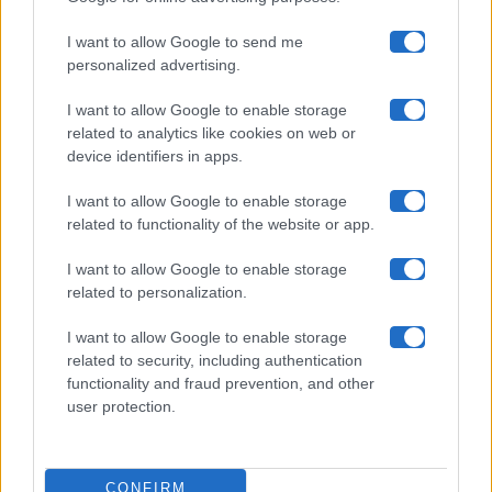
Maste S.r.l.
I want to allow Google to send me
Chi siamo
personalized advertising.
Collabora con noi
I want to allow Google to enable storage
related to analytics like cookies on web or
device identifiers in apps.
Contatti
I want to allow Google to enable storage
Privacy Policy
related to functionality of the website or app.
Cookie Policy
I want to allow Google to enable storage
related to personalization.
Pubblicità
I want to allow Google to enable storage
related to security, including authentication
functionality and fraud prevention, and other
user protection.
© 2026 Gossip e Tv. email:
redazione@gossipetv.com
-
Preferenze Privacy
- Riproduzione riservata - Photo
CONFIRM