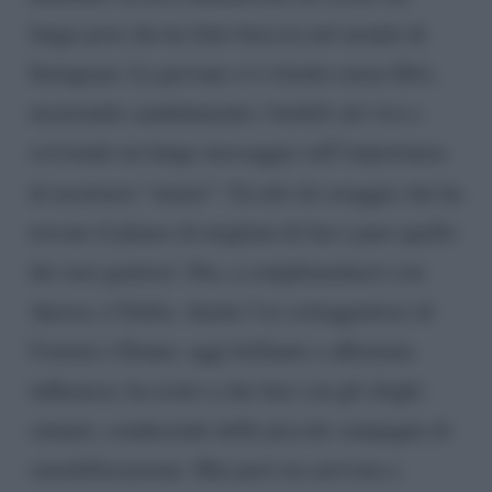
lungo post che ha fatto breccia nel mondo di
Instagram. La giovane si è ritratta senza filtri,
mostrando candidamente i brufoli sul viso e
scrivendo un lungo messaggio sull’importanza
di mostrarsi “
umani
“. Un atto di coraggio che ha
trovato il plauso di migliaia di fan e pure quello
dei suoi genitori. Ora, a complimentarsi con
Aurora, è Giulia. Anche l’ex corteggiatrice di
Uomini e Donne, oggi brillante e affermata
influencer, ha avuto a che fare con gli sfoghi
cutanei, conducendo delle piccole campagne di
sensibilizzazione. Mai però era arrivata a