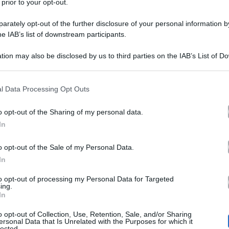
 prior to your opt-out.
rately opt-out of the further disclosure of your personal information by
he IAB’s list of downstream participants.
tion may also be disclosed by us to third parties on the IAB’s List of 
 that may further disclose it to other third parties.
 that this website/app uses one or more Google services and may gath
l Data Processing Opt Outs
including but not limited to your visit or usage behaviour. You may click 
 to Google and its third-party tags to use your data for below specifi
o opt-out of the Sharing of my personal data.
ogle consent section.
ratello Vip
sta stringendo già dei bei rapporti, in app
In
Charlie Gnocchi
one con cui ha legato di più ci sono
e
o opt-out of the Sale of my Personal Data.
In
 una chiacchierata bella e sincera. Si sono ritrovati a c
 uno e dell’altra. Elenoire ha raccontato di aver lascia
to opt-out of processing my Personal Data for Targeted
ing.
In
rio di avere figli. Per lei amare una persona vuol dire a
o opt-out of Collection, Use, Retention, Sale, and/or Sharing
 quando sono così grandi.
ersonal Data that Is Unrelated with the Purposes for which it
lected.