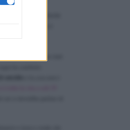
ti. Devi accettarla. Anche
. Certo sicuramente ti
evo suicidare io…”
o al suicidio ci sono stati
 regia ha cambiato
i suicidio
e la cosa non è
i è tolto la vita a soli 35
 cui si dovrebbe parlare di
enoire e luca e credo che