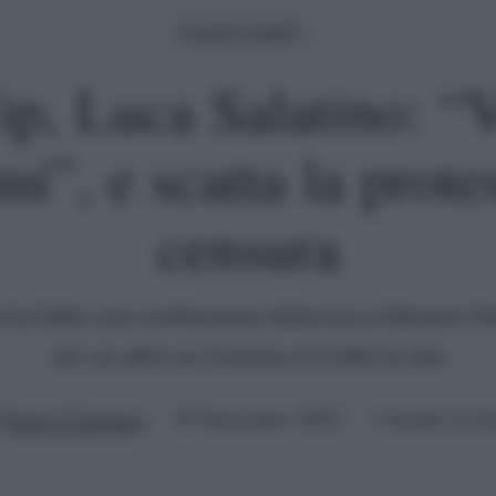
Grande Fratello
p, Luca Salatino: “
i”, e scatta la prote
censura
a ha fatto una confessione dolorosa a Elenoire Fe
ieri un altro ex tronista si è tolto la vita
Ilaria Columpsi
22 Settembre 2022
3 minuti di le