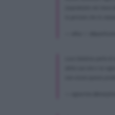
(soprattutto nel mese d
le persone che lo sta
— våluz ☾ (@queIIico
Luca Salatino parla di 
della sua vita e la reg
non esista questo pro
— signurina (@maryli