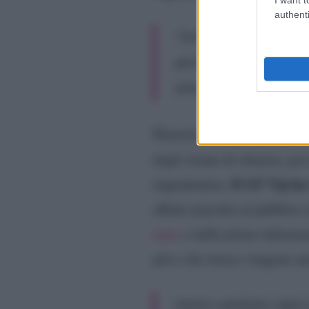
authenti
“Cercare di respingere 
perché è uno stato d’an
alimenta tante sensazi
Elenoire concordava con ciò
degli istanti di silenzio, po
Il GF Vip ha 
inquadratura.
affatto piaciuta al pubblico
anni
, e dalle prime informa
più e che invece vengono an
hanno cambiato regia i