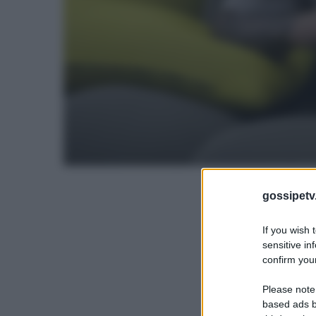
gossipetv
If you wish 
sensitive in
confirm your
Please note
based ads b