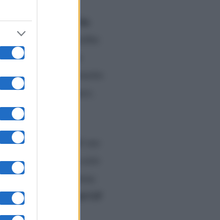
e di Luca Salatino: ha
cato, ma nessuno avrebbe
 a non giudicare una
uto certi pensieri permette
 finalmente trovato pace,
lenoire ha parlato del suo
cattiva abitudine di certe
mmesso di conoscere bene
Luca ha parlato al GF
are