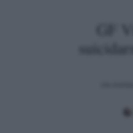
GF Vi
suicidarm
L'ex tronist
Premi invio per cercare o ESC per uscire