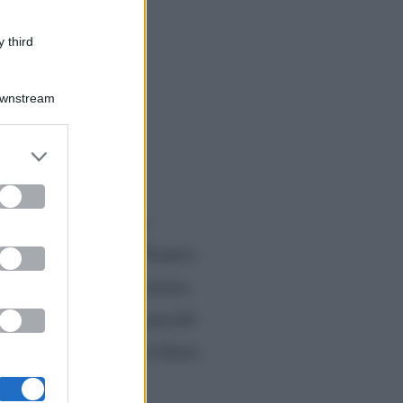
 third
Downstream
er and store
to grant or
ed purposes
arenza già abbastanza
Elenoire Ferruzzi
. Proprio
hiacchierare di esperienze,
to un uomo che amava perché
nche questo, lasciarla libera