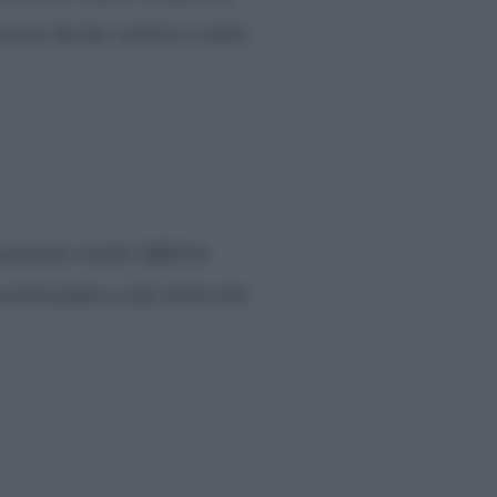
corso da far sentire a tutte
momento molto difficile
 continuiamo a far finta che