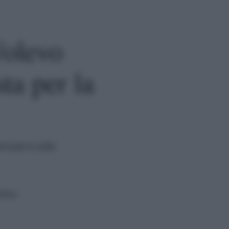
Volevo
sta per la
rruzzi e solo
ttura