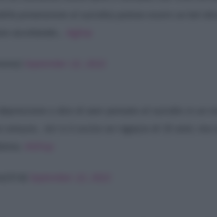
ella prevenzione al suicidio) poteva essere un bel dis
vano ascoltando…
#gfvip
menoi)
September 22, 2022
depressione e dice di aver pensato al suicidio in un 
ia censura.. ieri si è ucciso un ragazzo di 35 anni, ma
blema.
#GFvip
ne2514)
September 22, 2022