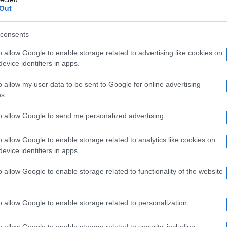
Out
confession
si aspetti e punti di vista, poi è arrivata la
consents
Uomini e Donne
resentato a
come un ragazzo sì compli
o allow Google to enable storage related to advertising like cookies on
 dentro. Motivo per il quale tutti dovrebbero imparare
evice identifiers in apps.
 fortuna è un periodo superato, ma il fatto che abbia av
o allow my user data to be sent to Google for online advertising
fidanzata Soraia
crime che versa per la
. Sente di avere
s.
stare commuoversi per questo.
to allow Google to send me personalized advertising.
o allow Google to enable storage related to analytics like cookies on
ontati e aperti su argomenti come ansia e depressione. E
evice identifiers in apps.
depressione
offerto di
, portando all’attenzione anche la 
o allow Google to enable storage related to functionality of the website
ignorarla.
“Se ne parla poco”
, ha detto. Salatino ha a
enderle. Ne ha provate di simili anche lui, in particol
o allow Google to enable storage related to personalization.
o allow Google to enable storage related to security, including