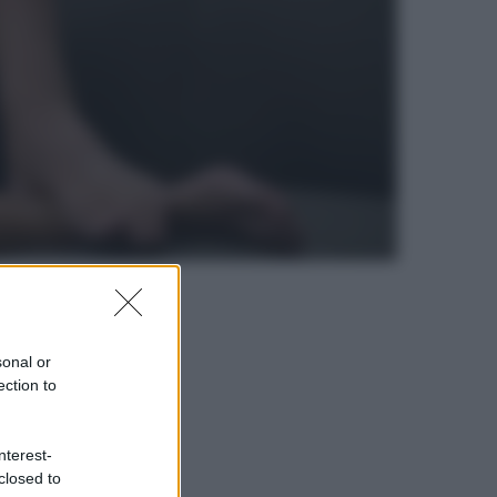
sonal or
ection to
nterest-
closed to