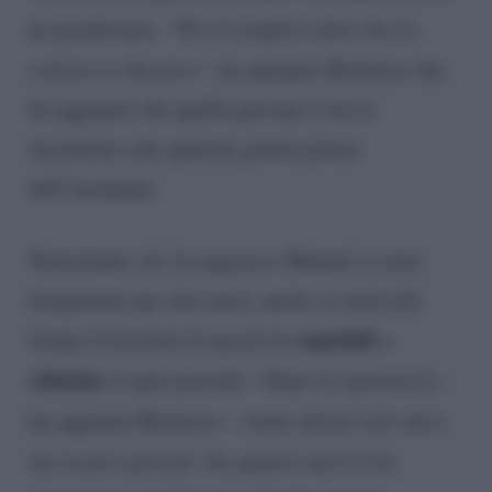
ha paralizzato.
“Per il semplice fatto che la
conoscevo da poco”
, ha spiegato Bortuzzo che
ha aggiunto che quella giovane l’aveva
incontrata solo qualche giorno prima
dell’incidente.
Nonostante ciò, la ragazza e Manuel si sono
frequentati per otto mesi, anche se metà del
ospedali
tempo il triestino lo passò tra
e
cliniche
in quel periodo. “
Dopo la sparatoria –
ha aggiunto Bortuzzo
– siamo durati otto mesi,
ma tu devi pensare che quattro mesi li ho