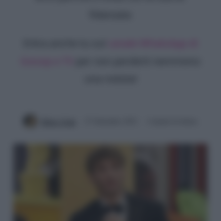
fidanzata
Entra anche tu sul
canale WhatsApp di
Gossip e TV
per non perderti nemmeno
una notizia!
Mirko Vitali
27 Settembre 2021
3 minuti di lettura