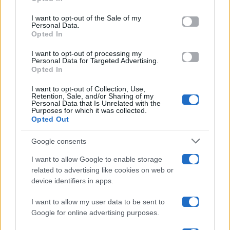
Please note that this website/app uses one or more Google
services and may gather and store information including but
I want to opt-out of the Sale of my
Programmi TV
Personal Data.
not limited to your visit or usage behaviour. You may click to
Opted In
grant or deny consent to Google and its third-party tags to
use your data for below specified purposes in below Google
Amici
I want to opt-out of processing my
consent section.
Personal Data for Targeted Advertising.
Opted In
Ballando Con Le Stelle
I want to opt-out of Collection, Use,
Retention, Sale, and/or Sharing of my
Grande Fratello
Personal Data that Is Unrelated with the
Purposes for which it was collected.
Opted Out
Isola Dei Famosi
Google consents
Pechino Express
I want to allow Google to enable storage
related to advertising like cookies on web or
Uomini E Donne
device identifiers in apps.
I want to allow my user data to be sent to
Google for online advertising purposes.
Maste S.r.l.