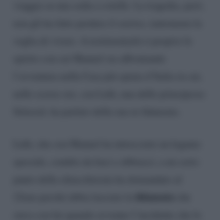
viaggia su una sedia a rotelle. La tragedia, però,
non gli ha fatto perdere il sorriso, tantomeno la
voglia di vivere. A testimoniarlo è proprio lo
spirito con cui Manuel sta affrontando
l’avventura nella Casa più spiata d’Italia in cui,
nelle scorse ore, con Lulù, una delle principesse
Selassié, ha parlato della sua ex fidanzata.
Lulù, che con Manuel ha intrecciato un legame
speciale, condito da baci e abbracci, a un certo
punto della chiacchierata ha domandato al
fidanzata
22ene perché abbia lasciato la
che
stava con lui quando avvenne l’incidente che lo