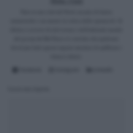
Nato in una città del Nord, un paio di lauree
umanistiche e un master in critica dello spettacolo. Si
diletta a scrivere di televisione e dell'infernale mondo
del gossip del Bel Paese (è convinto che qualcuno
dovrà pur farlo questo ingrato mestiere di spifferare i
fattacci altrui).
Facebook
Instagram
LinkedIn
Lascia una risposta