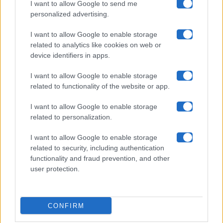
I want to allow Google to send me
Chi siamo
personalized advertising.
Collabora con noi
I want to allow Google to enable storage
related to analytics like cookies on web or
device identifiers in apps.
Contatti
I want to allow Google to enable storage
Privacy Policy
related to functionality of the website or app.
Cookie Policy
I want to allow Google to enable storage
related to personalization.
Pubblicità
I want to allow Google to enable storage
related to security, including authentication
functionality and fraud prevention, and other
user protection.
© 2026 Gossip e Tv. email:
redazione@gossipetv.com
-
Preferenze Privacy
- Riproduzione riservata - Photo
CONFIRM
Credits: Le immagini presenti in questo sito sono di
proprietà di Maste Srl