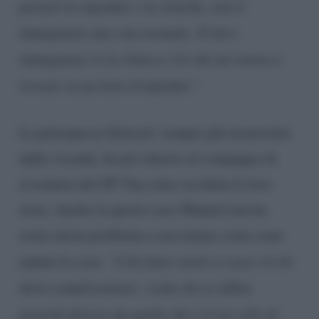
passati in ospedale e in cliniche, non ti
immaginare una vita normale. Ti devi
immaginare io in clinica e lei che mi veniva a
trovare su un letto d’ospedale”.
La principessa Selassié, sempre più incuriosita
dalla vicenda, ha poi chiesto al compagno di
avventura del GF Vip come sia finita la love
story. Anche in questo caso Manuel non ha
avuto alcun problema a raccontare come sono
andate le cose:
“L’ho fatta venire a casa e le ho
detto semplicemente: credo che io abbia
priorità diverse da quello che è il tuo stile di