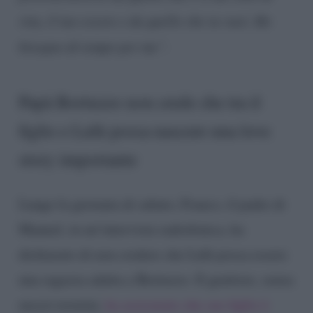
vita, il tuo essere e da quello che tu vuoi. Ho
bisogno di tempo per me”.
Papà Bortuzzo non crede che tra il
figlio e Lulù possa nascere una love
story importante
Lungo la giornata di sabato, Franco, il padre di
Manuel, in un’intervista radiofonica, ha
dichiarato di non credere che Lulù possa essere
una ragazza adatta a Bortuzzo. Il genitore, senza
mezzi termini,
ha assicurato che suo figlio è