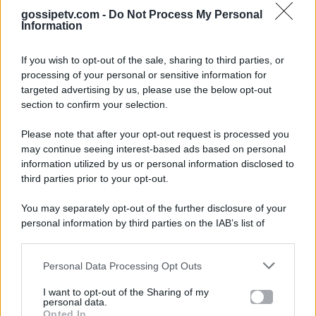
gossipetv.com -
Do Not Process My Personal
Information
If you wish to opt-out of the sale, sharing to third parties, or
processing of your personal or sensitive information for
targeted advertising by us, please use the below opt-out
section to confirm your selection.
Please note that after your opt-out request is processed you
Gossip e TV è un sito di MASTE S.r.l.
may continue seeing interest-based ads based on personal
viale Luigi Majno n. 21 - 20129 Milano (MI)
information utilized by us or personal information disclosed to
third parties prior to your opt-out.
P.Iva 10909580960
You may separately opt-out of the further disclosure of your
personal information by third parties on the IAB’s list of
Categorie
downstream participants.
Gossip
Personal Data Processing Opt Outs
This information may also be disclosed by us to third parties
on the IAB’s List of Downstream Participants that may further
I want to opt-out of the Sharing of my
Televisione
disclose it to other third parties.
personal data.
Opted In