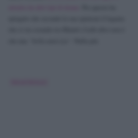
attratto da altri tipi di donne.
Per questo ha
spiegato che secondo la sua opinioni il legame
che si sta creando tra Manul e Lulù altro non è
che una
“bella amicizia”.
Nulla più.
Manuel Bortuzzo