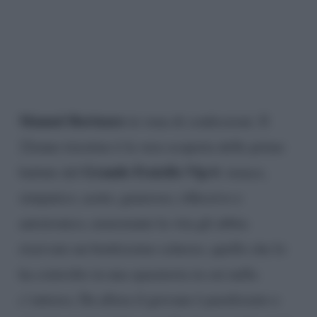
Manuel Bortuzzo
in vena di confessioni. Il
22enne triestino è la vera scoperta delle prime
Grande Fratello Vip 6
battute del
: tenace,
simpatico, acuto, generoso, riflessivo e
autoironico, nonostante la vita gli abbia
riservato un bruttissimo scherzo, quello che lo
ha coinvolto in una sparatoria in cui nulla
c’entrava. Da allora il giovane è paralizzato e