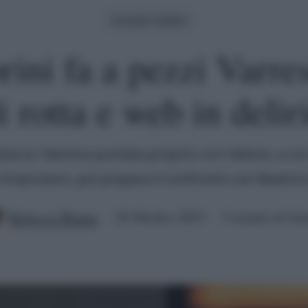
Grande Fratello
rini fa a pezzi Varre
i rotta e web in delir
izia la 14esima puntata proprio con l'attore, a cui
rimprovero, poi prepara il confronto con Beatrice
Rebecca Megna
26 Ottobre 2023
5 minuti di let