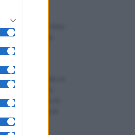
certo del fatto che ci fosse
ne dovrebbe esserci da
sce di aver avuto
sto una scena, una notte, in
va dormendo, nel letto.
ggono questo momento e le
sivo il comportamento di