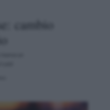
se: cambio
io
 riserva un
 Luzzi
tura