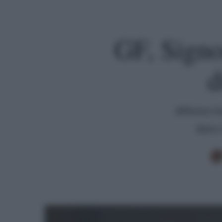
GF, Signo
d
Alfonso in
duro 
Premi invio per cercare o ESC per uscire