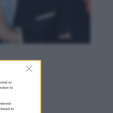
sonal or
ection to
nterest-
closed to