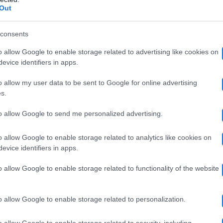
Out
stile”
consents
orini si altera nuovamente con Varrese, il quale si dice 
o allow Google to enable storage related to advertising like cookies on
conduttore non ci sta, in quanto fa notare che la passio
evice identifiers in apps.
da una, senza che nessuno subisca nulla. Alfonso ribadi
o allow my user data to be sent to Google for online advertising
s.
radisse affatto questo corteggiamento.
to allow Google to send me personalized advertising.
 Casa, in quanto Grecia continua a dichiarare di aver vi
o allow Google to enable storage related to analytics like cookies on
atto che Varrese si sarebbe buttato su di lei, mentre sta
evice identifiers in apps.
arire la situazione mandando in onda le clip che ritra
o allow Google to enable storage related to functionality of the website
uali Heidi ha svelato a Fiordaliso di aver trovato ecces
o allow Google to enable storage related to personalization.
o allow Google to enable storage related to security, including