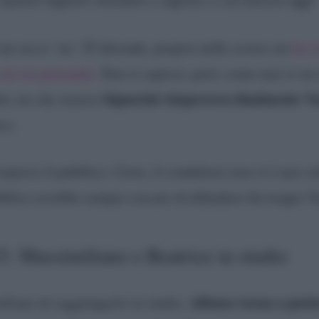
n secco ‘no.’ D’altronde, proprio nelle scorse ore
ha r
 cui sta pensando
. Non si capisce, però, come mai si sia
Signorini rimprovera finalmente V
to sta che stasera
co.
rpreso il pubblico. Certo, il conduttore non si è mai s
bblico avrebbe sempre cercato di difendere fin troppo V
3: Massimiliano e Beatrice in studio
Alfonso torna a parla
liano di raggiungerlo in studio,