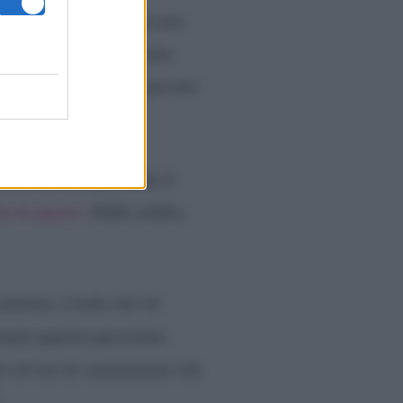
tore, però, rivela di aver
onto. Intanto, interviene
tutto questo farebbe passare
sarebbe stata.
ra Alfonso, rispettando il
ta di questo
. Dallo studio,
onvinto. Credo che lei
enuto questa posizione,
ro di me la convinzione che