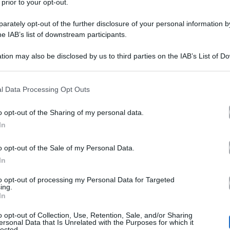
 prior to your opt-out.
rately opt-out of the further disclosure of your personal information by
he IAB’s list of downstream participants.
tion may also be disclosed by us to third parties on the IAB’s List of 
 that may further disclose it to other third parties.
 that this website/app uses one or more Google services and may gath
l Data Processing Opt Outs
de Fratello 2023
asfalta in diretta Massimili
stasera
including but not limited to your visit or usage behaviour. You may click 
 to Google and its third-party tags to use your data for below specifi
ardanti Beatrice Luzzi e Grecia Colmenares. L’attore, ne
o opt-out of the Sharing of my personal data.
ogle consent section.
In
leghe siano frustrate perché non avrebbero avuto la car
tesso Massimiliano non è di certo uno degli attori più no
o opt-out of the Sale of my Personal Data.
In
a parte del pubblico. Ecco le sue parole quando inizia 
to opt-out of processing my Personal Data for Targeted
ing.
In
non c’è limite alla cattiveria e poi però ti lasci anda
o opt-out of Collection, Use, Retention, Sale, and/or Sharing
nno avuto la carriera che volevano non è che sei Marc
ersonal Data that Is Unrelated with the Purposes for which it
lected.