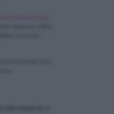
ivelato inaspettatamente
 detto innamorato a Heidi,
arrese
e riceve tanti
chierato totalmente contro
arrese.
re delle tensioni che ci