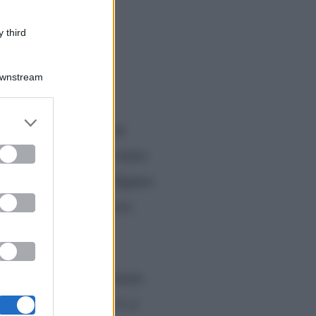
 third
Downstream
er and store
ano Varrese
, per via di
to grant or
ed purposes
i giorni scorsi, si è detto
riera che sognavano. Eppure
ti. Il conduttore riceve
la puntata:
re a cattiverie mostruose.
ello Mastroianni. Ci si