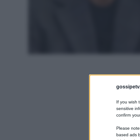
gossipetv
If you wish 
sensitive in
confirm your
Please note
based ads b