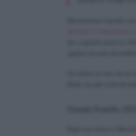
Massimiliano risponde con u
che fuori c’è una persona a
fino a qualche giorno fa. Fat
applausi da parte del pubbli
Un cambio di rotta che ha so
Heidi, ma agli occhi del pu
Grande Fratello 202
Dopo aver chiesto a Massimi