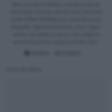
Nata e cresciuta in Calabria, si occupa da anni del
settore legato al gossip e alla televisione. Da fan del
mondo di Maria De Filippi non si perde mai un suo
programma. Appassionata di moda, calcio, viaggi e
scrittura, ama mettersi in gioco e cerca sempre di
trovare il lato positivo, anche in un reality show!
Facebook
Instagram
Lascia una risposta