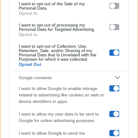
services and may gather and store information including but
I want to opt-out of the Sale of my
Programmi TV
Personal Data.
not limited to your visit or usage behaviour. You may click to
Opted In
grant or deny consent to Google and its third-party tags to
use your data for below specified purposes in below Google
Amici
I want to opt-out of processing my
consent section.
Personal Data for Targeted Advertising.
Opted In
Ballando Con Le Stelle
I want to opt-out of Collection, Use,
Retention, Sale, and/or Sharing of my
Grande Fratello
Personal Data that Is Unrelated with the
Purposes for which it was collected.
Opted Out
Isola Dei Famosi
Google consents
Pechino Express
I want to allow Google to enable storage
related to advertising like cookies on web or
Uomini E Donne
device identifiers in apps.
I want to allow my user data to be sent to
Google for online advertising purposes.
Maste S.r.l.
I want to allow Google to send me
Chi siamo