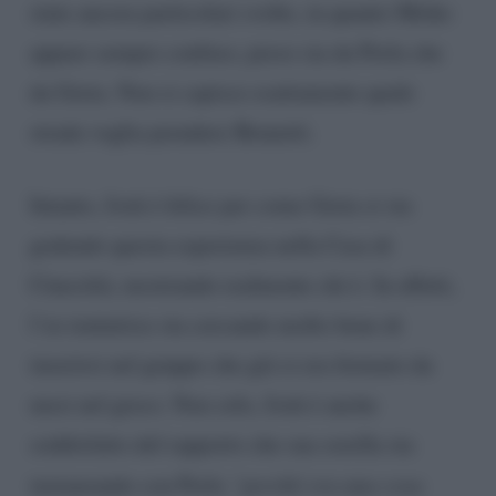
state ancora particolari svolte, in quanto Mirko
appare sempre confuso, preso sia da Perla che
da Greta. Non si capisce esattamente quale
strada voglia prendere Brunetti.
Intanto, Josh è felice per come Greta si sta
godendo questa esperienza nella Casa di
Cinecittà, mostrando realmente chi è. In effetti,
l’ex tentatrice sta cercando molto bene di
inserirsi nel gruppo che già si era formato da
mesi nel gioco. Non solo, Josh è anche
soddisfatto del rapporto che sua sorella sta
instaurando con Perla
“perché era una cosa