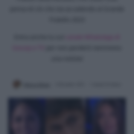
pensa di ciò che sta accadendo al Grande
Fratello 2023
Entra anche tu sul
canale WhatsApp di
Gossip e TV
per non perderti nemmeno
una notizia!
Rebecca Megna
6 Dicembre 2023
3 minuti di lettura