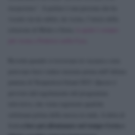
inaspettata”
. A parlare è una persona che ha
vissuto sin da subito, da vicino, l’inizio della
relazione di Mirko e Greta,
la quale è sempre
più vicina a Federico nella Casa
.
Ricorda quando si trovavano in vacanza e non
potevano farsi vedere insieme prima dell’ultima
puntata di Temptation Island 2023. Questo è
previsto dal regolamento del programma
televisivo, che viene registrato qualche
settimana prima della messa in onda. A detta di
a fare poi allontanare nel tempo Greta e
Josh