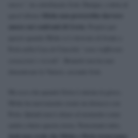
nuovo”
, ha sottolineato Josh. Dunque, a detta di
Mirko non proverebbe davvero
quest’ultimo
amore nei confronti di Greta
. Proprio per
questo quando Mirko si è ritrovato di fronte a
Perla nella Casa di Cinecittà
“sono riaffiorate
sensazioni e ricordi”
. Brunetti non ha mai
dimenticato la Vatiero, secondo Josh.
Ma ecco che quando Greta è entrata in gioco,
Mirko ha nuovamente creato un distacco con
Perla. Quindi non è chiaro al momento come
andrà a finire questa storia. Nonostante tutto,
Josh non crede che Mirko e Perla torneranno