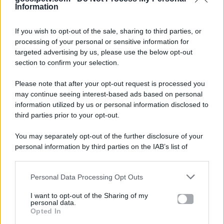
Information
If you wish to opt-out of the sale, sharing to third parties, or
processing of your personal or sensitive information for
targeted advertising by us, please use the below opt-out
section to confirm your selection.
Please note that after your opt-out request is processed you
Gossip e TV è un sito di MASTE S.r.l.
may continue seeing interest-based ads based on personal
viale Luigi Majno n. 21 - 20129 Milano (MI)
information utilized by us or personal information disclosed to
third parties prior to your opt-out.
P.Iva 10909580960
You may separately opt-out of the further disclosure of your
personal information by third parties on the IAB’s list of
Categorie
downstream participants.
Gossip
Personal Data Processing Opt Outs
This information may also be disclosed by us to third parties
on the IAB’s List of Downstream Participants that may further
I want to opt-out of the Sharing of my
Televisione
disclose it to other third parties.
personal data.
Opted In
Please note that this website/app uses one or more Google