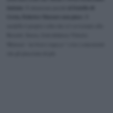
insieme
al fratello di
. E attenzione perché
Greta, Federico Massaro non piace
. Il
modello è proprio colui che si è avvicinato alla
Rossetti. Invece, Josh definisce Vittorio
Menozzi
“un bravo ragazzo”
e tra i concorrenti
che gli piacciono di più.