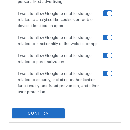
personalized advertising.
Collabora con noi
I want to allow Google to enable storage
related to analytics like cookies on web or
device identifiers in apps.
Contatti
I want to allow Google to enable storage
Privacy Policy
related to functionality of the website or app.
Cookie Policy
I want to allow Google to enable storage
related to personalization.
Pubblicità
I want to allow Google to enable storage
related to security, including authentication
functionality and fraud prevention, and other
user protection.
© 2026 Gossip e Tv. email:
redazione@gossipetv.com
-
Preferenze Privacy
- Riproduzione riservata - Photo
CONFIRM
Credits: Le immagini presenti in questo sito sono di
proprietà di Maste Srl