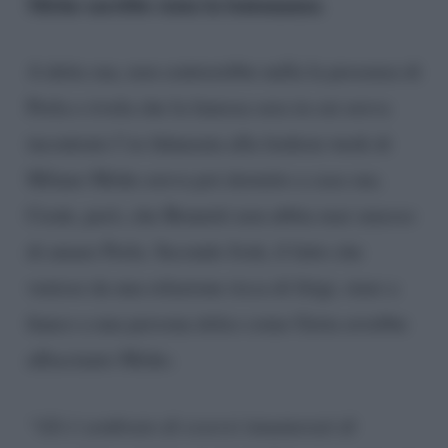
Mirko sarebbe stata la lontananza
.
A detta sua, non centrerebbe nulla la presenza di
Perla e rivela che la famosa sera in cui aveva
incontrato l’ex fidanzata alla fashion week di
Milano Mirko aveva poi dormito a casa sua.
Crede, però, che Brunetti non abbia mai smesso
di amare Perla. Secondo Josh, il fatto che
venisse da una relazione ricca di litigi, stare a
fianco a una persona dolce come Greta avrebbe
affascinato Mirko.
“Gli è sembrato di essersi innamorati di