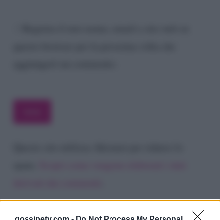
Registra il mio nome, email e sito web su
questo browser per la prossima volta che
aggiungerò un commento.
Questo sito utilizza Akismet per ridurre lo
spam.
Scopri come vengono elaborati i dati
derivati dai commenti
.
gossipetv.com -
Do Not Process My Personal