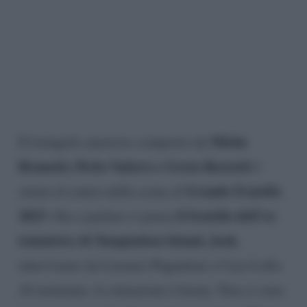
Mirko
Il triangolo amoroso composto da
Brunetti, Perla Vatiero e Greta Rossetti
è
Grande Fratello
ormai al centro della scena al
2023
il fratello dell’ex
. Ora a parlare ci pensa
tentatrice di Temptation Island, Josh
,
intervistato da Lorenzo Pugnaloni a Casa Lollo.
Al momento, la situazione è ferma. Non ci sono