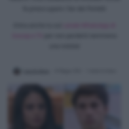
fa preoccupare i fan dei Perletti
Entra anche tu sul
canale WhatsApp di
Gossip e TV
per non perderti nemmeno
una notizia!
Luna De Massis
29 Maggio 2024
3 minuti di lettura