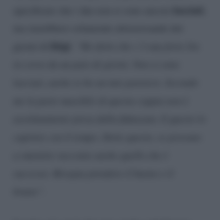
lasciati
specificare che i due non si sono ancora
,
ma starebbero solamente attraversando dei
litigi
giorni di
:
“Ho detto che c’è una forte lite
in corso da un paio di giorni. Non si sono
lasciati, anche io ho un mio pensiero. Secondo
me la parte maschile di questa coppia non è
assolutamente presa dalla fidanzata. E questo lo
capirete con il tempo. Detto questo, se provano
a smentire racconto anche quello che è
successo. Bisogna prendere il buono e il
brutto”.