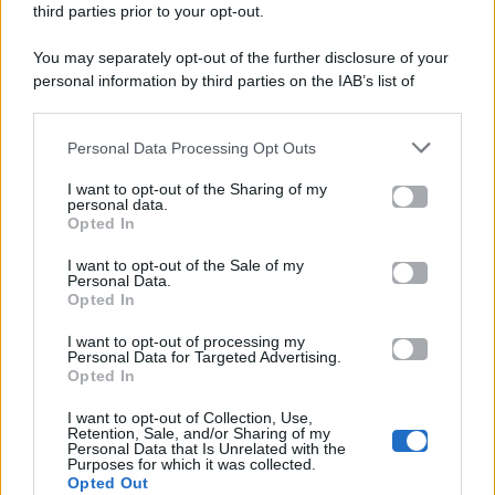
third parties prior to your opt-out.
P.Iva 10909580960
You may separately opt-out of the further disclosure of your
personal information by third parties on the IAB’s list of
Categorie
downstream participants.
Gossip
Personal Data Processing Opt Outs
This information may also be disclosed by us to third parties
on the IAB’s List of Downstream Participants that may further
I want to opt-out of the Sharing of my
Televisione
disclose it to other third parties.
personal data.
Opted In
Please note that this website/app uses one or more Google
services and may gather and store information including but
I want to opt-out of the Sale of my
Programmi TV
Personal Data.
not limited to your visit or usage behaviour. You may click to
Opted In
grant or deny consent to Google and its third-party tags to
use your data for below specified purposes in below Google
Amici
I want to opt-out of processing my
consent section.
Personal Data for Targeted Advertising.
Opted In
Ballando Con Le Stelle
I want to opt-out of Collection, Use,
Retention, Sale, and/or Sharing of my
Grande Fratello
Personal Data that Is Unrelated with the
Purposes for which it was collected.
Opted Out
Isola Dei Famosi