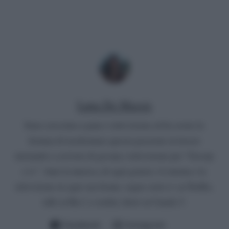
Luna De Massis
Sono cresciuta a pane e televisione ed ho avuto la
fortuna di trasformare questa passione in lavoro
iniziando a scrivere di gossip e televisione per “Gossip
e tv”. Amo la musica, di ogni genere, il cinema e la
televisione in ogni sua forma: seguo serie tv su Netflix,
talk su Rai 1 e reality show su Canale 5.
Facebook
Instagram