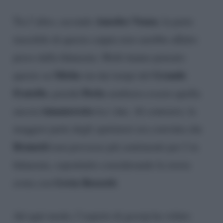
Amedeo Venza
Tra l’altro, secondo
, la parte
maschile di questa coppia non sarebbe affatto
preso dalla fidanzata. Molti hanno pensato
Mirko
Grande
questo su
sin dai tempi del
Fratello
Perla
, poiché
sembrava essere quella
innamorata
ancora
tra i due. Al contrario, la
maggior parte degli spettatori era convinta che
Brunetti
non provasse più sentimenti per l’ex
fidanzata, soprattutto considerando la storia
Greta Rossetti
avuta con
.
Ad ogni modo, l’esperto di gossip ha voluto