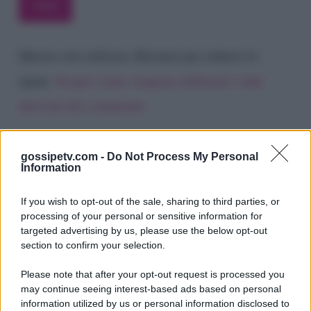
Questo sito utilizza Akismet per ridurre lo
spam.
Scopri come vengono elaborati i dati
derivati dai commenti
.
gossipetv.com -
Do Not Process My Personal
Information
If you wish to opt-out of the sale, sharing to third parties, or
processing of your personal or sensitive information for
targeted advertising by us, please use the below opt-out
section to confirm your selection.
Please note that after your opt-out request is processed you
Gossip e TV è un sito di MASTE S.r.l.
may continue seeing interest-based ads based on personal
viale Luigi Majno n. 21 - 20129 Milano (MI)
information utilized by us or personal information disclosed to