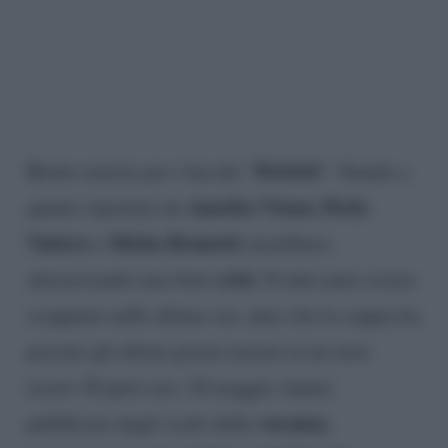
Perletti
Brutte notizie per i fan dei “
“. Stando a
Amedeo Venza, Perla
quanto riportato da
Vatiero
Mirko Brunetti
e
starebbero
crisi
attraversando una forte
. Il tutto pare essere
scoppiato nelle ultime ore, dato che la coppia ha
passato gli ultimi giorni insiem in un noto
resort. Proprio ieri, 28 maggio, hanno
vacanza
pubblicato degli scatti della
,