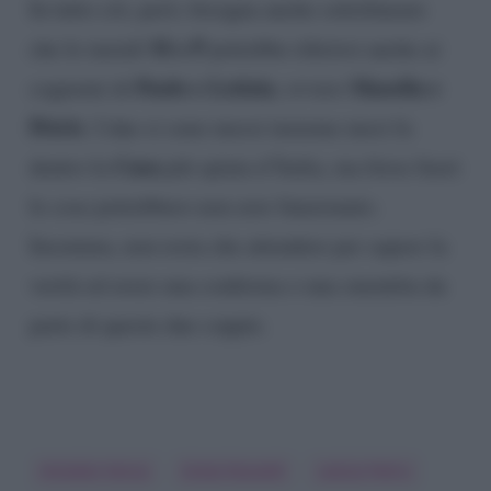
In tutto ciò, però, bisogna anche sottolineare
M e P
che le inziali
potrebbe riferirsi anche ai
Paolo e Letizia
Masella e
cognomi di
, ovvero
Petris
. I due si sono messi insieme mesi fa
Casa
dentro la
più spiata d’Italia, ma forse fuori
le cose potrebbero non aver funzionato.
Insomma, non resta che attendere per sapere la
verità ed avere una conferma o una smentita da
parte di queste due coppie.
Amedeo Venza
Greta Rossetti
Letizia Petris