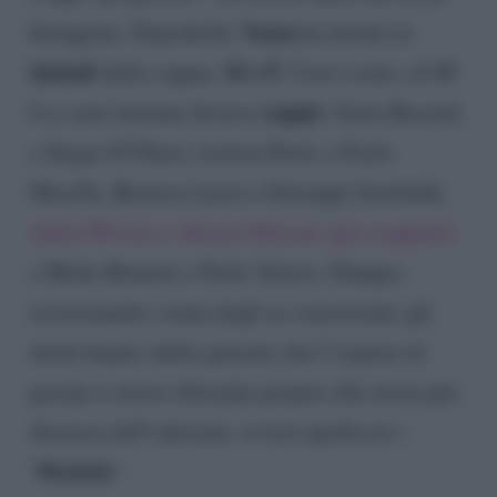
Venza
Instagram. Dopodiché,
ha fornito le
iniziali
M e P
della coppia:
. Com’è noto, al GF
coppie
8 si sono formate diverse
: Greta Rossetti
e Sergio D’Ottavi, Letizia Petris e Paolo
Masella, Beatrice Luzzi e Giuseppe Garibaldi,
Anita Olivieri e Alessio Falsone (già scoppiati)
e Mirko Brunetti e Perla Vatiero. Dunque,
revisionando i nomi degli ex concorrenti, gli
utenti hanno subito pensato che l”esperto di
gossip si stesse riferendo proprio alla storia più
discussa dell’edizione, ovvero quella tra i
Perletti
“
“.