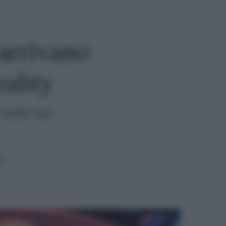
 arrivano
ality
? Dalla Casa
a