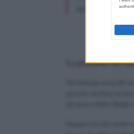
authenti
(@seadatrash)
October
La posizione del Gr
Nel frattempo sui profili so
precisare che Ilaria sta bene
più spiata d’Italia. Dunque
Fanpage.it ha fatto inoltre 