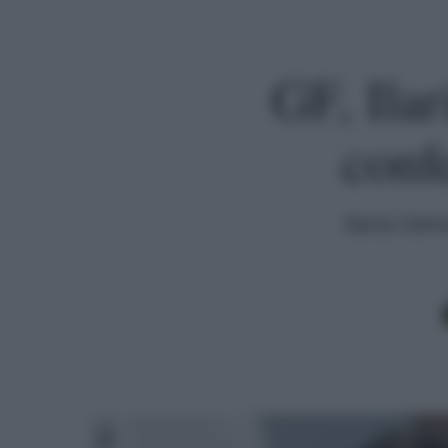
GF, Ilar
conf
Ilaria Clem
Premi invio per cercare o ESC per uscire