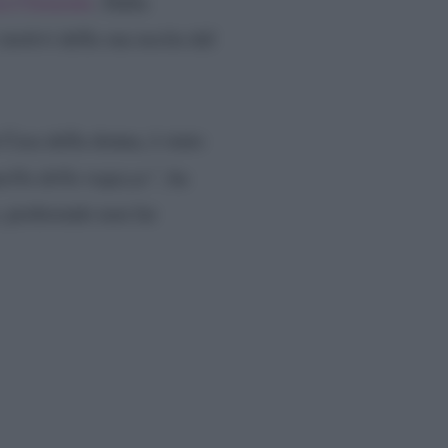
ia Clemente
. Dalla
motivi della sua uscita dal
Casa della donna, è stato
ella della ragazza”,
ha
, preferendo non far