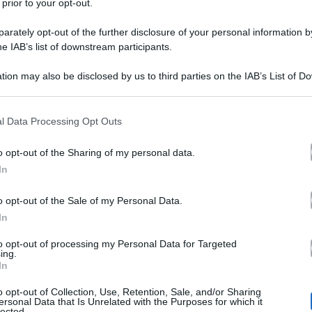
 prior to your opt-out.
rately opt-out of the further disclosure of your personal information by
he IAB’s list of downstream participants.
tion may also be disclosed by us to third parties on the IAB’s List of 
 that may further disclose it to other third parties.
 that this website/app uses one or more Google services and may gath
l Data Processing Opt Outs
avidanza
Grande Fratello.
nella storia del
Pare che il 
including but not limited to your visit or usage behaviour. You may click 
 to Google and its third-party tags to use your data for below specifi
Ilaria Cleme
he di questo primato. Tutto fa pensare che
o opt-out of the Sharing of my personal data.
ogle consent section.
In
incinta
ficialmente per motivi personali, sia
. Di fatto,
GF
Inoltre chi tira i fili del
, contattato da Fanpage.it p
o opt-out of the Sale of my Personal Data.
In
a che porta nella direzione della dolce attesa.
to opt-out of processing my Personal Data for Targeted
ing.
In
uilini spifferano i motivi dell’uscita di 
o opt-out of Collection, Use, Retention, Sale, and/or Sharing
ersonal Data that Is Unrelated with the Purposes for which it
lected.