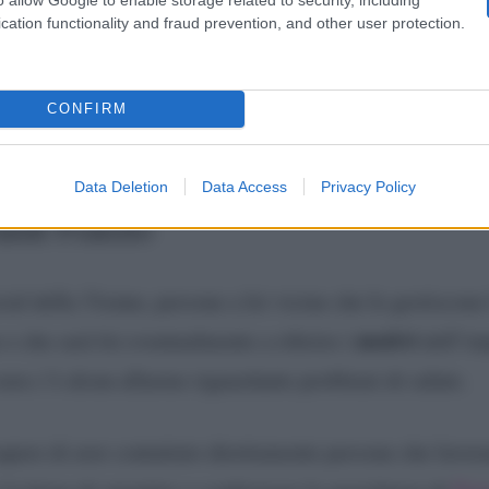
cation functionality and fraud prevention, and other user protection.
 2, 2024
CONFIRM
Data Deletion
Data Access
Privacy Policy
ande Fratello
cial della 31enne, persone a lei vicine che le gestiscon
motivi
 e che sarà lei eventualmente a riferire i
dell’im
 non c’è alcun allarme riguardante problemi di salute.
sapere di aver contattato direttamente persone che lavor