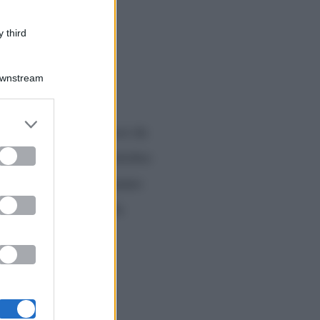
 third
Downstream
er and store
reality show trasmesso da
to grant or
ed purposes
nte
, che martedì 1 ottobre
 nelle scorse ore, lo hanno
er delucidazioni sulla
Ilaria Clemente