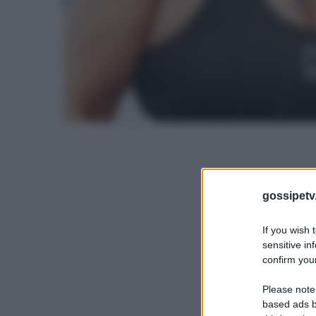
gossipetv
If you wish 
sensitive in
confirm your
Please note
based ads b