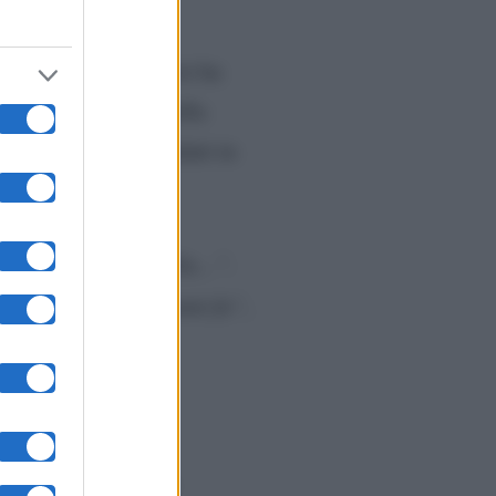
a abbandonato la
onna nei giorni scorsi ha
una sorta di prova della
o
sono stati immortalati in
 Clemente.
 “
È per una cosa bella…”.
 stata. È stato tre anni fa”
,
fUEOwmNkU
???????????????????