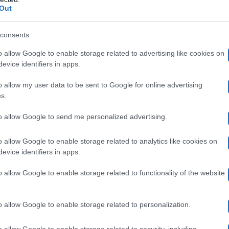
Out
 che la 31enne romana specializzata in cybersecurity h
hanno sostenuto la teoria della gravidanza. Motivo? La d
consents
ardo con alcune coinquiline. Mercoledì 2 ottobre, ecco 
o allow Google to enable storage related to advertising like cookies on
evice identifiers in apps.
avittoria Minghetti, Luca Calvani
Amanda Leccis
e
o allow my user data to be sent to Google for online advertising
tto fitto e a conversare sulla questione che coinvolge la
s.
to allow Google to send me personalized advertising.
a sussurrato:
“Non possiamo dire altro, lo so”
. Lecciso:
hai vicino. Per me non è stata una cosa bella. Non lo è
o allow Google to enable storage related to analytics like cookies on
evice identifiers in apps.
bebè
mma, tutto fa pensare che Ilaria aspetti un
.
o allow Google to enable storage related to functionality of the website
iciale del gieffe
#grandefratello
pic.twitter.com/s
o allow Google to enable storage related to personalization.
?| ???????????????????????? ?????????????????????????
o allow Google to enable storage related to security, including