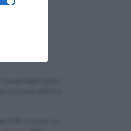
o l’account, hanno tenuto a
provvisa uscita dalla Casa
ano al GF, ma che per ora