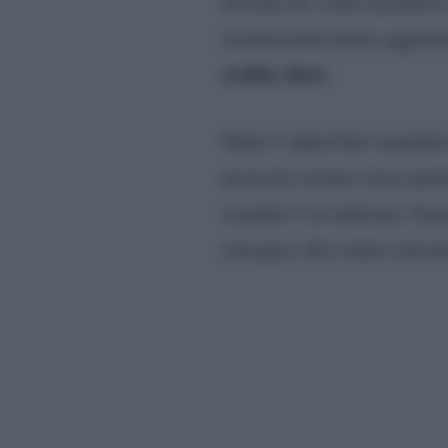
nessuno ha voluto prendersi
trasmissione hanno aggiunto 
reality show.
Infine è opportuno segnala
pizzicato mentre stava par
scandito l’ex ballerino. Im
emergere altri indizi inerent