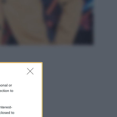
sonal or
ection to
nterest-
closed to