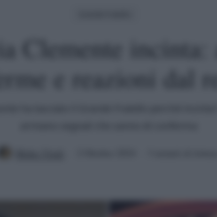
Grande Fratello
ia Clemente incinta:
erme e reazioni dal re
ente ha lasciato il Grande Fratello perché incinta
arrivano segnali che sanno di conferma
Mirko Vitali
2 Ottobre 2024
3 minuti di lettur