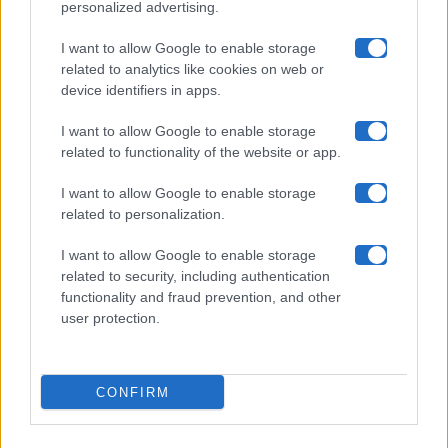
personalized advertising.
Collabora con noi
I want to allow Google to enable storage
related to analytics like cookies on web or
device identifiers in apps.
Contatti
I want to allow Google to enable storage
Privacy Policy
related to functionality of the website or app.
Cookie Policy
I want to allow Google to enable storage
related to personalization.
Pubblicità
I want to allow Google to enable storage
related to security, including authentication
functionality and fraud prevention, and other
user protection.
© 2026 Gossip e Tv. email:
redazione@gossipetv.com
-
Preferenze Privacy
- Riproduzione riservata - Photo
CONFIRM
Credits: Le immagini presenti in questo sito sono di
proprietà di Maste Srl